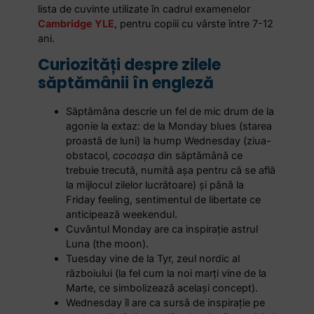
lista de cuvinte utilizate în cadrul examenelor
Cambridge YLE
, pentru copiii cu vârste între 7-12
ani.
Curiozități despre zilele
săptămânii în engleză
Săptămâna descrie un fel de mic drum de la
agonie la extaz: de la Monday blues (starea
proastă de luni) la hump Wednesday (ziua-
obstacol,
cocoașa
din săptămână ce
trebuie trecută, numită așa pentru că se află
la mijlocul zilelor lucrătoare) și până la
Friday feeling, sentimentul de libertate ce
anticipează weekendul.
Cuvântul Monday are ca inspirație astrul
Luna (the moon).
Tuesday vine de la Tyr, zeul nordic al
războiului (la fel cum la noi marți vine de la
Marte, ce simbolizează același concept).
Wednesday îl are ca sursă de inspirație pe