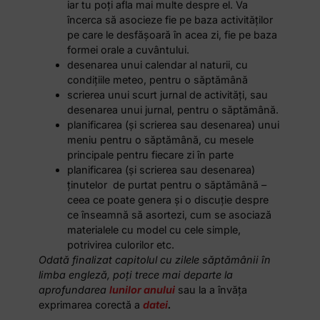
iar tu poți afla mai multe despre el. Va
încerca să asocieze fie pe baza activităților
pe care le desfășoară în acea zi, fie pe baza
formei orale a cuvântului.
desenarea unui calendar al naturii, cu
condițiile meteo, pentru o săptămână
scrierea unui scurt jurnal de activități, sau
desenarea unui jurnal, pentru o săptămână.
planificarea (și scrierea sau desenarea) unui
meniu pentru o săptămână, cu mesele
principale pentru fiecare zi în parte
planificarea (și scrierea sau desenarea)
ținutelor de purtat pentru o săptămână –
ceea ce poate genera și o discuție despre
ce înseamnă să asortezi, cum se asociază
materialele cu model cu cele simple,
potrivirea culorilor etc.
Odată finalizat capitolul
cu zilele săptămânii în
limba engleză
, poți trece mai departe la
aprofundarea
lunilor anului
sau la a învăța
exprimarea corectă a
datei
.