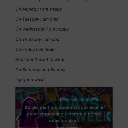
On Monday I am sleepy
On Tuesday I am glad
On Wednesday I am happy
On Thursday I am sad
On Friday I am tired
And I don’t want to work
On Saturday and Sunday
I go for a walk!
Dă clic pentru a accepta cookie-urile
pentru marketing și pentru a activa
acest conținut