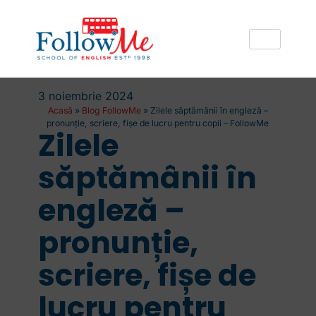
3 noiembrie 2024
Acasă
»
Blog FollowMe
»
Zilele săptămânii în engleză –
pronunție, scriere, fișe de lucru pentru copii – FollowMe
Zilele
săptămânii în
engleză –
pronunție,
scriere, fișe de
lucru pentru