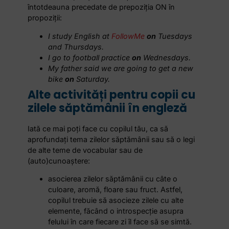
întotdeauna precedate de prepoziția ON în
propoziţii:
I study English at
FollowMe
on
Tuesdays
and Thursdays.
I go to football practice
on
Wednesdays.
My father said we are going to get a new
bike
on
Saturday.
Alte activități pentru copii cu
zilele săptămânii în engleză
Iată ce mai poți face cu copilul tău, ca să
aprofundați tema zilelor săptămânii sau să o legi
de alte teme de vocabular sau de
(auto)cunoaștere:
asocierea zilelor săptămânii cu câte o
culoare, aromă, floare sau fruct. Astfel,
copilul trebuie să asocieze zilele cu alte
elemente, făcând o introspecție asupra
felului în care fiecare zi îl face să se simtă.