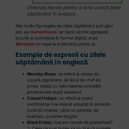
Ordonați literele pentru a scrie corect zilele
săptămânii în engleză.
Mai multe fișe legate de zilele săptămânii poți găsi
aici, pe
Gamesforesl
. Iar dacă cel mic agreează
jocurile și activitatea în format digital, ai pe
Wordwall
un regal la îndemână pentru el.
Exemple de expresii cu zilele
săptămânii în engleză
Monday Blues
: se referă la starea de
ușoară deprimare, de lipsă de chef de
lunea, odată cu reânceperea activității
profesionale după weekend
Casual Fridays
: se referă la codul
vestimentar mai relaxat adoptat în anumite
instituții vinerea, când se permite, de
exemplu, purtarea blugilor
Black Friday:
mai are nevoie de prezentare?
:). Ceea ce s-ar putea să nu tii e că numele