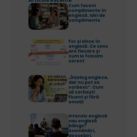
Articole Recente
Cum facem
complimente în
engleză. Idei de
complimente
For și since în
engleză. Ce sens
are fiecare și
cum le folosim
corect
„Înțeleg engleza,
dar nu pot sa
vorbesc”. Cum
să vorbești
fluent și fără
emoții
Intensiv engleză
sau engleză
bilingv?
Asemănări,
deosebiri,