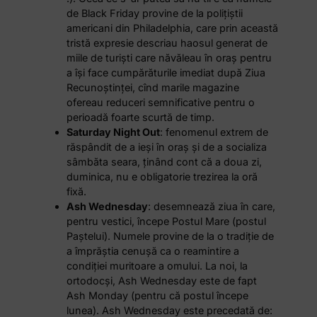
de Black Friday provine de la polițiștii
americani din Philadelphia, care prin această
tristă expresie descriau haosul generat de
miile de turiști care năvăleau în oraș pentru
a își face cumpărăturile imediat după Ziua
Recunoștinței, cînd marile magazine
ofereau reduceri semnificative pentru o
perioadă foarte scurtă de timp.
Saturday Night Out
: fenomenul extrem de
răspândit de a ieși în oraș și de a socializa
sâmbăta seara, ținând cont că a doua zi,
duminica, nu e obligatorie trezirea la oră
fixă.
Ash Wednesday
: desemnează ziua în care,
pentru vestici, începe Postul Mare (postul
Paștelui). Numele provine de la o tradiție de
a împrăștia cenușă ca o reamintire a
condiției muritoare a omului. La noi, la
ortodocși, Ash Wednesday este de fapt
Ash Monday (pentru că postul începe
lunea). Ash Wednesday este precedată de: