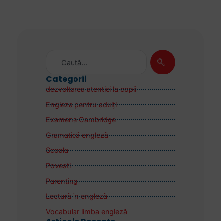
Categorii
dezvoltarea atentiei la copii
Engleza pentru adulţi
Examene Cambridge
Gramatică engleză
Scoala
Povesti
Parenting
Lectură în engleză
Vocabular limba engleză