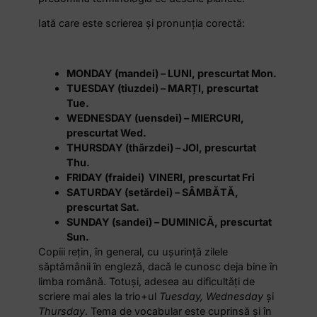
Iată care este scrierea și pronunția corectă:
MONDAY (mandei) – LUNI, prescurtat Mon.
TUESDAY (tiuzdei) – MARȚI, prescurtat
Tue.
WEDNESDAY (uensdei) – MIERCURI,
prescurtat Wed.
THURSDAY (thărzdei) – JOI, prescurtat
Thu.
FRIDAY (fraidei) VINERI, prescurtat Fri
SATURDAY (setărdei) – SÂMBĂTĂ,
prescurtat Sat.
SUNDAY (sandei) – DUMINICĂ, prescurtat
Sun.
Copiii reţin, în general, cu uşurinţă zilele
săptămânii în engleză, dacă le cunosc deja bine în
limba română. Totuşi, adesea au dificultăţi de
scriere mai ales la trio+ul
Tuesday, Wednesday
şi
Thursday
. Tema de vocabular este cuprinsă și în