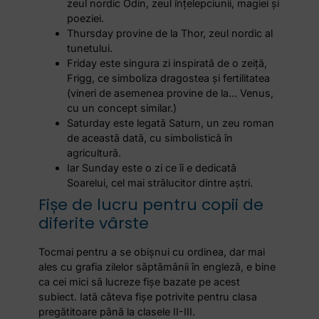
zeul nordic Odin, zeul înțelepciunii, magiei și
poeziei.
Thursday provine de la Thor, zeul nordic al
tunetului.
Friday este singura zi inspirată de o zeiță,
Frigg, ce simboliza dragostea și fertilitatea
(vineri de asemenea provine de la… Venus,
cu un concept similar.)
Saturday este legată Saturn, un zeu roman
de această dată, cu simbolistică în
agricultură.
Iar Sunday este o zi ce îi e dedicată
Soarelui, cel mai strălucitor dintre aștri.
Fișe de lucru pentru copii de
diferite vârste
Tocmai pentru a se obişnui cu ordinea, dar mai
ales cu grafia zilelor săptămânii în engleză, e bine
ca cei mici să lucreze fişe bazate pe acest
subiect. Iată câteva fișe potrivite pentru clasa
pregătitoare până la clasele II-III.