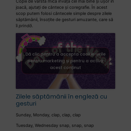
Copiii de vârstă mică învață cel mai bine și ușor în
joacă, ajutați de cântece și coregrafie. În acest
scop putem folosi cântecele simple despre zilele
săptămânii, însoțite de gesturi amuzante, care să
îi
prindă
.
Dă clic pentru a accepta cookie-urile
pentru marketing și pentru a activa
acest conținut
Zilele săptămânii în engleză cu
gesturi
Sunday, Monday, clap, clap, clap
Tuesday, Wednesday snap, snap, snap