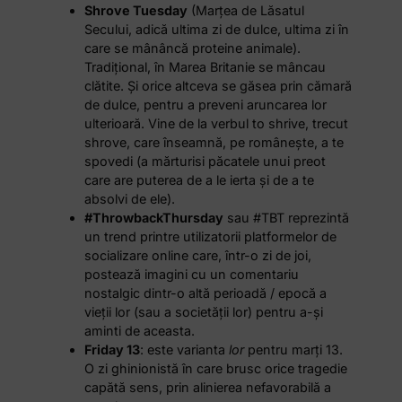
Shrove Tuesday
(Marțea de Lăsatul
Secului, adică ultima zi de dulce, ultima zi în
care se mânâncă proteine animale).
Tradițional, în Marea Britanie se mâncau
clătite. Și orice altceva se găsea prin cămară
de dulce, pentru a preveni aruncarea lor
ulterioară. Vine de la verbul to shrive, trecut
shrove, care înseamnă, pe românește, a te
spovedi (a mărturisi păcatele unui preot
care are puterea de a le ierta și de a te
absolvi de ele).
#ThrowbackThursday
sau #TBT reprezintă
un trend printre utilizatorii platformelor de
socializare online care, într-o zi de joi,
postează imagini cu un comentariu
nostalgic dintr-o altă perioadă / epocă a
vieții lor (sau a societății lor) pentru a-și
aminti de aceasta.
Friday 13
: este varianta
lor
pentru marți 13.
O zi ghinionistă în care brusc orice tragedie
capătă sens, prin alinierea nefavorabilă a