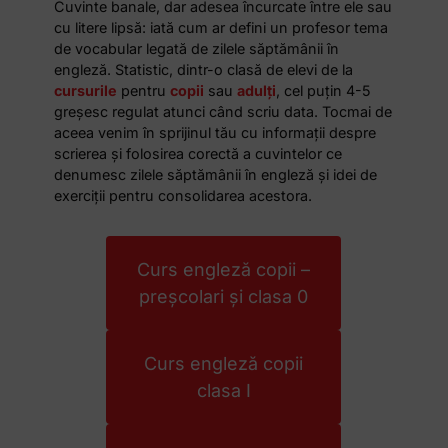
Cuvinte banale, dar adesea încurcate între ele sau
cu litere lipsă: iată cum ar defini un profesor tema
de vocabular legată de zilele săptămânii în
engleză. Statistic, dintr-o clasă de elevi de la
cursurile
pentru
copii
sau
adulți
, cel puțin 4-5
greșesc regulat atunci când scriu data. Tocmai de
aceea venim în sprijinul tău cu informații despre
scrierea și folosirea corectă a cuvintelor ce
denumesc zilele săptămânii în engleză și idei de
exerciții pentru consolidarea acestora.
Curs engleză copii –
preșcolari și clasa 0
Curs engleză copii
clasa I