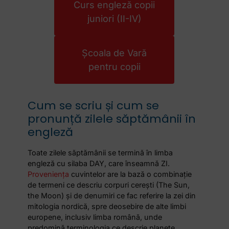
Curs engleză copii
juniori (II-IV)
Școala de Vară
pentru copii
Cum se scriu și cum se
pronunță zilele săptămânii în
engleză
Toate zilele săptămânii se termină în limba
engleză cu silaba DAY, care înseamnă ZI.
Proveniența
cuvintelor are la bază o combinație
de termeni ce descriu corpuri cerești (The Sun,
the Moon) și de denumiri ce fac referire la zei din
mitologia nordică, spre deosebire de alte limbi
europene, inclusiv limba română, unde
predomină terminologia ce descrie planete.