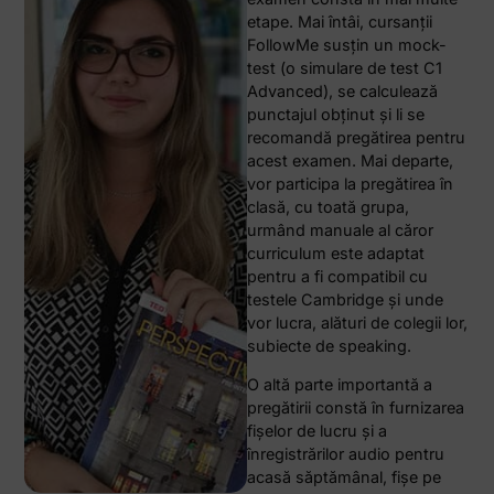
etape. Mai întâi, cursanţii
FollowMe susţin un mock-
test (o simulare de test C1
Advanced), se calculează
punctajul obţinut şi li se
recomandă pregătirea pentru
acest examen. Mai departe,
vor participa la pregătirea în
clasă, cu toată grupa,
urmând manuale al căror
curriculum este adaptat
pentru a fi compatibil cu
testele Cambridge şi unde
vor lucra, alături de colegii lor,
subiecte de speaking.
O altă parte importantă a
pregătirii constă în furnizarea
fişelor de lucru şi a
înregistrărilor audio pentru
acasă săptămânal, fişe pe