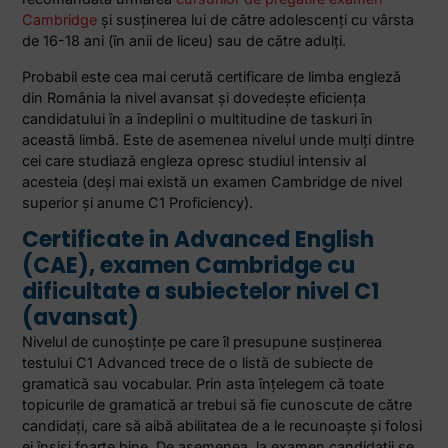
Cambridge
și susţinerea lui de către adolescenţi cu vârsta
de 16-18 ani (în anii de liceu) sau de către adulţi.
Probabil este cea mai cerută certificare de limba engleză
din România la nivel avansat şi dovedeşte eficienţa
candidatului în a îndeplini o multitudine de taskuri în
această limbă. Este de asemenea nivelul unde mulţi dintre
cei care studiază engleza opresc studiul intensiv al
acesteia (deşi mai există un examen Cambridge de nivel
superior şi anume C1 Proficiency).
Certificate in Advanced English
(CAE), examen Cambridge cu
dificultate a subiectelor nivel C1
(avansat)
Nivelul de cunoștințe pe care îl presupune susţinerea
testului C1 Advanced trece de o listă de subiecte de
gramatică sau vocabular. Prin asta înţelegem că toate
topicurile de gramatică ar trebui să fie cunoscute de către
candidaţi, care să aibă abilitatea de a le recunoaşte şi folosi
ei înşişi foarte bine. De asemenea, la examen candidaţii se