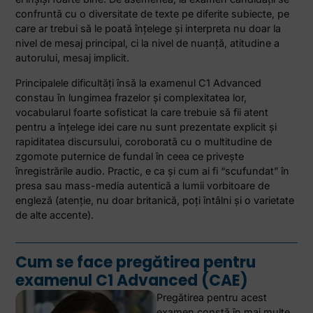
confruntă cu o diversitate de texte pe diferite subiecte, pe
care ar trebui să le poată înţelege şi interpreta nu doar la
nivel de mesaj principal, ci la nivel de nuanţă, atitudine a
autorului, mesaj implicit.
Principalele dificultăţi însă la examenul C1 Advanced
constau în lungimea frazelor şi complexitatea lor,
vocabularul foarte sofisticat la care trebuie să fii atent
pentru a înţelege idei care nu sunt prezentate explicit şi
rapiditatea discursului, coroborată cu o multitudine de
zgomote puternice de fundal în ceea ce priveşte
înregistrările audio. Practic, e ca şi cum ai fi “scufundat” în
presa sau mass-media autentică a lumii vorbitoare de
engleză (atenţie, nu doar britanică, poţi întâlni şi o varietate
de alte accente).
Cum se face pregătirea pentru
examenul C1 Advanced (CAE)
Pregătirea pentru acest
examen constă în mai multe