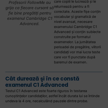
care copiii le lucrează şi le
Profesorii FollowMe au
returnează pentru a fi
grija ca fiecare cursant să
corectate. Aceste fişe conţin
fie bine pregătiți pentru
vocabular şi gramatică de
examenul Cambridge C1
nivel avansat, necesare
Advanced.
examenului Cambridge C1
Advanced şi conţin subiecte
construite pe formatul
examenelor. La jumătatea
perioadei de pregătire, viitorii
candidaţi vor mai lucra teste
care vor fi punctate după
baremul de examen.
Cât durează şi în ce constă
examenul C1 Advanced
Testul C1 Advanced este foarte riguros în testarea
cunoştinţelor candidaţilor, astfel încât durata lui se întinde
undeva la 4 ore, necalculând pauzele dintre probe.