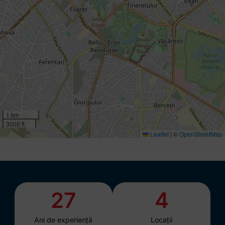
1 km
3000 ft
Leaflet
|
©
OpenStreetMap
27
4
Ani de experiență
Locații