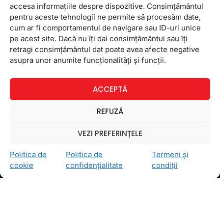
accesa informațiile despre dispozitive. Consimțământul
pentru aceste tehnologii ne permite să procesăm date,
cum ar fi comportamentul de navigare sau ID-uri unice
pe acest site. Dacă nu îți dai consimțământul sau îți
retragi consimțământul dat poate avea afecte negative
Selectează sediul:
*
asupra unor anumite funcționalități și funcții.
Dr. Taberei
Ghencea
Titan
Vitan
ACCEPTĂ
Vreau să mă abonez la newsletter-ul
REFUZĂ
FollowMe
VEZI PREFERINȚELE
Sunt de acord cu
Politica de prelucrare a
datelor
.
Politica de
Politica de
Termeni și
cookie
confidențialitate
condiții
TRIMITE MESAJUL