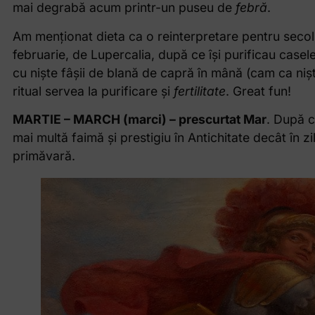
mai degrabă acum printr-un puseu de
febră
.
Am menționat dieta ca o reinterpretare pentru secolu
februarie, de Lupercalia, după ce își purificau casele,
cu niște fâșii de blană de capră în mână (cam ca niște
ritual servea la purificare și
fertilitate
. Great fun!
MARTIE – MARCH (marci) – prescurtat Mar
. După c
mai multă faimă și prestigiu în Antichitate decât în z
primăvară.