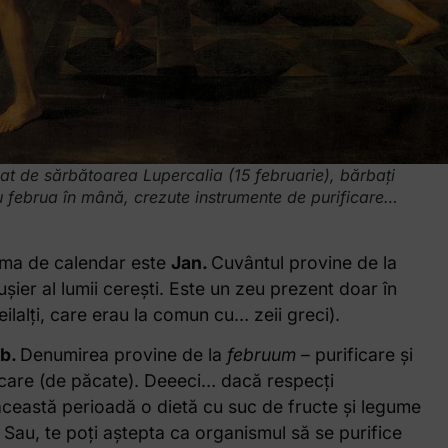
cat de sărbătoarea Lupercalia (15 februarie), bărbați
u februa în mână, crezute instrumente de purificare…
rma de calendar este
Jan.
Cuvântul provine de la
e ușier al lumii cerești. Este un zeu prezent doar în
lalți, care erau la comun cu… zeii greci).
eb.
Denumirea provine de la
februum
– purificare și
rificare (de păcate). Deeeci… dacă respecți
în această perioadă o dietă cu suc de fructe și legume
 Sau, te poți aștepta ca organismul să se purifice