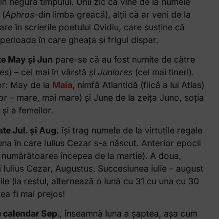
în negura timpului. Unii zic ca vine de la numele
 (
Aphros
-din limba greacă), alții că ar veni de la
re în scrierile poetului Ovidiu, care susține că
perioada în care gheața și frigul dispar.
te May și Jun
pare-se că au fost numite de către
es) – cei mai în vârstă și
Juniores
(cei mai tineri).
or: May de la
Maia
, nimfă Atlantidă (fiică a lui Atlas)
or – mare, mai mare) și June de la zeița Juno, soția
 și a femeilor.
te Jul. și Aug.
își trag numele de la virtuțile regale
na în care Iulius Cezar s-a născut. Anterior epocii
că numărătoarea începea de la martie). A doua,
i Iulius Cezar, Augustus. Succesiunea iulie – august
ile (la restul, alternează o lună cu 31 cu una cu 30
ea fi mai prejos!
 calendar Sep
., înseamnă luna a șaptea, așa cum