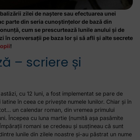
alizării zilei de naștere sau efectuarea unei
ac parte din seria cunoștințelor de bază din
ronunță, cum se prescurtează lunile anului și de
în conversații pe baza lor și să afli și alte secrete
opii
!
ă – scriere și
astăzi, cu 12 luni, a fost implementat se pare de
atine în ceea ce privește numele lunilor. Chiar și în
a tot… un calendar roman, din vremea primului
luni. Începea cu luna martie (numită așa pasămite
 Împărații romani se credeau și susțineau că sunt
ntre lunile din zilele noastre și-au păstrat un nume