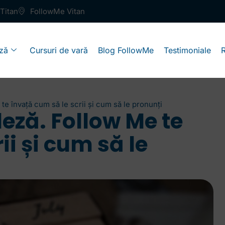
Titan
FollowMe Vitan
ză
Cursuri de vară
Blog FollowMe
Testimoniale
te învață cum să le scrii și cum să le pronunți
leză. Follow Me te
ii și cum să le