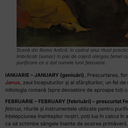
Scenă din Roma Antică: în cadrul unui ritual practi
îmbrăcați (sumar) în piei de capră alergau femei c
purificare ce a dat numele lunii februarie.
IANUARIE – JANUARY (geniuări).
Prescurtarea, fo
Janus
, zeul începuturilor și al sfârșiturilor, un fel d
mitologia romană (spre deosebire de aproape toți cei
FEBRUARIE – FEBRUARY (febriuări) – prescurtat F
februa
, riturile și instrumentele utilizate pentru pu
înțelepciunea înaintașilor noștri, poți lua în calcul 
ca să schimbe sângele înainte de sosirea primăverii.