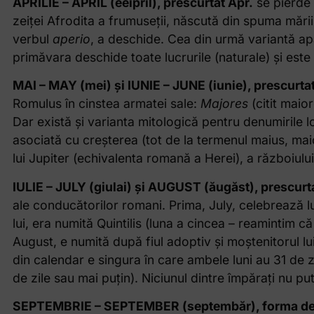
APRILIE – APRIL (eeipril), prescurtat Apr.
se pierde 
zeiței Afrodita a frumuseții, născută din spuma mării
verbul
aperio
, a deschide. Cea din urmă variantă apa
primăvara deschide toate lucrurile (naturale) și este 
MAI – MAY (mei) și IUNIE – JUNE (iunie), prescurta
Romulus în cinstea armatei sale:
Majores
(citit maior
Dar există și varianta mitologică pentru denumirile l
asociată cu creșterea (tot de la termenul maius, mai
lui Jupiter (echivalenta romană a Herei), a războiului
IULIE – JULY (giulai) și AUGUST (ăugăst), prescurta
ale conducătorilor romani. Prima, July, celebrează lu
lui, era numită Quintilis (luna a cincea – reamintim 
August, e numită după fiul adoptiv și moștenitorul lu
din calendar e singura în care ambele luni au 31 de z
de zile sau mai puțin). Niciunul dintre împărați nu put
SEPTEMBRIE – SEPTEMBER (septembăr), forma de