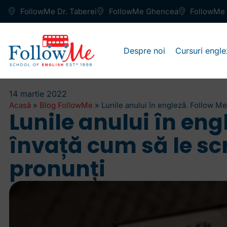
FollowMe Dr. Taberei
FollowMe Ghencea
FollowMe 
Despre noi
Cursuri engle
14 martie 2022
Acasă
»
Blog FollowMe
»
Lunile anului în engleză. Follow Me 
Lunile anului în eng
învață cum să le scr
pronunți