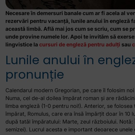
Necesare în demersuri banale cum ar fi acela al verb
rezervări pentru vacanță, lunile anului în engleză f
această limbă. Află mai jos cum se scriu, cum se p
unde provine numele lor. Apoi te invităm să exersezi 
lingvistice la
cursuri de engleză pentru adulți
sau
c
Lunile anului în englez
pronunție
Calendarul modern Gregorian, pe care îl folosim noi 
Numa, cel de-al doilea împărat roman și are rădăcini l
limba engleză (1-0 pentru noi!). Anterior, se folose
împărat, Romulus, care era însă împărțit doar în 10 
după tatăl împăratului: Marte, zeul războiului. Notă:
semizei). Lucrul acesta e important deoarece unele di