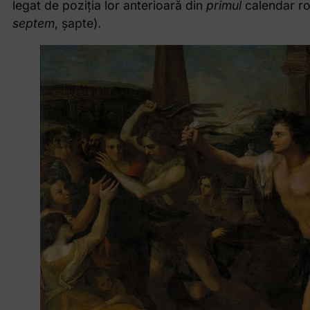
legat de poziția lor anterioară din
primul
calendar ro
septem
, șapte).