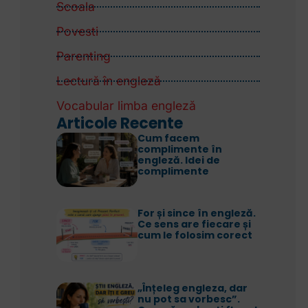
Scoala
Povesti
Parenting
Lectură în engleză
Vocabular limba engleză
Articole Recente
Cum facem
complimente în
engleză. Idei de
complimente
For și since în engleză.
Ce sens are fiecare și
cum le folosim corect
„Înțeleg engleza, dar
nu pot sa vorbesc”.