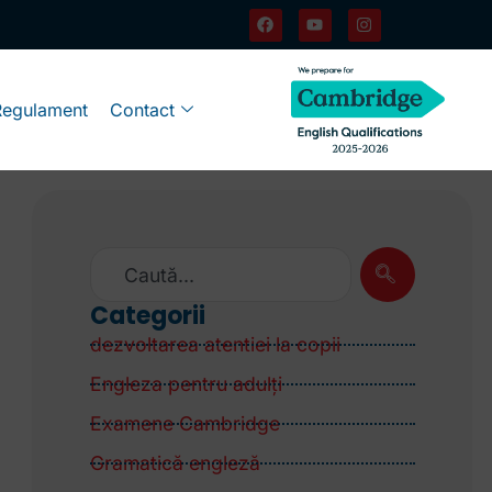
Regulament
Contact
Categorii
dezvoltarea atentiei la copii
Engleza pentru adulţi
Examene Cambridge
Gramatică engleză