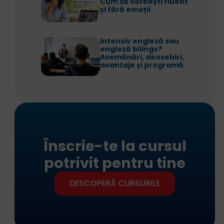
Cum să vorbești fluent
și fără emoții
Intensiv engleză sau
engleză bilingv?
Asemănări, deosebiri,
avantaje și programă
Înscrie-te la cursul
potrivit pentru tine
DESCOPERĂ CURSURILE