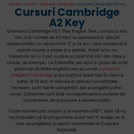
Acasă
»
Cursuri
»
Examene cambridge
»
Examen Cambridge A2 key
Cursuri Cambridge
A2 Key
Examenul Cambridge KET (Key English Test, cunoscut mai
nou sub numele de A2 Key) se adresează în special
adolescenţilor cu vârste între 12 şi 14 ani – asta înseamnă în
special clasele a şasea şi a şaptea. Acest lucru nu
înseamnă că nu îl pot susţine şi copiii mai mici (de clasa a
cincea, de exemplu. La FollowMe, am avut şi grupe de copii
pasionaţi de limba engleză care au urmat
cursuri de
pregătire Cambridge
și au susţinut acest test în clasa a
patra, la 10 ani), în măsura în care au cunoștințele
necesare, sunt foarte competitivi, dar şi pregătiţi psiho-
social. Subiectele sunt însă concepute pentru puterea de
concentrare, de procesare a adolescenţilor.
Copiii mai mari pot susţine şi ei examenul KET, doar că nu
recomandăm să îşi programeze acest test în acelaşi an în
care se pregătesc şi pentru examenele de Evaluare
Naţională.