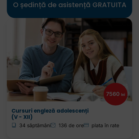
O ședință de asistență GRATUITA
7560
lei
Cursuri engleză adolescenți
(V - XII)
34 săptămâni
136 de ore
plata în rate