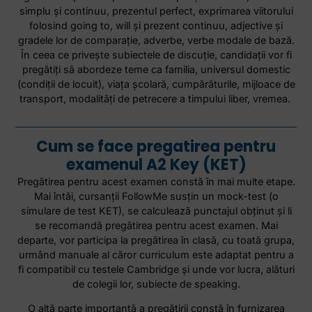
simplu şi continuu, prezentul perfect, exprimarea viitorului
folosind going to, will şi prezent continuu, adjective şi
gradele lor de comparaţie, adverbe, verbe modale de bază.
În ceea ce priveşte subiectele de discuţie, candidaţii vor fi
pregătiţi să abordeze teme ca familia, universul domestic
(condiţii de locuit), viaţa şcolară, cumpărăturile, mijloace de
transport, modalităţi de petrecere a timpului liber, vremea.
Cum se face pregatirea pentru
examenul A2 Key (KET)
Pregătirea pentru acest examen constă în mai multe etape.
Mai întâi, cursanţii FollowMe susţin un mock-test (o
simulare de test KET), se calculează punctajul obţinut şi li
se recomandă pregătirea pentru acest examen. Mai
departe, vor participa la pregătirea în clasă, cu toată grupa,
urmând manuale al căror curriculum este adaptat pentru a
fi compatibil cu testele Cambridge şi unde vor lucra, alături
de colegii lor, subiecte de speaking.
O altă parte importantă a pregătirii constă în furnizarea