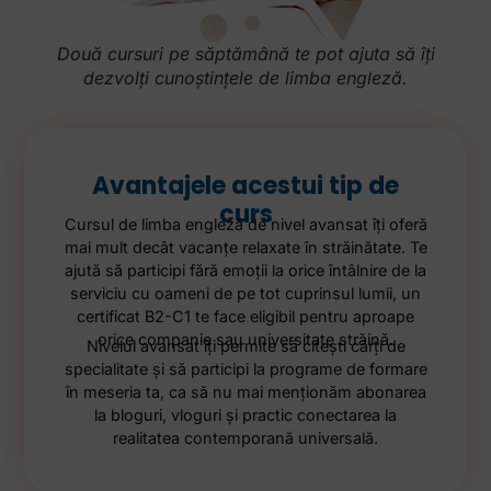
Două cursuri pe săptămână te pot ajuta să îți
dezvolți cunoștințele de limba engleză.
Avantajele acestui tip de
curs
Cursul de limba engleză de nivel avansat îţi oferă
mai mult decât vacanţe relaxate în străinătate. Te
ajută să participi fără emoţii la orice întâlnire de la
serviciu cu oameni de pe tot cuprinsul lumii, un
certificat B2-C1 te face eligibil pentru aproape
orice companie sau universitate străină.
Nivelul avansat îţi permite să citeşti cărţi de
specialitate şi să participi la programe de formare
în meseria ta, ca să nu mai menţionăm abonarea
la bloguri, vloguri şi practic conectarea la
realitatea contemporană universală.