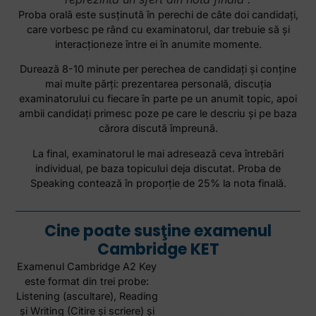
Proba orală este susţinută în perechi de câte doi candidaţi,
care vorbesc pe rând cu examinatorul, dar trebuie să şi
interacţioneze între ei în anumite momente.
Durează 8-10 minute per perechea de candidaţi şi conţine
mai multe părţi: prezentarea personală, discuţia
examinatorului cu fiecare în parte pe un anumit topic, apoi
ambii candidaţi primesc poze pe care le descriu şi pe baza
cărora discută împreună.
La final, examinatorul le mai adresează ceva întrebări
individual, pe baza topicului deja discutat. Proba de
Speaking contează în proporţie de 25% la nota finală.
Cine poate susţine examenul
Cambridge KET
Examenul Cambridge A2 Key
este format din trei probe:
Listening (ascultare), Reading
şi Writing (Citire şi scriere) şi