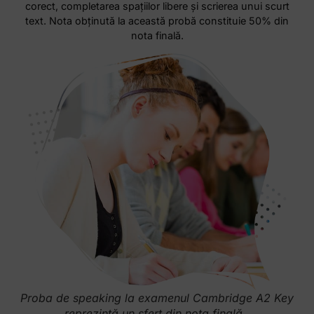
corect, completarea spaţiilor libere şi scrierea unui scurt
text. Nota obţinută la această probă constituie 50% din
nota finală.
Proba de speaking la examenul Cambridge A2 Key
reprezintă un sfert din nota finală .