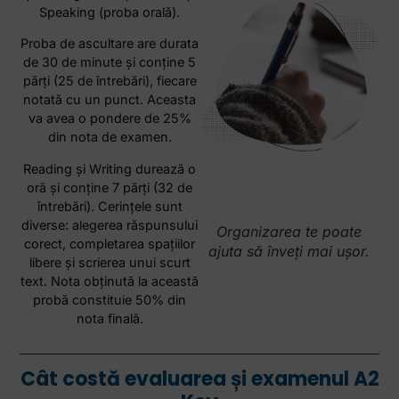
Speaking (proba orală).
Proba de ascultare are durata
de 30 de minute şi conţine 5
părţi (25 de întrebări), fiecare
notată cu un punct. Aceasta
va avea o pondere de 25%
din nota de examen.
Reading şi Writing durează o
oră şi conţine 7 părţi (32 de
întrebări). Cerinţele sunt
diverse: alegerea răspunsului
Organizarea te poate
corect, completarea spaţiilor
ajuta să înveți mai ușor.
libere şi scrierea unui scurt
text. Nota obţinută la această
probă constituie 50% din
nota finală.
Cât costă evaluarea și examenul A2