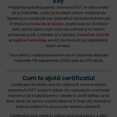
Key
Pregătirea specifică pentru examenul KET, în afara orelor
de la FollowMe, unde se lucrează oricum subiecte de
Speaking și vocabular sau gramatică necesare examenului
în timpul
cursului de an școlar
, poate avea loc în timpul
verii, atunci când copiii sunt mai odihniți și nu resimt
presiunea școlii, a temelor și a testelor.
Cursul de vară de
pregătire Cambridge
are loc de două ori pe săptămână,
după-amiaza.
Taxa pentru susţinerea examenului în sesiunea dedicată
FollowMe (19 septembrie 2026) este de 470 de lei.
Cum te ajută certificatul
Certificatul de limbă nivel A2 obţinut în urma susţinerii
examenului KET poate fi utilizat de copii pentru a echivala
examenul de engleză pentru clasele cu profil bilingv de la
liceu (doar că, pentru a primi diploma în timp util, examenul
trebuie susţinut în anul şcolar anterior admiterii).
Certificatul este menit în primul rând însă pentru a oferi