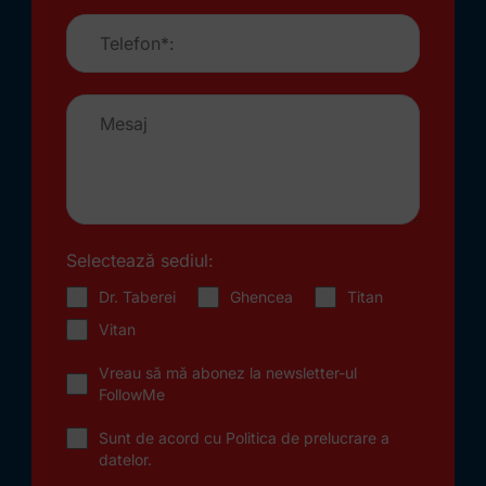
Selectează sediul:
*
Dr. Taberei
Ghencea
Titan
Vitan
Vreau să mă abonez la newsletter-ul
FollowMe
Sunt de acord cu
Politica de prelucrare a
datelor
.