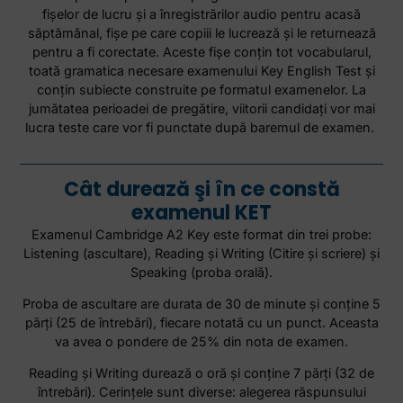
fişelor de lucru şi a înregistrărilor audio pentru acasă
săptămânal, fişe pe care copiii le lucrează şi le returnează
pentru a fi corectate. Aceste fişe conţin tot vocabularul,
toată gramatica necesare examenului Key English Test şi
conţin subiecte construite pe formatul examenelor. La
jumătatea perioadei de pregătire, viitorii candidaţi vor mai
lucra teste care vor fi punctate după baremul de examen.
Cât durează şi în ce constă
examenul KET
Examenul Cambridge A2 Key este format din trei probe:
Listening (ascultare), Reading şi Writing (Citire şi scriere) şi
Speaking (proba orală).
Proba de ascultare are durata de 30 de minute şi conţine 5
părţi (25 de întrebări), fiecare notată cu un punct. Aceasta
va avea o pondere de 25% din nota de examen.
Reading şi Writing durează o oră şi conţine 7 părţi (32 de
întrebări). Cerinţele sunt diverse: alegerea răspunsului