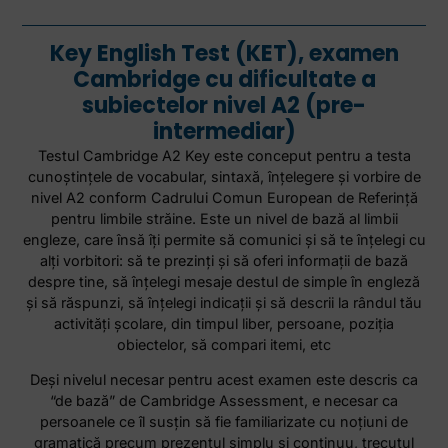
Key English Test (KET), examen
Cambridge cu dificultate a
subiectelor nivel A2 (pre-
intermediar)
Testul Cambridge A2 Key este conceput pentru a testa
cunoştinţele de vocabular, sintaxă, înţelegere şi vorbire de
nivel A2 conform Cadrului Comun European de Referinţă
pentru limbile străine. Este un nivel de bază al limbii
engleze, care însă îţi permite să comunici şi să te înţelegi cu
alţi vorbitori: să te prezinţi şi să oferi informaţii de bază
despre tine, să înţelegi mesaje destul de simple în engleză
şi să răspunzi, să înţelegi indicaţii şi să descrii la rândul tău
activităţi şcolare, din timpul liber, persoane, poziţia
obiectelor, să compari itemi, etc
Deşi nivelul necesar pentru acest examen este descris ca
“de bază” de Cambridge Assessment, e necesar ca
persoanele ce îl susţin să fie familiarizate cu noţiuni de
gramatică precum prezentul simplu şi continuu, trecutul