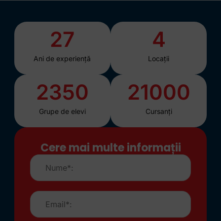
27
4
Ani de experiență
Locații
2350
21000
Grupe de elevi
Cursanți
Cere mai multe informații