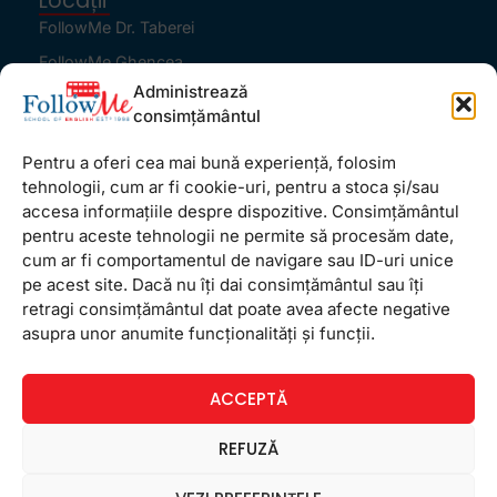
Locații
FollowMe Dr. Taberei
FollowMe Ghencea
Administrează
FollowMe Titan
consimțământul
FollowMe Vitan
Pentru a oferi cea mai bună experiență, folosim
Informații Utile
tehnologii, cum ar fi cookie-uri, pentru a stoca și/sau
Regulament FollowMe
accesa informațiile despre dispozitive. Consimțământul
Structură an școlar
pentru aceste tehnologii ne permite să procesăm date,
cum ar fi comportamentul de navigare sau ID-uri unice
Contact
pe acest site. Dacă nu îți dai consimțământul sau îți
Testimoniale
retragi consimțământul dat poate avea afecte negative
GDPR
asupra unor anumite funcționalități și funcții.
Politica de confidențialitate
ACCEPTĂ
Politica de Cookie
Termeni și condiții
REFUZĂ