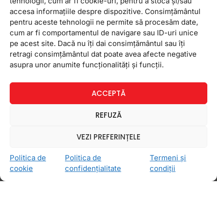
tehnologii, cum ar fi cookie-uri, pentru a stoca și/sau
Cum rezolvă profesorii
accesa informațiile despre dispozitive. Consimțământul
FollowMe lipsa dorinței de a
pentru aceste tehnologii ne permite să procesăm date,
învăța
cum ar fi comportamentul de navigare sau ID-uri unice
pe acest site. Dacă nu îți dai consimțământul sau îți
Odată cu începutul școlii, apare și teama că elevii
retragi consimțământul dat poate avea afecte negative
nu vor trata cu seriozitate școala. Deși acest lucru
asupra unor anumite funcționalități și funcții.
e posibil și se întâmplă aproape tuturor în anumite
perioade, e important
ACCEPTĂ
23 august 2022
Niciun comentariu
REFUZĂ
VEZI PREFERINȚELE
ACTIVITĂŢI PENTRU A ÎNVĂŢA ENGLEZĂ
Politica de
Politica de
Termeni și
cookie
confidențialitate
condiții