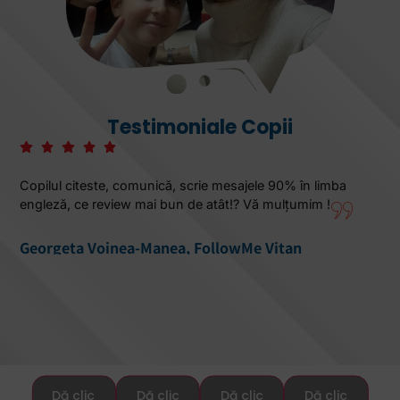
Testimoniale Copii
 90% în limba
Întâlnirea cu FollowMe Vitan, a fost ceea ce a
 mulțumim !
copilul meu, pentru pregătirea examenului C
găsit suport, răbdare, cea mai buna soluție pos
pentru mine ca părinte, cât și pentru copilul m
Vitan
seriozitate și profesionalism.Recomand cu căl
cursurile de la FollowMe.
Corina Armanu, FollowMe Vitan
Dă clic
Dă clic
Dă clic
Dă clic