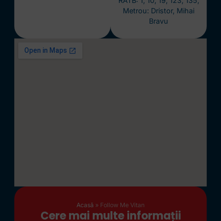
RATB: 1, 10, 19, 123, 135,
Metrou: Dristor, Mihai
Bravu
Acasă
»
Follow Me Vitan
Cere mai multe informații