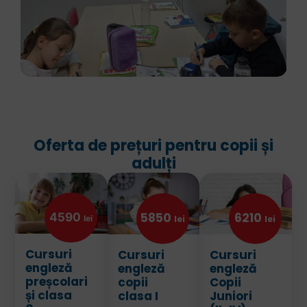
Oferta de prețuri pentru copii și
adulți
5850
6210
4590
lei
lei
lei
Cursuri
Cursuri
Cursuri
engleză
engleză
engleză
preșcolari
copii
Copii
și clasa
clasa I
Juniori