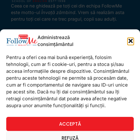
Ceea ce ne ghidează pe toţi cei din echipa FollowMe
este motto-ul
Învaţă zâmbind
. Vrem să realizăm asta
pentru toţi cei care ne trec pragul, copii sau adulţi.
Locații
Administrează
FollowMe Dr. Taberei
consimțământul
FollowMe Ghencea
Pentru a oferi cea mai bună experiență, folosim
FollowMe Titan
tehnologii, cum ar fi cookie-uri, pentru a stoca și/sau
accesa informațiile despre dispozitive. Consimțământul
FollowMe Vitan
pentru aceste tehnologii ne permite să procesăm date,
Informații Utile
cum ar fi comportamentul de navigare sau ID-uri unice
Regulament FollowMe
pe acest site. Dacă nu îți dai consimțământul sau îți
retragi consimțământul dat poate avea afecte negative
Structură an școlar
asupra unor anumite funcționalități și funcții.
Contact
Testimoniale
ACCEPTĂ
GDPR
Politica de confidențialitate
REFUZĂ