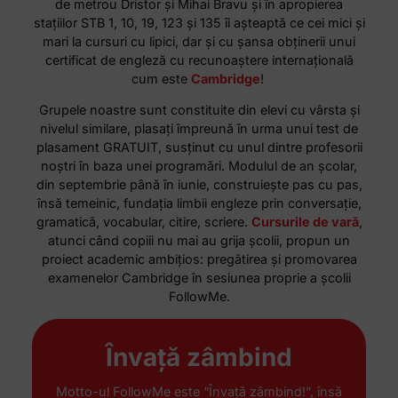
de metrou Dristor și Mihai Bravu și în apropierea
stațiilor STB 1, 10, 19, 123 și 135 îi așteaptă ce cei mici și
mari la cursuri cu lipici, dar și cu șansa obținerii unui
certificat de engleză cu recunoaștere internațională
cum este
Cambridge
!
Grupele noastre sunt constituite din elevi cu vârsta și
nivelul similare, plasați împreună în urma unui test de
plasament GRATUIT, susținut cu unul dintre profesorii
noștri în baza unei programări. Modulul de an școlar,
din septembrie până în iunie, construiește pas cu pas,
însă temeinic, fundația limbii engleze prin conversație,
gramatică, vocabular, citire, scriere.
Cursurile de vară
,
atunci când copiii nu mai au grija școlii, propun un
proiect academic ambițios: pregătirea și promovarea
examenelor Cambridge în sesiunea proprie a școlii
FollowMe.
Învaţă zâmbind
Motto-ul FollowMe este “Învață zâmbind!”, însă