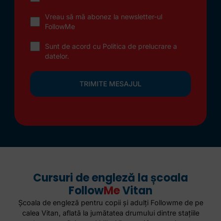
Vreau să mă abonez la newsletter-ul
FollowMe
Sunt de acord cu
Politica de prelucrare a
datelor
.
TRIMITE MESAJUL
Cursuri de engleză la școala
Follow
Me
Vitan
Școala de engleză pentru copii și adulți Followme de pe
calea Vitan, aflată la jumătatea drumului dintre stațiile