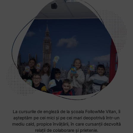
La cursurile de engleză de la școala FollowMe Vitan, îi
așteptăm pe cei mici și pe cei mari deopotrivă într-un
mediu cald, propice învățării, în care cursanții dezvoltă
relații de colaborare și prietenie.