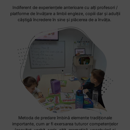
Indiferent de experiențele anterioare cu alți profesori /
platforme de învățare a limbii engleze, copiii dar și adulții
câștigă încredere în sine și plăcerea de a învăța.
Metoda de predare îmbină elemente tradiționale
importante, cum ar fi exersarea tuturor competențelor
(ascultat, vorbit, scris, citit, gramatică, vocabular) și