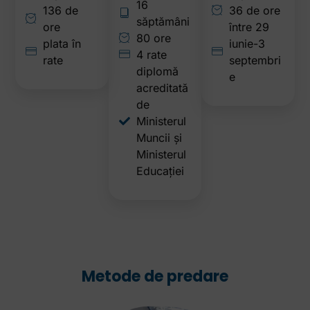
16
136 de
36 de ore
săptămâni
ore
între 29
80 ore
plata în
iunie-3
4 rate
rate
septembri
diplomă
e
acreditată
de
Ministerul
Muncii și
Ministerul
Educației
Metode de predare