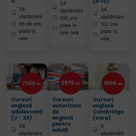
0
(II-IV)
34
34
34
săptămâni
săptămâni
săptămâni
102 ore
68 de ore
102 ore
plata în
plata în
plata în
rate rate
rate
rate
2975
1500
7560
lei
lei
lei
Cursuri
Cursuri
Cursuri
engleză
autorizate
engleză
adolescenți
de
Cambridge
(V - XII)
engleză
(vara)
pentru
34
9
adulți
săptămâni
săptămâni