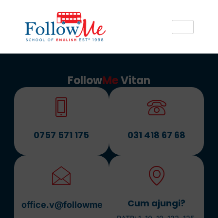
Follow
Me
Vitan
0757 571 175
031 418 67 68
Cum ajungi?
office.v@followme.ro