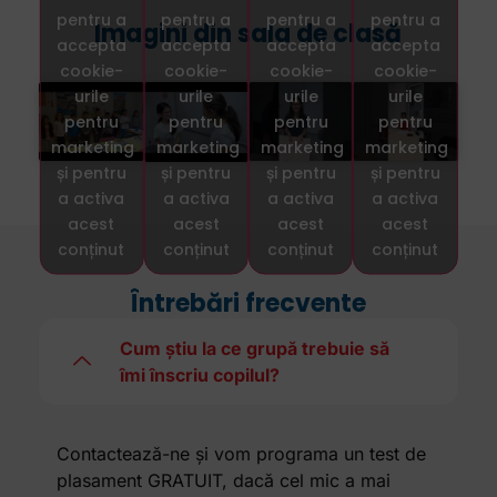
pentru a
pentru a
pentru a
pentru a
Imagini din sala de clasă
accepta
accepta
accepta
accepta
cookie-
cookie-
cookie-
cookie-
urile
urile
urile
urile
pentru
pentru
pentru
pentru
marketing
marketing
marketing
marketing
și pentru
și pentru
și pentru
și pentru
a activa
a activa
a activa
a activa
acest
acest
acest
acest
conținut
conținut
conținut
conținut
Întrebări frecvente
Cum știu la ce grupă trebuie să
îmi înscriu copilul?
Contactează-ne și vom programa un test de
plasament GRATUIT, dacă cel mic a mai