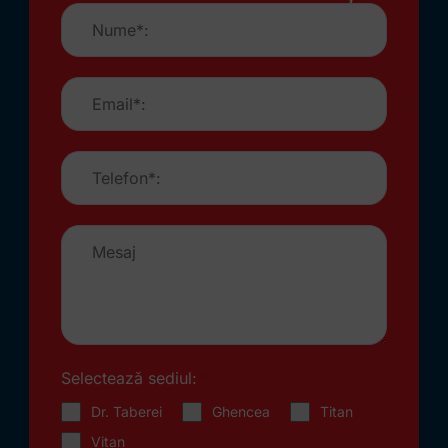
Selectează sediul:
*
Dr. Taberei
Ghencea
Titan
Vitan