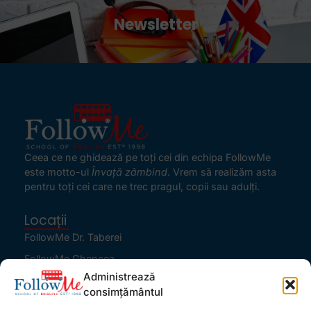
Newsletter
Ceea ce ne ghidează pe toţi cei din echipa FollowMe
este motto-ul
Învaţă zâmbind
. Vrem să realizăm asta
pentru toţi cei care ne trec pragul, copii sau adulţi.
Locații
FollowMe Dr. Taberei
FollowMe Ghencea
Administrează
FollowMe Titan
consimțământul
FollowMe Vitan