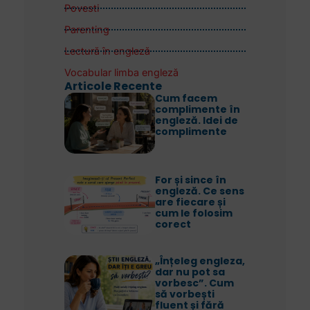
Povesti
Parenting
Lectură în engleză
Vocabular limba engleză
Articole Recente
Cum facem
complimente în
engleză. Idei de
complimente
For și since în
engleză. Ce sens
are fiecare și
cum le folosim
corect
„Înțeleg engleza,
dar nu pot sa
vorbesc”. Cum
să vorbești
fluent și fără