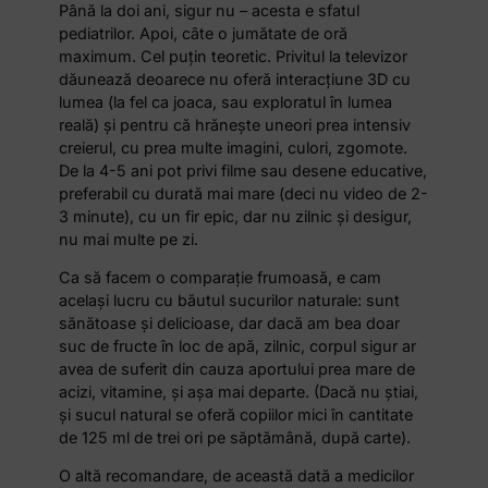
Până la doi ani, sigur nu – acesta e sfatul
pediatrilor. Apoi, câte o jumătate de oră
maximum. Cel puțin teoretic. Privitul la televizor
dăunează deoarece nu oferă interacțiune 3D cu
lumea (la fel ca joaca, sau exploratul în lumea
reală) și pentru că hrănește uneori prea intensiv
creierul, cu prea multe imagini, culori, zgomote.
De la 4-5 ani pot privi filme sau desene educative,
preferabil cu durată mai mare (deci nu video de 2-
3 minute), cu un fir epic, dar nu zilnic și desigur,
nu mai multe pe zi.
Ca să facem o comparație frumoasă, e cam
același lucru cu băutul sucurilor naturale: sunt
sănătoase și delicioase, dar dacă am bea doar
suc de fructe în loc de apă, zilnic, corpul sigur ar
avea de suferit din cauza aportului prea mare de
acizi, vitamine, și așa mai departe. (Dacă nu știai,
și sucul natural se oferă copiilor mici în cantitate
de 125 ml de trei ori pe săptămână, după carte).
O altă recomandare, de această dată a medicilor