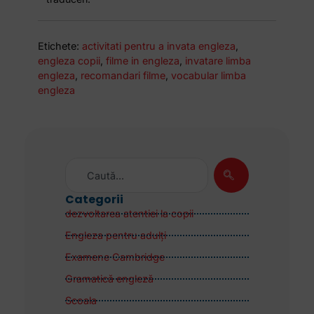
Etichete:
activitati pentru a invata engleza
,
engleza copii
,
filme in engleza
,
invatare limba
engleza
,
recomandari filme
,
vocabular limba
engleza
Categorii
dezvoltarea atentiei la copii
Engleza pentru adulţi
Examene Cambridge
Gramatică engleză
Scoala