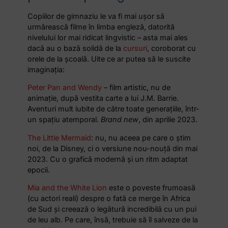
Copiilor de gimnaziu le va fi mai ușor să
urmărească filme în limba engleză, datorită
nivelului lor mai ridicat lingvistic – asta mai ales
dacă au o bază solidă de la
cursuri
, coroborat cu
orele de la școală. Uite ce ar putea să le suscite
imaginația:
Peter Pan and Wendy
– film artistic, nu de
animație, după vestita carte a lui J.M. Barrie.
Aventuri mult iubite de către toate generațiile, într-
un spațiu atemporal.
Brand new
, din aprilie 2023.
The Little Mermaid
: nu, nu aceea pe care o știm
noi, de la Disney, ci o versiune nou-nouță din mai
2023. Cu o grafică modernă și un ritm adaptat
epocii.
Mia and the White Lion
este o poveste frumoasă
(cu actori reali) despre o fată ce merge în Africa
de Sud și creează o legătură incredibilă cu un pui
de leu alb. Pe care, însă, trebuie să îl salveze de la