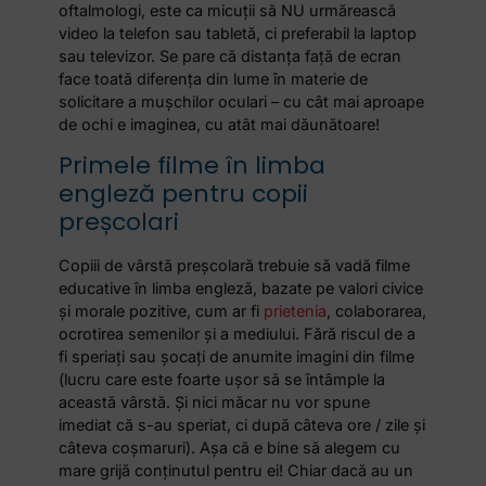
oftalmologi, este ca micuții să NU urmărească
video la telefon sau tabletă, ci preferabil la laptop
sau televizor. Se pare că distanța față de ecran
face toată diferența din lume în materie de
solicitare a mușchilor oculari – cu cât mai aproape
de ochi e imaginea, cu atât mai dăunătoare!
Primele filme în limba
engleză pentru copii
preșcolari
Copiii de vârstă preșcolară trebuie să vadă filme
educative în limba engleză, bazate pe valori civice
și morale pozitive, cum ar fi
prietenia
, colaborarea,
ocrotirea semenilor și a mediului. Fără riscul de a
fi speriați sau șocați de anumite imagini din filme
(lucru care este foarte ușor să se întâmple la
această vârstă. Și nici măcar nu vor spune
imediat că s-au speriat, ci după câteva ore / zile și
câteva coșmaruri). Așa că e bine să alegem cu
mare grijă conținutul pentru ei! Chiar dacă au un