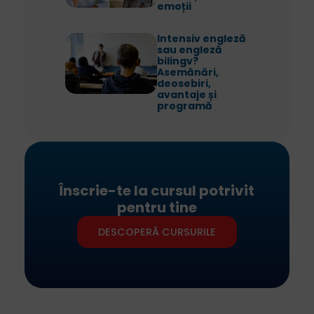
emoții
Intensiv engleză
sau engleză
bilingv?
Asemănări,
deosebiri,
avantaje și
programă
Înscrie-te la cursul potrivit
pentru tine
DESCOPERĂ CURSURILE