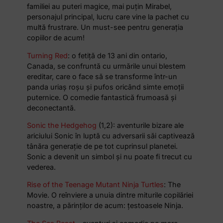
familiei au puteri magice, mai puțin Mirabel,
personajul principal, lucru care vine la pachet cu
multă frustrare. Un must-see pentru generația
copiilor de acum!
Turning Red
: o fetiță de 13 ani din ontario,
Canada, se confruntă cu urmările unui blestem
ereditar, care o face să se transforme într-un
panda uriaș roșu și pufos oricând simte emoții
puternice. O comedie fantastică frumoasă și
deconectantă.
Sonic the Hedgehog
(1,2): aventurile bizare ale
ariciului Sonic în luptă cu adversarii săi captivează
tânăra generație de pe tot cuprinsul planetei.
Sonic a devenit un simbol și nu poate fi trecut cu
vederea.
Rise of the Teenage Mutant Ninja Turtles
: The
Movie. O reînviere a unuia dintre miturile copilăriei
noastre, a părinților de acum: țestoasele Ninja.