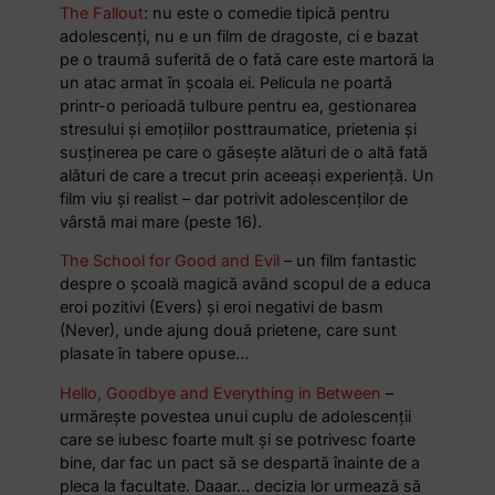
The Fallout
: nu este o comedie tipică pentru
adolescenți, nu e un film de dragoste, ci e bazat
pe o traumă suferită de o fată care este martoră la
un atac armat în școala ei. Pelicula ne poartă
printr-o perioadă tulbure pentru ea, gestionarea
stresului și emoțiilor posttraumatice, prietenia și
susținerea pe care o găsește alături de o altă fată
alături de care a trecut prin aceeași experiență. Un
film viu și realist – dar potrivit adolescenților de
vârstă mai mare (peste 16).
The School for Good and Evil
– un film fantastic
despre o școală magică având scopul de a educa
eroi pozitivi (Evers) și eroi negativi de basm
(Never), unde ajung două prietene, care sunt
plasate în tabere opuse…
Hello, Goodbye and Everything in Between
–
urmărește povestea unui cuplu de adolescenții
care se iubesc foarte mult și se potrivesc foarte
bine, dar fac un pact să se despartă înainte de a
pleca la facultate. Daaar… decizia lor urmează să