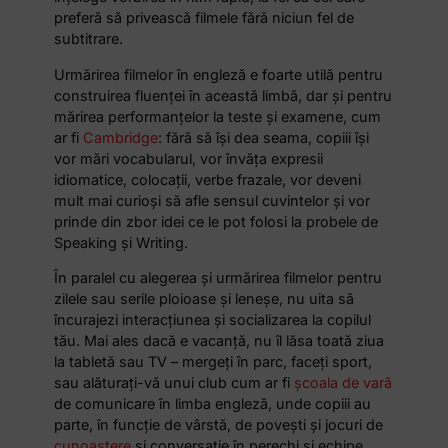
preferă să privească filmele fără niciun fel de
subtitrare.
Urmărirea filmelor în engleză e foarte utilă pentru
construirea fluenței în această limbă, dar și pentru
mărirea performanțelor la teste și examene, cum
ar fi
Cambridge
: fără să își dea seama, copiii își
vor mări vocabularul, vor învăța expresii
idiomatice, colocații, verbe frazale, vor deveni
mult mai curioși să afle sensul cuvintelor și vor
prinde din zbor idei ce le pot folosi la probele de
Speaking și Writing.
În paralel cu alegerea și urmărirea filmelor pentru
zilele sau serile ploioase și leneșe, nu uita să
încurajezi interacțiunea și socializarea la copilul
tău. Mai ales dacă e vacanță, nu îl lăsa toată ziua
la tabletă sau TV – mergeți în parc, faceți sport,
sau alăturați-vă unui club cum ar fi
școala de vară
de comunicare în limba engleză, unde copiii au
parte, în funcție de vârstă, de povești și jocuri de
cunoaștere
și conversație în perechi și echipe