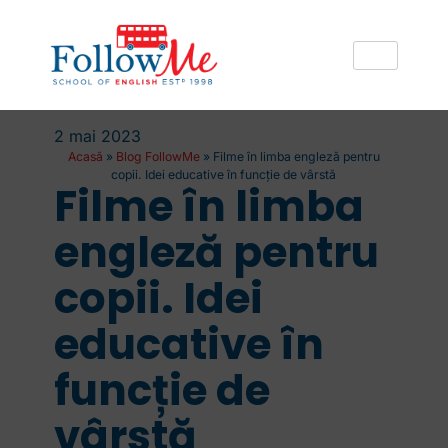
2 mai 2023
Acasă
»
Blog FollowMe
»
Filme în limba engleză pentru
copii. Idei educative în funcție de vârstă
Filme în limba
engleză pentru
copii. Idei
educative în
funcție de
vârstă