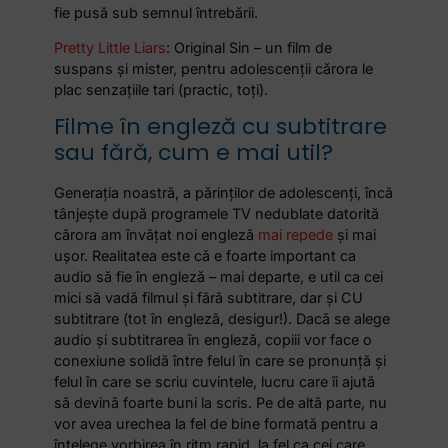
fie pusă sub semnul întrebării.
Pretty Little Liars
: Original Sin – un film de
suspans și mister, pentru adolescenții cărora le
plac senzațiile tari (practic, toți).
Filme în engleză cu subtitrare
sau fără, cum e mai util?
Generația noastră, a părinților de adolescenți, încă
tânjește după programele TV nedublate datorită
cărora am învățat noi engleză
mai repede
și mai
ușor. Realitatea este că e foarte important ca
audio să fie în engleză – mai departe, e util ca cei
mici să vadă filmul și fără subtitrare, dar și CU
subtitrare (tot în engleză, desigur!). Dacă se alege
audio și subtitrarea în engleză, copiii vor face o
conexiune solidă între felul în care se pronunță și
felul în care se scriu cuvintele, lucru care îi ajută
să devină foarte buni la scris. Pe de altă parte, nu
vor avea urechea la fel de bine formată pentru a
înțelege vorbirea în ritm rapid, la fel ca cei care