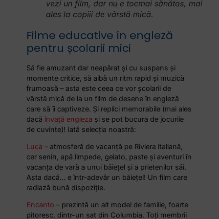
vezi un film, dar nu e tocmai sănătos, mai
ales la copiii de vârstă mică.
Filme educative în engleză
pentru școlarii mici
Să fie amuzant dar neapărat și cu suspans și
momente critice, să aibă un ritm rapid și muzică
frumoasă – asta este ceea ce vor școlarii de
vârstă mică de la un film de desene în engleză
care să îi captiveze. Și replici memorabile (mai ales
dacă
învață engleza
și se pot bucura de jocurile
de cuvinte)! Iată selecția noastră:
Luca
– atmosferă de vacanță pe Riviera italiană,
cer senin, apă limpede, gelato, paste și aventuri în
vacanța de vară a unui băiețel și a prietenilor săi.
Asta dacă… e într-adevăr un băiețel! Un film care
radiază bună dispoziție.
Encanto
– prezintă un alt model de familie, foarte
pitoresc, dintr-un sat din Columbia. Toți membrii