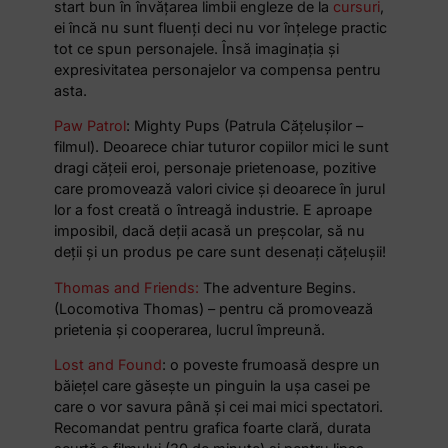
start bun în învățarea limbii engleze de la
cursuri
,
ei încă nu sunt fluenți deci nu vor înțelege practic
tot ce spun personajele. Însă imaginația și
expresivitatea personajelor va compensa pentru
asta.
Paw Patrol
: Mighty Pups (Patrula Cățelușilor –
filmul). Deoarece chiar tuturor copiilor mici le sunt
dragi cățeii eroi, personaje prietenoase, pozitive
care promovează valori civice și deoarece în jurul
lor a fost creată o întreagă industrie. E aproape
imposibil, dacă deții acasă un preșcolar, să nu
deții și un produs pe care sunt desenați cățelușii!
Thomas and Friends:
The adventure Begins.
(Locomotiva Thomas) – pentru că promovează
prietenia și cooperarea, lucrul împreună.
Lost and Found
: o poveste frumoasă despre un
băiețel care găsește un pinguin la ușa casei pe
care o vor savura până și cei mai mici spectatori.
Recomandat pentru grafica foarte clară, durata