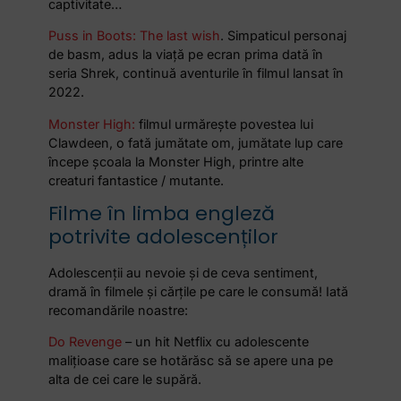
captivitate…
Puss in Boots: The last wish
. Simpaticul personaj
de basm, adus la viață pe ecran prima dată în
seria Shrek, continuă aventurile în filmul lansat în
2022.
Monster High:
filmul urmărește povestea lui
Clawdeen, o fată jumătate om, jumătate lup care
începe școala la Monster High, printre alte
creaturi fantastice / mutante.
Filme în limba engleză
potrivite adolescenților
Adolescenții au nevoie și de ceva sentiment,
dramă în filmele și cărțile pe care le consumă! Iată
recomandările noastre:
Do Revenge
– un hit Netflix cu adolescente
malițioase care se hotărăsc să se apere una pe
alta de cei care le supără.