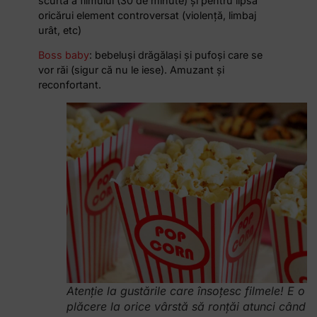
scurtă a filmului (30 de minute) și pentru lipsa
oricărui element controversat (violență, limbaj
urât, etc)
Boss baby
: bebeluși drăgălași și pufoși care se
vor răi (sigur că nu le iese). Amuzant și
reconfortant.
Atenție la gustările care însoțesc filmele! E o
plăcere la orice vârstă să ronțăi atunci când