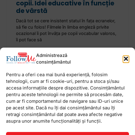
copii. Idei educative în funcție
de vârstă
Dacă tot se cere insistent statul în fața ecranelor,
să fie cu folos! Filmele în limba engleză privite
ocazional îi pot învăța pe copii vocabular valoros,
îi pot face să
Administrează
2 mai 2023
Niciun comentariu
consimțământul
Pentru a oferi cea mai bună experiență, folosim
tehnologii, cum ar fi cookie-uri, pentru a stoca și/sau
accesa informațiile despre dispozitive. Consimțământul
Newsletter
pentru aceste tehnologii ne permite să procesăm date,
cum ar fi comportamentul de navigare sau ID-uri unice
pe acest site. Dacă nu îți dai consimțământul sau îți
retragi consimțământul dat poate avea afecte negative
asupra unor anumite funcționalități și funcții.