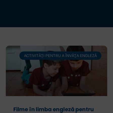
ACTIVITĂŢI PENTRU A ÎNVĂŢA ENGLEZĂ
Filme în limba engleză pentru