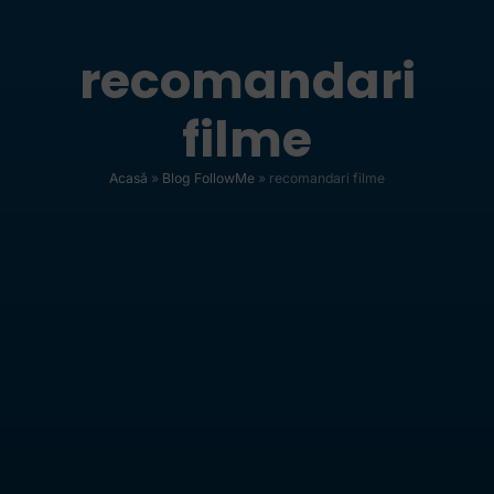
recomandari
filme
Acasă
»
Blog FollowMe
»
recomandari filme