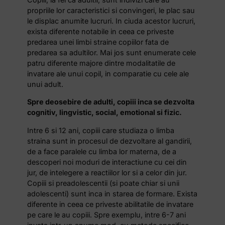
propriile lor caracteristici si convingeri, le plac sau
le displac anumite lucruri. In ciuda acestor lucruri,
exista diferente notabile in ceea ce priveste
predarea unei limbi straine copiilor fata de
predarea sa adultilor. Mai jos sunt enumerate cele
patru diferente majore dintre modalitatile de
invatare ale unui copil, in comparatie cu cele ale
unui adult.
Spre deosebire de adulti, copiii inca se dezvolta
cognitiv, lingvistic, social, emotional si fizic.
Intre 6 si 12 ani, copiii care studiaza o limba
straina sunt in procesul de dezvoltare al gandirii,
de a face paralele cu limba lor materna, de a
descoperi noi moduri de interactiune cu cei din
jur, de intelegere a reactiilor lor si a celor din jur.
Copiii si preadolescentii (si poate chiar si unii
adolescenti) sunt inca in starea de formare. Exista
diferente in ceea ce priveste abilitatile de invatare
pe care le au copiii. Spre exemplu, intre 6-7 ani