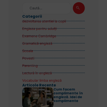
Categorii
dezvoltarea atentiei la copii
Engleza pentru adulţi
Examene Cambridge
Gramatică engleză
Scoala
Povesti
Parenting
Lectură în engleză
Vocabular limba engleză
Articole Recente
Cum facem
complimente în
engleză. Idei de
complimente