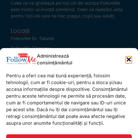
Ceea ce ne ghidează pe toţi cei din echipa FollowMe
este motto-ul
Învaţă zâmbind
. Vrem să realizăm asta
pentru toţi cei care ne trec pragul, copii sau adulţi.
Locații
FollowMe Dr. Taberei
FollowMe Ghencea
Administrează
FollowMe Titan
consimțământul
FollowMe Vitan
Pentru a oferi cea mai bună experiență, folosim
Informații Utile
tehnologii, cum ar fi cookie-uri, pentru a stoca și/sau
Regulament FollowMe
accesa informațiile despre dispozitive. Consimțământul
Structură an școlar
pentru aceste tehnologii ne permite să procesăm date,
cum ar fi comportamentul de navigare sau ID-uri unice
Contact
pe acest site. Dacă nu îți dai consimțământul sau îți
Testimoniale
retragi consimțământul dat poate avea afecte negative
GDPR
asupra unor anumite funcționalități și funcții.
Politica de confidențialitate