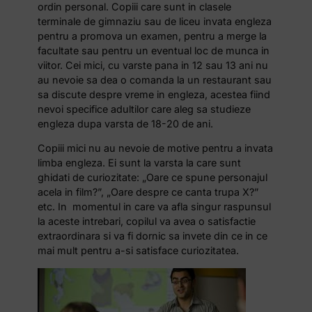
ordin personal. Copiii care sunt in clasele
terminale de gimnaziu sau de liceu invata engleza
pentru a promova un examen, pentru a merge la
facultate sau pentru un eventual loc de munca in
viitor. Cei mici, cu varste pana in 12 sau 13 ani nu
au nevoie sa dea o comanda la un restaurant sau
sa discute despre vreme in engleza, acestea fiind
nevoi specifice adultilor care aleg sa studieze
engleza dupa varsta de 18-20 de ani.
Copiii mici nu au nevoie de motive pentru a invata
limba engleza. Ei sunt la varsta la care sunt
ghidati de curiozitate: „Oare ce spune personajul
acela in film?”, „Oare despre ce canta trupa X?”
etc. In momentul in care va afla singur raspunsul
la aceste intrebari, copilul va avea o satisfactie
extraordinara si va fi dornic sa invete din ce in ce
mai mult pentru a-si satisface curiozitatea.