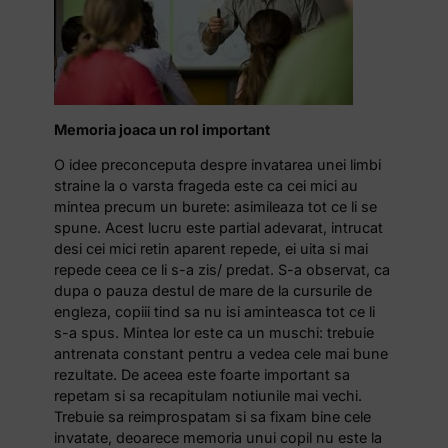
Memoria joaca un rol important
O idee preconceputa despre invatarea unei limbi
straine la o varsta frageda este ca cei mici au
mintea precum un burete: asimileaza tot ce li se
spune. Acest lucru este partial adevarat, intrucat
desi cei mici retin aparent repede, ei uita si mai
repede ceea ce li s-a zis/ predat. S-a observat, ca
dupa o pauza destul de mare de la cursurile de
engleza, copiii tind sa nu isi aminteasca tot ce li
s-a spus. Mintea lor este ca un muschi: trebuie
antrenata constant pentru a vedea cele mai bune
rezultate. De aceea este foarte important sa
repetam si sa recapitulam notiunile mai vechi.
Trebuie sa reimprospatam si sa fixam bine cele
invatate, deoarece memoria unui copil nu este la