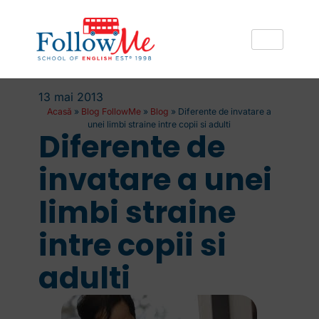
13 mai 2013
Acasă
»
Blog FollowMe
»
Blog
»
Diferente de invatare a
unei limbi straine intre copii si adulti
Diferente de
invatare a unei
limbi straine
intre copii si
adulti