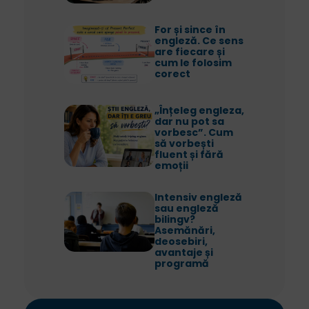
For și since în
engleză. Ce sens
are fiecare și
cum le folosim
corect
„Înțeleg engleza,
dar nu pot sa
vorbesc”. Cum
să vorbești
fluent și fără
emoții
Intensiv engleză
sau engleză
bilingv?
Asemănări,
deosebiri,
avantaje și
programă