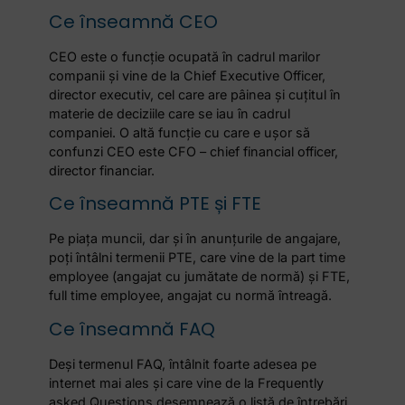
Ce înseamnă CEO
CEO este o funcție ocupată în cadrul marilor
companii și vine de la Chief Executive Officer,
director executiv, cel care are pâinea și cuțitul în
materie de deciziile care se iau în cadrul
companiei. O altă funcție cu care e ușor să
confunzi CEO este CFO – chief financial officer,
director financiar.
Ce înseamnă PTE și FTE
Pe piața muncii, dar și în anunțurile de angajare,
poți întâlni termenii PTE, care vine de la part time
employee (angajat cu jumătate de normă) și FTE,
full time employee, angajat cu normă întreagă.
Ce înseamnă FAQ
Deși termenul FAQ, întâlnit foarte adesea pe
internet mai ales și care vine de la Frequently
asked Questions desemnează o listă de întrebări