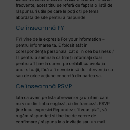
frecvente, acest titlu se referă de fapt la o listă de
răspunsuri utile pe care le poți citi pe tema
abordată de site pentru a răspunde
Ce înseamnă FYI
FYI vine de la expresia For your information –
pentru informarea ta. E folosit atât în
corespondența personală, cât și în cea business /
IT pentru a semnala că trimiți informații doar
pentru a îl ține la curent pe celălalt cu evoluția
unor situații, fără a fi nevoie însă de intervenția sa
sau de orice acțiune concretă din partea sa.
Ce înseamnă RSVP
Iată că avem pe lista abrevierilor și un item care
nu vine din limba engleză, ci din franceză. RSVP
ține locul expresiei Répondez s’il vous plaît, vă
rugăm răspundeți și ține loc de cerere de
confirmare / răspuns la o invitație sau un mail.