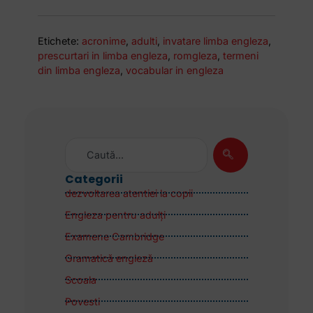
Etichete:
acronime
,
adulti
,
invatare limba engleza
,
prescurtari in limba engleza
,
romgleza
,
termeni
din limba engleza
,
vocabular in engleza
Categorii
dezvoltarea atentiei la copii
Engleza pentru adulţi
Examene Cambridge
Gramatică engleză
Scoala
Povesti