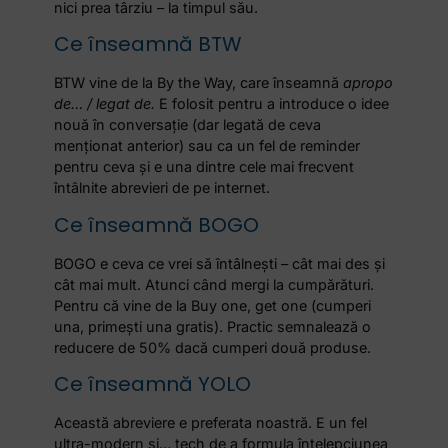
nici prea târziu – la timpul său.
Ce înseamnă BTW
BTW vine de la By the Way, care înseamnă
apropo
de… / legat de.
E folosit pentru a introduce o idee
nouă în conversație (dar legată de ceva
menționat anterior) sau ca un fel de reminder
pentru ceva și e una dintre cele mai frecvent
întâlnite abrevieri de pe internet.
Ce înseamnă BOGO
BOGO e ceva ce vrei să întâlnești – cât mai des și
cât mai mult. Atunci când mergi la cumpărături.
Pentru că vine de la Buy one, get one (cumperi
una, primești una gratis). Practic semnalează o
reducere de 50% dacă cumperi două produse.
Ce înseamnă YOLO
Această abreviere e preferata noastră. E un fel
ultra-modern și… tech de a formula înțelepciunea