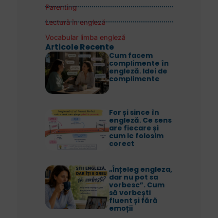
Parenting
Lectură în engleză
Vocabular limba engleză
Articole Recente
Cum facem
complimente în
engleză. Idei de
complimente
For și since în
engleză. Ce sens
are fiecare și
cum le folosim
corect
„Înțeleg engleza,
dar nu pot sa
vorbesc”. Cum
să vorbești
fluent și fără
emoții