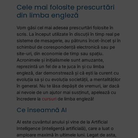
Cele mai folosite prescurtări
din limba engleză
Vom găsi cel mai adesea prescurtări folosite în
scris. La început utilizate în discuții în timp real pe
sisteme de mesagerie, au pătruns încet-încet și în
schimbul de corespondență electronică sau pe
site-uri, din economie de timp sau spațiu.
Acronimele și inițialismele sunt amuzante,
reprezintă un fel de a te juca în și cu limba
engleză, dar demonstrează și că ești la curent cu
evoluția sa și cu evoluția societății, a mentalităților
în general. Nu te lăsa depășit de vremuri, iar dacă
ai nevoie de un ajutor mai susținut, apelează cu
încredere la
cursuri
de limba engleză!
Ce înseamnă AI
AI este cuvântul anului și vine de la Artificial
Intelligence (inteligență artificială), care a luat o
amploare maximă în ultimele luni. Legat de asta,