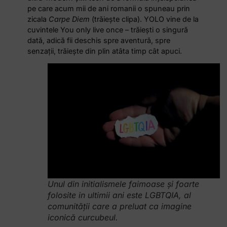
pe care acum mii de ani romanii o spuneau prin
zicala
Carpe Diem
(trăiește clipa). YOLO vine de la
cuvintele You only live once – trăiești o singură
dată, adică fii deschis spre aventură, spre
senzații, trăiește din plin atâta timp cât apuci.
Unul din initialismele faimoase și foarte
folosite in ultimii ani este LGBTQIA, al
comunității care a preluat ca imagine
iconică curcubeul.