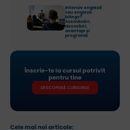
Intensiv engleză
sau engleză
bilingv?
Asemănări,
deosebiri,
avantaje și
programă
Înscrie-te la cursul potrivit
pentru tine
DESCOPERĂ CURSURILE
Cele mai noi articole: