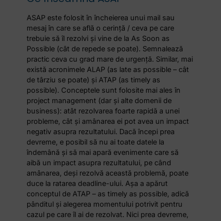
ASAP este folosit în încheierea unui mail sau
mesaj în care se află o cerință / ceva pe care
trebuie să îl rezolvi și vine de la As Soon as
Possible (cât de repede se poate). Semnalează
practic ceva cu grad mare de urgență. Similar, mai
există acronimele ALAP (as late as possible – cât
de târziu se poate) și ATAP (as timely as
possible). Conceptele sunt folosite mai ales în
project management (dar și alte domenii de
business): atât rezolvarea foarte rapidă a unei
probleme, cât și amânarea ei pot avea un impact
negativ asupra rezultatului. Dacă începi prea
devreme, e posibil să nu ai toate datele la
îndemână și să mai apară evenimente care să
aibă un impact asupra rezultatului, pe când
amânarea, deși rezolvă această problemă, poate
duce la ratarea deadline-ului. Așa a apărut
conceptul de ATAP – as timely as possible, adică
pânditul și alegerea momentului potrivit pentru
cazul pe care îl ai de rezolvat. Nici prea devreme,