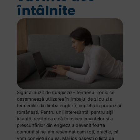
întâlnite
Sigur ai auzit de
romgleză
– termenul ironic ce
desemnează utilizarea în limbajul de zi cu zi a
termenilor din limba engleză, împletiți în propoziții
românești. Pentru unii interesantă, pentru alții
iritantă, realitatea e că folosirea cuvintelor și a
prescurtărilor din engleză a devenit foarte
comună și ne-am resemnat cam toți, practic, că
vom conviețui cu ea. Mai jos găsești o listă de