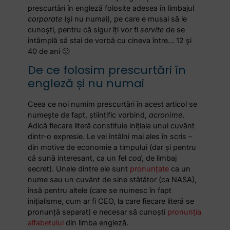
prescurtări
în engleză
folosite adesea în limbajul
corporate
(și nu numai), pe care e musai să le
cunoști, pentru că sigur îți vor fi
servite
de se
întâmplă să stai de vorbă cu cineva între… 12 și
40 de ani 🙂
De ce folosim prescurtări în
engleză și nu numai
Ceea ce noi numim prescurtări în acest articol se
numește de fapt, științific vorbind,
acronime
.
Adică fiecare literă constituie inițiala unui cuvânt
dintr-o expresie. Le vei întâlni mai ales în scris –
din motive de economie a timpului (dar și pentru
că sună interesant, ca un fel
cod
, de limbaj
secret). Unele dintre ele sunt
pronunțate
ca un
nume sau un cuvânt de sine stătător (ca NASA),
însă pentru altele (care se numesc în fapt
inițialisme, cum ar fi CEO, la care fiecare literă se
pronunță separat) e necesar să cunoști
pronunția
alfabetului
din limba engleză.