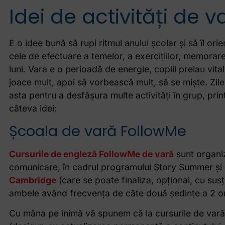
Idei de activități de 
E o idee bună să rupi ritmul anului școlar și să îl orie
cele de efectuare a temelor, a exercițiilor, memorare
luni. Vara e o perioadă de energie, copiii preiau vital
joace mult, apoi să vorbească mult, să se miște. Zilel
asta pentru a desfășura multe activități în grup, printr
câteva idei:
Școala de vară FollowMe
Cursurile de engleză FollowMe de vară
sunt organiz
comunicare, în cadrul programului Story Summer și
Cambridge
(care se poate finaliza, opțional, cu sus
ambele având frecvența de câte două ședințe a 2 o
Cu mâna pe inimă vă spunem că la cursurile de var