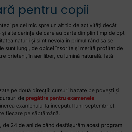
vară pentru copii
ntezi pe cel mic spre un alt tip de activități decât
 și alte cerințe de care au parte din plin timp de opt
itatea naturii și simt nevoia în primul rând să se
e sunt lungi, de obicei însorite și merită profitat de
e prieteni, în aer liber, cu lumină naturală. Iată
ate pe două direcții: cursuri bazate pe povești și
 cursuri de
pregătire pentru examenele
ținerea examenului la începutul lunii septembrie),
re fiecare pe săptămână.
ă, de 24 de ani de când desfășurăm acest program