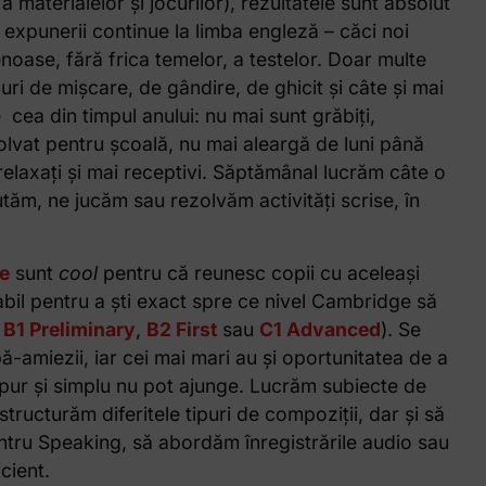
 materialelor și jocurilor), rezultatele sunt absolut
expunerii continue la limba engleză – căci noi
noase, fără frica temelor, a testelor. Doar multe
uri de mișcare, de gândire, de ghicit și câte și mai
e cea din timpul anului: nu mai sunt grăbiți,
olvat pentru școală, nu mai aleargă de luni până
mai relaxați și mai receptivi. Săptămânal lucrăm câte o
tăm, ne jucăm sau rezolvăm activități scrise, în
e
sunt
cool
pentru că reunesc copii cu aceleași
labil pentru a ști exact spre ce nivel Cambridge să
,
B1 Preliminary
,
B2 First
sau
C1 Advanced
). Se
amiezii, iar cei mai mari au și oportunitatea de a
u pur și simplu nu pot ajunge. Lucrăm subiecte de
ructurăm diferitele tipuri de compoziții, dar și să
ntru Speaking, să abordăm înregistrările audio sau
cient.