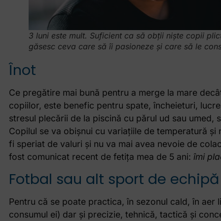
3 luni este mult. Suficient ca să obții niște copii plic
găsesc ceva care să îi pasioneze și care să le con
Înot
Ce pregătire mai bună pentru a merge la mare decât u
copiilor, este benefic pentru spate, încheieturi, luc
stresul plecării de la piscină cu părul ud sau umed, stre
Copilul se va obișnui cu variațiile de temperatură și
fi speriat de valuri și nu va mai avea nevoie de colac
fost comunicat recent de fetița mea de 5 ani:
îmi pla
Fotbal sau alt sport de echipă
Pentru că se poate practica, în sezonul cald, în aer l
consumul ei) dar și precizie, tehnică, tactică și conc