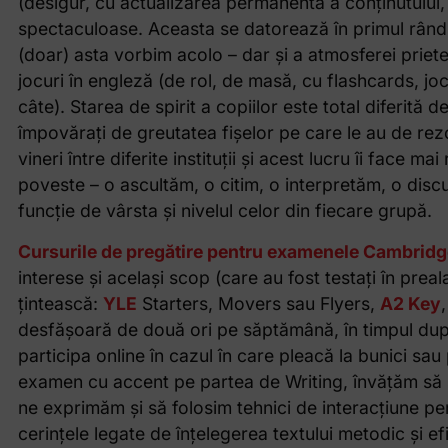
(desigur, cu actualizarea permanentă a conținutului, a
spectaculoase. Aceasta se datorează în primul rând 
(doar) asta vorbim acolo – dar și a atmosferei priete
jocuri în engleză (de rol, de masă, cu flashcards, joc
câte). Starea de spirit a copiilor este total diferită d
împovărați de greutatea fișelor pe care le au de rez
vineri între diferite instituții și acest lucru îi face 
poveste – o ascultăm, o citim, o interpretăm, o discu
funcție de vârsta și nivelul celor din fiecare grupă.
Cursurile de pregătire pentru examenele Cambridg
interese și același scop (care au fost testați în prea
țintească:
YLE
Starters, Movers sau Flyers,
A2 Key
desfășoară de două ori pe săptămână, în timpul după-
participa online în cazul în care pleacă la bunici sa
examen cu accent pe partea de Writing, învățăm să st
ne exprimăm și să folosim tehnici de interacțiune pe
cerințele legate de înțelegerea textului metodic și efi