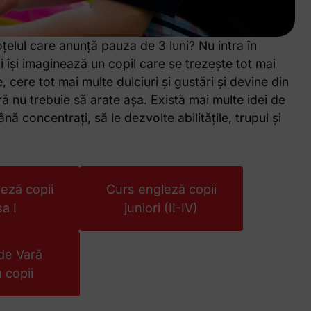
oțelul care anunță pauza de 3 luni? Nu intra în
i își imaginează un copil care se trezește tot mai
e, cere tot mai multe dulciuri și gustări și devine din
ă nu trebuie să arate așa. Există mai multe idei de
nă concentrați, să le dezvolte abilitățile, trupul și
eză copii
Curs engleză copii
sa I
juniori (II-IV)
de Vară
 copii