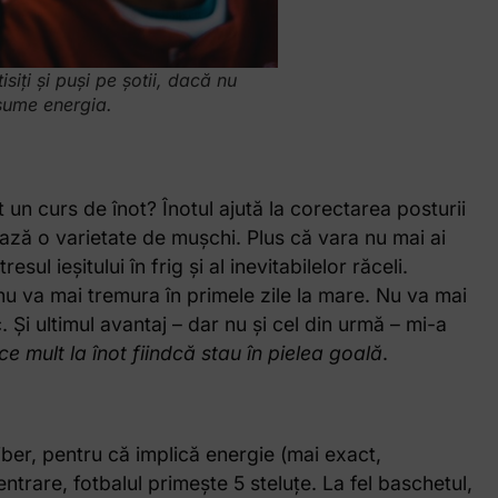
tisiți și puși pe șotii, dacă nu
sume energia.
n curs de înot? Înotul ajută la corectarea posturii
rează o varietate de mușchi. Plus că vara nu mai ai
sul ieșitului în frig și al inevitabilelor răceli.
 nu va mai tremura în primele zile la mare. Nu va mai
. Și ultimul avantaj – dar nu și cel din urmă – mi-a
ce mult la înot fiindcă stau în pielea goală
.
iber, pentru că implică energie (mai exact,
entrare, fotbalul primește 5 steluțe. La fel baschetul,