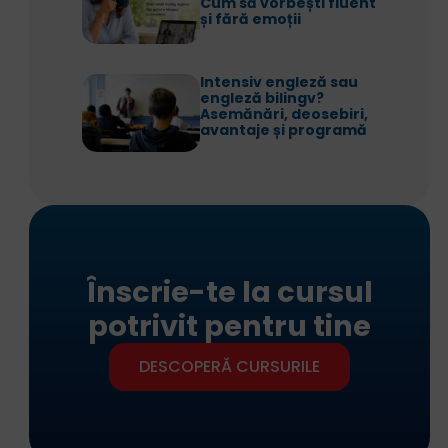
Cum să vorbești fluent
și fără emoții
Intensiv engleză sau
engleză bilingv?
Asemănări, deosebiri,
avantaje și programă
Înscrie-te la cursul
potrivit pentru tine
DESCOPERĂ CURSURILE