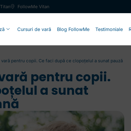
Titan
FollowMe Vitan
ză
Cursuri de vară
Blog FollowMe
Testimoniale
de vară pentru copii. Ce faci după ce clopoțelul a sunat pauză
 vară pentru copii.
poțelul a sunat
mnă