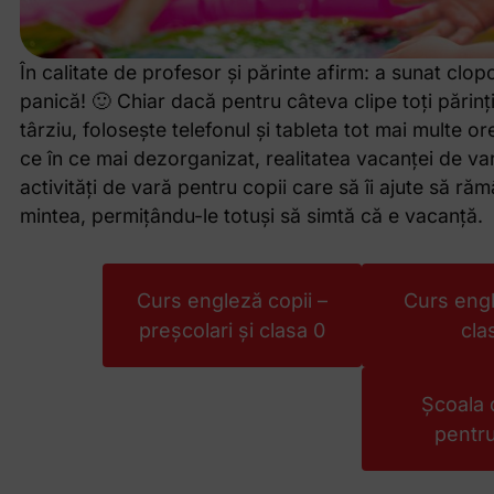
În calitate de profesor și părinte afirm: a sunat clop
panică! 🙂 Chiar dacă pentru câteva clipe toți părinți
târziu, folosește telefonul și tableta tot mai multe or
ce în ce mai dezorganizat, realitatea vacanței de var
activități de vară pentru copii care să îi ajute să rămâ
mintea, permițându-le totuși să simtă că e vacanță.
Curs engleză copii –
Curs engl
preșcolari și clasa 0
cla
Școala 
pentru