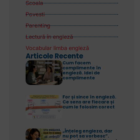
Scoala
Povesti
Parenting
Lectură în engleză
Vocabular limba engleză
Articole Recente
Cum facem
complimente în
engleză. Idei de
complimente
For și since în engleză.
Ce sens are fiecare și
cum le folosim corect
„Înțeleg engleza, dar
nu pot sa vorbesc”.