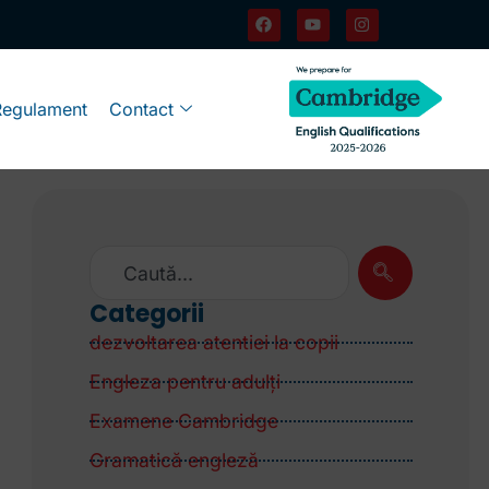
Regulament
Contact
Categorii
dezvoltarea atentiei la copii
Engleza pentru adulţi
Examene Cambridge
Gramatică engleză