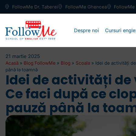
FollowMe Dr. Taberei
FollowMe Ghencea
FollowMe 
Despre noi
Cursuri engle
21 martie 2025
Acasă
»
Blog FollowMe
»
Blog
»
Scoala
»
Idei de activități 
până la toamnă
Idei de activități de
Ce faci după ce clo
pauză până la toa