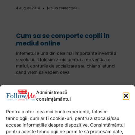
4 august 2014
Niciun comentariu
Cum sa se comporte copiii in
mediul online
Internetul e una din cele mai importante inventii a
secolului. Il folosim zilnic pentru a ne verifica e-
mailul, conturile de socializare sau chiar si atunci
cand vrem sa vedem ceva
24 februarie 2014
Niciun comentariu
Administrează
consimțământul
Pentru a oferi cea mai bună experiență, folosim
Bune maniere pe care copiii ar
tehnologii, cum ar fi cookie-uri, pentru a stoca și/sau
trebui sa le aiba
accesa informațiile despre dispozitive. Consimțământul
pentru aceste tehnologii ne permite să procesăm date,