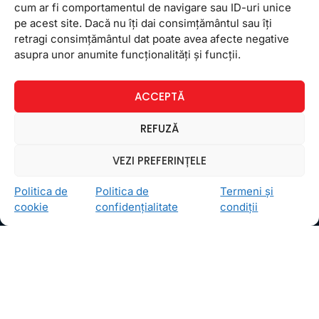
O buna purtare la o varsta frageda e influentata
cum ar fi comportamentul de navigare sau ID-uri unice
de cum se poarta si parintii si ce gesturi le permit
pe acest site. Dacă nu îți dai consimțământul sau îți
acestia acasa si in afara casei. Copiii nu sunt
retragi consimțământul dat poate avea afecte negative
neaparat
asupra unor anumite funcționalități și funcții.
22 iulie 2013
Niciun comentariu
ACCEPTĂ
REFUZĂ
VEZI PREFERINȚELE
Newsletter
Politica de
Politica de
Termeni și
cookie
confidențialitate
condiții
Ceea ce ne ghidează pe toţi cei din echipa FollowMe