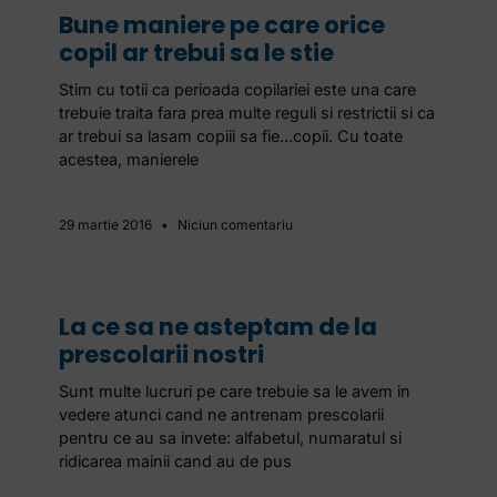
Bune maniere pe care orice
copil ar trebui sa le stie
Stim cu totii ca perioada copilariei este una care
trebuie traita fara prea multe reguli si restrictii si ca
ar trebui sa lasam copiii sa fie…copii. Cu toate
acestea, manierele
29 martie 2016
Niciun comentariu
La ce sa ne asteptam de la
prescolarii nostri
Sunt multe lucruri pe care trebuie sa le avem in
vedere atunci cand ne antrenam prescolarii
pentru ce au sa invete: alfabetul, numaratul si
ridicarea mainii cand au de pus