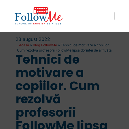
23 august 2022
Acasă
»
Blog FollowMe
»
Tehnici de motivare a copiilor.
Cum rezolvă profesorii FollowMe lipsa dorinței de a învăța
Tehnici de
motivare a
copiilor. Cum
rezolvă
profesorii
FollowMe lipsa