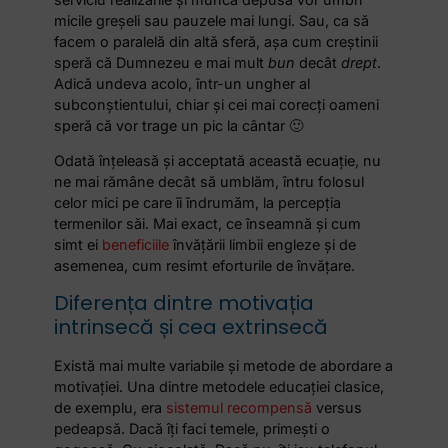
micile greșeli sau pauzele mai lungi. Sau, ca să
facem o paralelă din altă sferă, așa cum creștinii
speră că Dumnezeu e mai mult
bun
decât
drept
.
Adică undeva acolo, într-un ungher al
subconștientului, chiar și cei mai corecți oameni
speră că vor trage un pic la cântar 🙂
Odată înțeleasă și acceptată această ecuație, nu
ne mai rămâne decât să umblăm, întru folosul
celor mici pe care îi îndrumăm, la percepția
termenilor săi. Mai exact, ce înseamnă și cum
simt ei
beneficiile
învățării limbii engleze și de
asemenea, cum resimt eforturile de învățare.
Diferența dintre motivația
intrinsecă și cea extrinsecă
Există mai multe variabile și metode de abordare a
motivației. Una dintre metodele educației clasice,
de exemplu, era
sistemul recompensă
versus
pedeapsă. Dacă îți faci temele, primești o