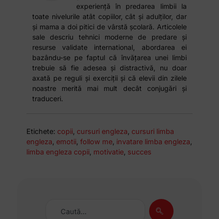
experiență în predarea limbii la
toate nivelurile atât copiilor, cât și adulților, dar
și mama a doi pitici de vârstă școlară. Articolele
sale descriu tehnici moderne de predare și
resurse validate international, abordarea ei
bazându-se pe faptul că învățarea unei limbi
trebuie să fie adesea și distractivă, nu doar
axată pe reguli și exerciții și că elevii din zilele
noastre merită mai mult decât conjugări și
traduceri.
Etichete:
copii
,
cursuri engleza
,
cursuri limba
engleza
,
emotii
,
follow me
,
invatare limba engleza
,
limba engleza copii
,
motivatie
,
succes