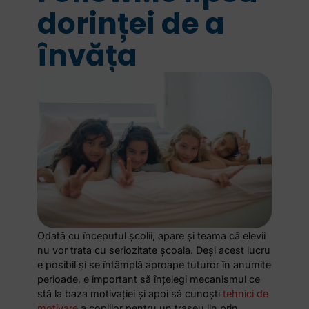
dorinței de a
învăța
Odată cu începutul școlii, apare și teama că elevii
nu vor trata cu seriozitate școala. Deși acest lucru
e posibil și se întâmplă aproape tuturor în anumite
perioade, e important să înțelegi mecanismul ce
stă la baza motivației și apoi să cunoști
tehnici de
motivare
a copiilor pentru un traseu lin prin