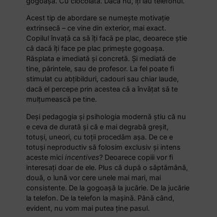
gogoașă. Cu ciocolată. Dacă nu, îți iau telefonul.
Acest tip de abordare se numește motivație
extrinsecă – ce vine din exterior, mai exact.
Copilul învață ca să îți facă pe plac, deoarece știe
că dacă îți face pe plac primește gogoașa.
Răsplata e imediată și concretă. Și mediată de
tine, părintele, sau de profesor. La fel poate fi
stimulat cu abțibilduri, cadouri sau chiar laude,
dacă el percepe prin acestea că a învățat să te
mulțumească pe tine.
Deși pedagogia și psihologia modernă știu că nu
e ceva de durată și că e mai degrabă greșit,
totuși, uneori, cu toții procedăm așa. De ce e
totuși neproductiv să folosim exclusiv și intens
aceste mici
incentives
? Deoarece copiii vor fi
interesați doar de ele. Plus că după o săptămână,
două, o lună vor cere unele mai mari, mai
consistente. De la gogoașă la jucărie. De la jucărie
la telefon. De la telefon la mașină. Până când,
evident, nu vom mai putea ține pasul.