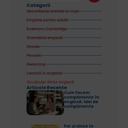
Categorii
dezvoltarea atentiei la copii
Engleza pentru adulţi
Examene Cambridge
Gramatică engleză
Scoala
Povesti
Parenting
Lectură în engleză
Vocabular limba engleză
Articole Recente
Cum facem
complimente în
engleză. Idei de
complimente
For și since în