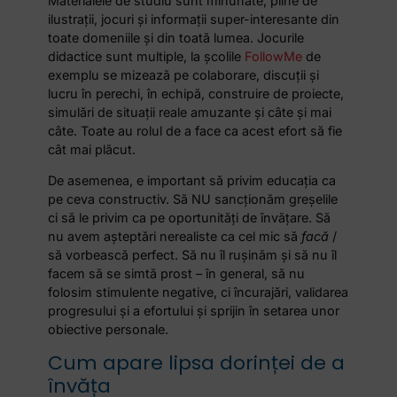
Materialele de studiu sunt minunate, pline de
ilustrații, jocuri și informații super-interesante din
toate domeniile și din toată lumea. Jocurile
didactice sunt multiple, la școlile
FollowMe
de
exemplu se mizează pe colaborare, discuții și
lucru în perechi, în echipă, construire de proiecte,
simulări de situații reale amuzante și câte și mai
câte. Toate au rolul de a face ca acest efort să fie
cât mai plăcut.
De asemenea, e important să privim educația ca
pe ceva constructiv. Să NU sancționăm greșelile
ci să le privim ca pe oportunități de învățare. Să
nu avem așteptări nerealiste ca cel mic să
facă
/
să vorbească perfect. Să nu îl rușinăm și să nu îl
facem să se simtă prost – în general, să nu
folosim stimulente negative, ci încurajări, validarea
progresului și a efortului și sprijin în setarea unor
obiective personale.
Cum apare lipsa dorinței de a
învăța