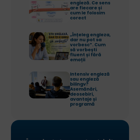
engleză. Ce sens
are fiecare și
cum le folosim
corect
„Înțeleg engleza,
dar nu pot sa
vorbesc”. Cum
să vorbești
fluent și fără
emoții
Intensiv engleză
sau engleză
bilingv?
Asemănări,
deosebiri,
avantaje și
programă