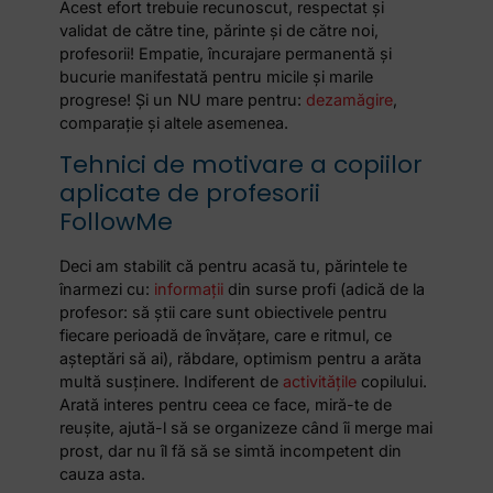
Acest efort trebuie recunoscut, respectat și
validat de către tine, părinte și de către noi,
profesorii! Empatie, încurajare permanentă și
bucurie manifestată pentru micile și marile
progrese! Și un NU mare pentru:
dezamăgire
,
comparație și altele asemenea.
Tehnici de motivare a copiilor
aplicate de profesorii
FollowMe
Deci am stabilit că pentru acasă tu, părintele te
înarmezi cu:
informații
din surse profi (adică de la
profesor: să știi care sunt obiectivele pentru
fiecare perioadă de învățare, care e ritmul, ce
așteptări să ai), răbdare, optimism pentru a arăta
multă susținere. Indiferent de
activitățile
copilului.
Arată interes pentru ceea ce face, miră-te de
reușite, ajută-l să se organizeze când îi merge mai
prost, dar nu îl fă să se simtă incompetent din
cauza asta.