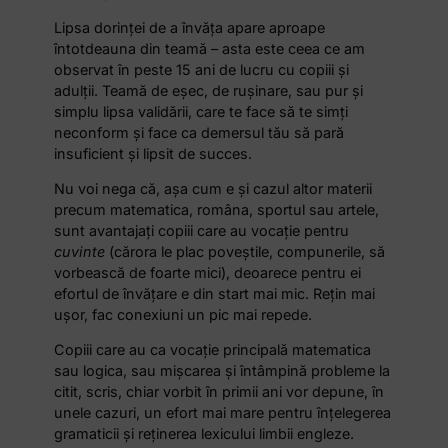
Lipsa dorinței de a învăța apare aproape
întotdeauna din teamă – asta este ceea ce am
observat în peste 15 ani de lucru cu copiii și
adulții. Teamă de eșec, de rușinare, sau pur și
simplu lipsa validării, care te face să te simți
neconform și face ca demersul tău să pară
insuficient și lipsit de succes.
Nu voi nega că, așa cum e și cazul altor materii
precum matematica, româna, sportul sau artele,
sunt avantajați copiii care au vocație pentru
cuvinte
(cărora le plac poveștile, compunerile, să
vorbească de foarte mici), deoarece pentru ei
efortul de învățare e din start mai mic. Rețin mai
ușor, fac conexiuni un pic mai repede.
Copiii care au ca vocație principală matematica
sau logica, sau mișcarea și întâmpină probleme la
citit, scris, chiar vorbit în primii ani vor depune, în
unele cazuri, un efort mai mare pentru înțelegerea
gramaticii și reținerea lexicului limbii engleze.