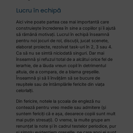
Lucru în echipă
Aici vine poate partea cea mai importantă care
construiește încrederea în sine a copiilor și îi ajută
să rămână motivați. Lucrul în echipă înseamnă
pentru noi jocuri de rol, discuții, jucat scenete,
elaborat proiecte, rezolvat task-uri în 2, 3 sau 4.
Ca să nu se simtă niciodată singuri. Dar mai
înseamnă și refuzul total de a alcătui orice fel de
ierarhie, de a lăuda vreun copil în detrimentul
altuia, de a compara, de a blama greșelile.
Înseamnă și să îi învățăm să se bucure de
reușitele sau de întâmplările fericite din viața
celorlalți.
Din fericire, notele la școala de engleză nu
contează pentru vreo medie sau admitere (și
suntem fericiți că e așa, deoarece copiii sunt mult
mai puțin stresați). O vreme, la multe grupe am
renunțat la note și în cadrul testelor periodice, pur
și simplu evidențiem greșelile, pe care apoi ei sunt