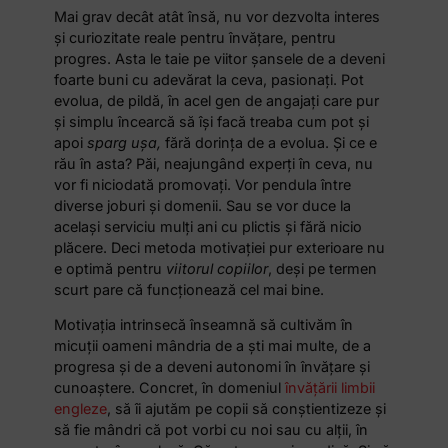
Mai grav decât atât însă, nu vor dezvolta interes
și curiozitate reale pentru învățare, pentru
progres. Asta le taie pe viitor șansele de a deveni
foarte buni cu adevărat la ceva, pasionați. Pot
evolua, de pildă, în acel gen de angajați care pur
și simplu încearcă să își facă treaba cum pot și
apoi
sparg ușa,
fără dorința de a evolua. Și ce e
rău în asta? Păi, neajungând experți în ceva, nu
vor fi niciodată promovați. Vor pendula între
diverse joburi și domenii. Sau se vor duce la
același serviciu mulți ani cu plictis și fără nicio
plăcere. Deci metoda motivației pur exterioare nu
e optimă pentru
viitorul copiilor
, deși pe termen
scurt pare că funcționează cel mai bine.
Motivația intrinsecă înseamnă să cultivăm în
micuții oameni mândria de a ști mai multe, de a
progresa și de a deveni autonomi în învățare și
cunoaștere. Concret, în domeniul
învățării limbii
engleze
, să îi ajutăm pe copii să conștientizeze și
să fie mândri că pot vorbi cu noi sau cu alții, în