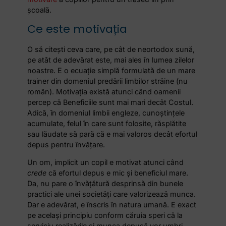
școală.
Ce este motivația
O să citești ceva care, pe cât de neortodox sună,
pe atât de adevărat este, mai ales în lumea zilelor
noastre. E o ecuație simplă formulată de un mare
trainer din domeniul predării limbilor străine (nu
român). Motivația există atunci când oamenii
percep că Beneficiile sunt mai mari decât Costul.
Adică, în domeniul limbii engleze, cunoștințele
acumulate, felul în care sunt folosite, răsplătite
sau lăudate să pară că e mai valoros decât efortul
depus pentru învățare.
Un om, implicit un copil e motivat atunci când
crede
că efortul depus e mic și beneficiul mare.
Da, nu pare o învățătură desprinsă din bunele
practici ale unei societăți care valorizează munca.
Dar e adevărat, e înscris în natura umană. E exact
pe același principiu conform căruia speri că la
serviciu realizările și munca depusă vor umbri