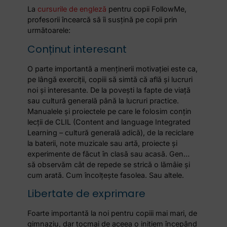
La
cursurile de engleză
pentru copii FollowMe,
profesorii încearcă să îi susțină pe copii prin
următoarele:
Conținut interesant
O parte importantă a menținerii motivației este ca,
pe lângă exerciții, copiii să simtă că află și lucruri
noi și interesante. De la povești la fapte de viață
sau cultură generală până la lucruri practice.
Manualele și proiectele pe care le folosim conțin
lecții de CLIL (Content and language Integrated
Learning – cultură generală adică), de la reciclare
la baterii, note muzicale sau artă, proiecte și
experimente de făcut în clasă sau acasă. Gen…
să observăm cât de repede se strică o lămâie și
cum arată. Cum încolțește fasolea. Sau altele.
Libertate de exprimare
Foarte importantă la noi pentru copiii mai mari, de
gimnaziu, dar tocmai de aceea o inițiem începând