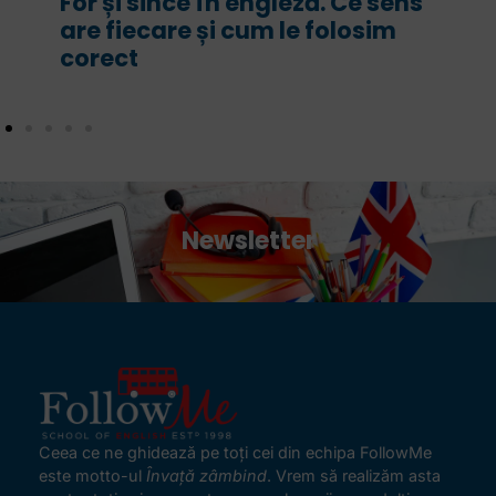
For și since în engleză. Ce sens
are fiecare și cum le folosim
corect
Newsletter
Ceea ce ne ghidează pe toţi cei din echipa FollowMe
este motto-ul
Învaţă zâmbind
. Vrem să realizăm asta