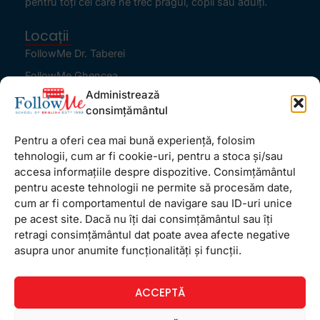
pentru toţi cei care ne trec pragul, copii sau adulţi.
Locații
FollowMe Dr. Taberei
FollowMe Ghencea
Administrează
FollowMe Titan
consimțământul
FollowMe Vitan
Pentru a oferi cea mai bună experiență, folosim
Informații Utile
tehnologii, cum ar fi cookie-uri, pentru a stoca și/sau
Regulament FollowMe
accesa informațiile despre dispozitive. Consimțământul
Structură an școlar
pentru aceste tehnologii ne permite să procesăm date,
cum ar fi comportamentul de navigare sau ID-uri unice
Contact
pe acest site. Dacă nu îți dai consimțământul sau îți
Testimoniale
retragi consimțământul dat poate avea afecte negative
GDPR
asupra unor anumite funcționalități și funcții.
Politica de confidențialitate
ACCEPTĂ
Politica de Cookie
Termeni și condiții