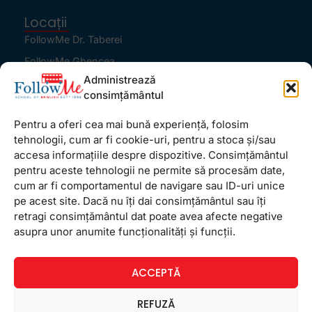
Locații
FollowMe Dr. Taberei
FollowMe Ghencea
Administrează
FollowMe Titan
consimțământul
FollowMe Vitan
Pentru a oferi cea mai bună experiență, folosim
Informații Utile
tehnologii, cum ar fi cookie-uri, pentru a stoca și/sau
Regulament FollowMe
accesa informațiile despre dispozitive. Consimțământul
Structură an școlar
pentru aceste tehnologii ne permite să procesăm date,
cum ar fi comportamentul de navigare sau ID-uri unice
Contact
pe acest site. Dacă nu îți dai consimțământul sau îți
Testimoniale
retragi consimțământul dat poate avea afecte negative
GDPR
asupra unor anumite funcționalități și funcții.
Politica de confidențialitate
ACCEPTĂ
Politica de Cookie
Termeni și condiții
REFUZĂ