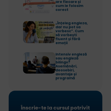
are fiecare și
cum le folosim
corect
„Înțeleg engleza,
dar nu pot sa
vorbesc”. Cum
să vorbești
fluent și fără
emoții
Intensiv engleză
sau engleză
bilingv?
Asemănări,
deosebiri,
avantaje și
programă
Înscrie-te la cursul potrivit