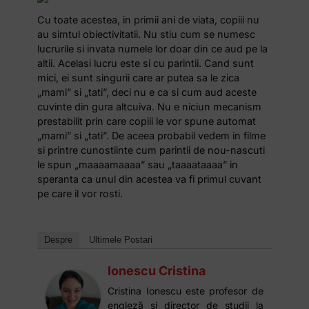
Cu toate acestea, in primii ani de viata, copiii nu
au simtul obiectivitatii. Nu stiu cum se numesc
lucrurile si invata numele lor doar din ce aud pe la
altii. Acelasi lucru este si cu parintii. Cand sunt
mici, ei sunt singurii care ar putea sa le zica
„mami” si „tati”, deci nu e ca si cum aud aceste
cuvinte din gura altcuiva. Nu e niciun mecanism
prestabilit prin care copiii le vor spune automat
„mami” si „tati”. De aceea probabil vedem in filme
si printre cunostiinte cum parintii de nou-nascuti
le spun „maaaamaaaa” sau „taaaataaaa” in
speranta ca unul din acestea va fi primul cuvant
pe care il vor rosti.
Despre
Ultimele Postari
Ionescu Cristina
Cristina Ionescu este profesor de
engleză și director de studii la