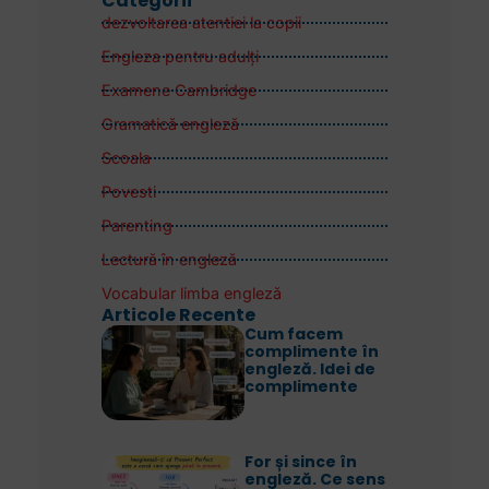
Categorii
dezvoltarea atentiei la copii
Engleza pentru adulţi
Examene Cambridge
Gramatică engleză
Scoala
Povesti
Parenting
Lectură în engleză
Vocabular limba engleză
Articole Recente
Cum facem
complimente în
engleză. Idei de
complimente
For și since în
engleză. Ce sens