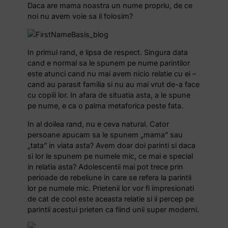
Daca are mama noastra un nume propriu, de ce
noi nu avem voie sa il folosim?
In primul rand, e lipsa de respect. Singura data
cand e normal sa le spunem pe nume parintilor
este atunci cand nu mai avem nicio relatie cu ei –
cand au parasit familia si nu au mai vrut de-a face
cu copiii lor. In afara de situatia asta, a le spune
pe nume, e ca o palma metaforica peste fata.
In al doilea rand, nu e ceva natural. Cator
persoane apucam sa le spunem „mama” sau
„tata” in viata asta? Avem doar doi parinti si daca
si lor le spunem pe numele mic, ce mai e special
in relatia asta? Adolescentii mai pot trece prin
perioade de rebeliune in care se refera la parintii
lor pe numele mic. Prietenii lor vor fi impresionati
de cat de cool este aceasta relatie si ii percep pe
parintii acestui prieten ca fiind unii super moderni.