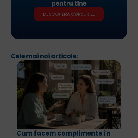
pentru tine
DESCOPERĂ CURSURILE
Cele mai noi articole:
Cum facem complimente în
F