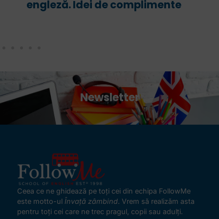
engleză. Idei de complimente
a
c
Newsletter
Ceea ce ne ghidează pe toţi cei din echipa FollowMe
este motto-ul
Învaţă zâmbind
. Vrem să realizăm asta
pentru toţi cei care ne trec pragul, copii sau adulţi.