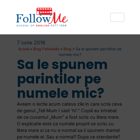
7 iunie 2016
Acasă
»
Blog FollowMe
»
Blog
»
Sa le spunem parintilor pe
numele mic?
Sa le spunem
parintilor pe
numele mic?
Aveam o lectie acum cateva zile in care scria ceva
de genul „Tell Mum I said ‘hi’.” Copiii au intrebat
de ce cuvantul „Mum” a fost scris cu litera mare.
O explicatie este ca numele proprii se scriu cu
litera mare si ca nu e normal sa ii spunem mamei
pe numele ei. Sau e normal? Dupa ce standarde?