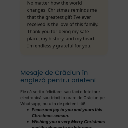
No matter how the world
changes, Christmas reminds me
that the greatest gift I’ve ever
received is the love of this family.
Thank you for being my safe
place, my history, and my heart.
I’m endlessly grateful for you.
Mesaje de Crăciun în
engleză pentru prieteni
Fie că scrii o felicitare, sau faci o felicitare
electronică sau trimiți o urare de Crăciun pe
Whatsapp, nu uita de prietenii tăi!
Peace and joy to you and yours this
Christmas season.
Wishing you a very Merry Christmas
and the chance to do lots more