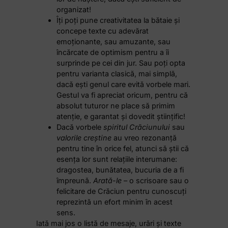
organizat!
Îți poți pune creativitatea la bătaie și
concepe texte cu adevărat
emoționante, sau amuzante, sau
încărcate de optimism pentru a îi
surprinde pe cei din jur. Sau poți opta
pentru varianta clasică, mai simplă,
dacă ești genul care evită vorbele mari.
Gestul va fi apreciat oricum, pentru că
absolut tuturor ne place să primim
atenție, e garantat și dovedit științific!
Dacă vorbele
spiritul Crăciunului
sau
valorile creștine
au vreo rezonanță
pentru tine în orice fel, atunci să știi că
esența lor sunt relațiile interumane:
dragostea, bunătatea, bucuria de a fi
împreună.
Arată-le
– o scrisoare sau o
felicitare de Crăciun pentru cunoscuți
reprezintă un efort minim în acest
sens.
Iată mai jos o listă de mesaje, urări și texte