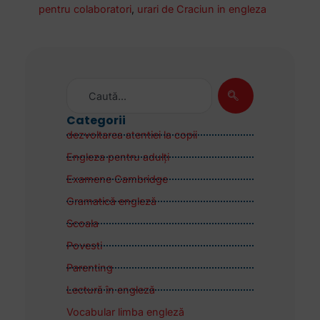
pentru colaboratori
,
urari de Craciun in engleza
Categorii
dezvoltarea atentiei la copii
Engleza pentru adulţi
Examene Cambridge
Gramatică engleză
Scoala
Povesti
Parenting
Lectură în engleză
Vocabular limba engleză