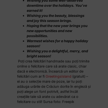
Wishing you some well-deserved
downtime over the holidays. You’ve
earned it!
Wishing you the beauty, blessings
and joy this season brings.
Hoping that the new year brings you
new opportunities and new
possibilities.
Warmest wishes for a happy holiday
season!
Wishing you a delightful, merry, and
bright season!
Poți crea felicitări handmade sau poți trimite
online o felicitare care să arate clasic, chiar
dacă e electronică. Încearcă un editor de
felicitări cum ar fi
GreetingsIsland
(gratuit) –
ei au o selecție mare de poze, iar tu poți
adăuga urările de Crăciun dorite în engleză și
poți alege un font potrivit, astfel încât
creațiile tale să arate cu adevărat ca o
felicitare cu stil!
Sursa foto: Freepik