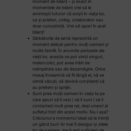
moment de bilanț – și exact în
momentele de bilanț vrei să le
amintești tuturor că exiști în viața lor,
ca și prieten, coleg, colaborator sau
doar cunoștință. Vrei
să apari
în acel
bilanț!
Sărbătorile de iarnă reprezintă un
moment delicat pentru mulți oameni și
multe familii. În anumite perioade ale
vieții lor, aceștia se pot simți singuri,
melancolici, pot avea trăiri de
neîmplinire sau de dezamăgire. Orice
mesaj înseamnă să fii lângă ei, să se
simtă văzuți, să devină conștienți că
au prieteni și sprijin.
Sunt prea mulți oameni în viața ta pe
care apuci să îi vezi / să îi suni / să îi
contactezi mult prea rar, deși uneori ai
sufletul trist din acest motiv. Nu-i așa?
Crăciunul e momentul ideal să le trimiți
un gând bun! Ar mai fi desigur și zilele
lor de naștere, dacă ești suficient de