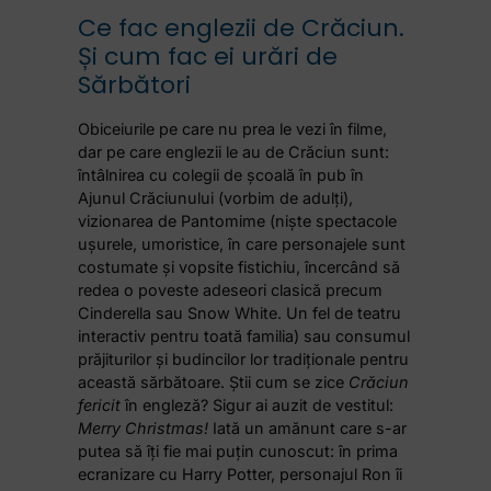
Ce fac englezii de Crăciun.
Și cum fac ei urări de
Sărbători
Obiceiurile pe care nu prea le vezi în filme,
dar pe care englezii le au de Crăciun sunt:
întâlnirea cu colegii de școală în pub în
Ajunul Crăciunului (vorbim de adulți),
vizionarea de Pantomime (niște spectacole
ușurele, umoristice, în care personajele sunt
costumate și vopsite fistichiu, încercând să
redea o poveste adeseori clasică precum
Cinderella sau Snow White. Un fel de teatru
interactiv pentru toată familia) sau consumul
prăjiturilor și budincilor lor tradiționale pentru
această sărbătoare.
Știi cum se zice
Crăciun
fericit
în engleză? Sigur ai auzit de vestitul:
Merry Christmas!
Iată un amănunt care s-ar
putea să îți fie mai puțin cunoscut: în prima
ecranizare cu Harry Potter, personajul Ron îi