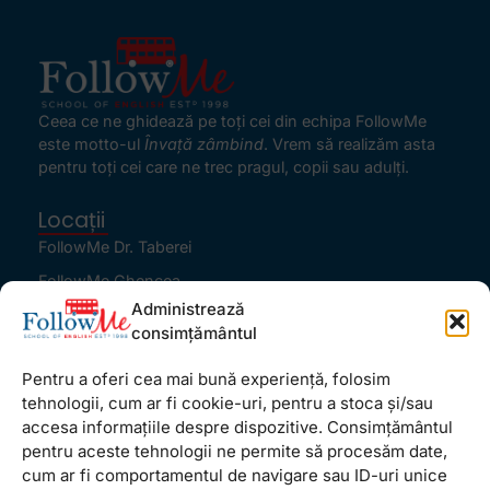
Ceea ce ne ghidează pe toţi cei din echipa FollowMe
este motto-ul
Învaţă zâmbind
. Vrem să realizăm asta
pentru toţi cei care ne trec pragul, copii sau adulţi.
Locații
FollowMe Dr. Taberei
FollowMe Ghencea
Administrează
FollowMe Titan
consimțământul
FollowMe Vitan
Pentru a oferi cea mai bună experiență, folosim
Informații Utile
tehnologii, cum ar fi cookie-uri, pentru a stoca și/sau
Regulament FollowMe
accesa informațiile despre dispozitive. Consimțământul
Structură an școlar
pentru aceste tehnologii ne permite să procesăm date,
cum ar fi comportamentul de navigare sau ID-uri unice
Contact