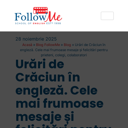
28 noiembrie 2025
Acasă
»
Blog FollowMe
»
Blog
»
Urări de Crăciun în
engleză. Cele mai frumoase mesaje și felicitări pentru
prieteni, colegi, colaboratori
Urări de
Crăciun în
engleză. Cele
mai frumoase
mesaje și