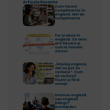
Articole Recente
Cum facem
complimente în
engleză. Idei de
complimente
For și since în
engleză. Ce sens
are fiecare și
cum le folosim
corect
„Înțeleg engleza,
dar nu pot sa
vorbesc”. Cum
să vorbești
fluent și fără
emoții
Intensiv engleză
sau engleză
bilingv?
Asemănări,