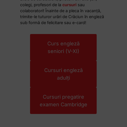
colegi, profesori de la
cursuri
sau
colaboratori! Înainte de a pleca în vacanță,
trimite-le tuturor urări de Crăciun în engleză
sub formă de felicitare sau e-card!
Curs engleză
seniori (V-XI)
Cursuri engleză
adulți
Cursuri pregatire
examen Cambridge