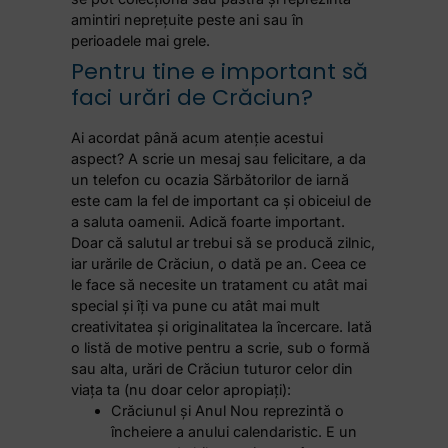
amintiri neprețuite peste ani sau în
perioadele mai grele.
Pentru tine e important să
faci urări de Crăciun?
Ai acordat până acum atenție acestui
aspect? A scrie un mesaj sau felicitare, a da
un telefon cu ocazia Sărbătorilor de iarnă
este cam la fel de important ca și obiceiul de
a saluta oamenii. Adică foarte important.
Doar că salutul ar trebui să se producă zilnic,
iar urările de Crăciun, o dată pe an. Ceea ce
le face să necesite un tratament cu atât mai
special și îți va pune cu atât mai mult
creativitatea și originalitatea la încercare. Iată
o listă de motive pentru a scrie, sub o formă
sau alta, urări de Crăciun tuturor celor din
viața ta (nu doar celor apropiați):
Crăciunul și Anul Nou reprezintă o
încheiere a anului calendaristic. E un