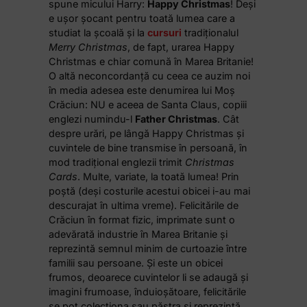
spune micului Harry:
Happy Christmas
! Deși
e ușor șocant pentru toată lumea care a
studiat la școală și la
cursuri
tradiționalul
Merry Christmas
, de fapt, urarea Happy
Christmas e chiar comună în Marea Britanie!
O altă neconcordanță cu ceea ce auzim noi
în media adesea este denumirea lui Moș
Crăciun: NU e aceea de Santa Claus, copiii
englezi numindu-l
Father Christmas
.
Cât
despre urări, pe lângă Happy Christmas și
cuvintele de bine transmise în persoană, în
mod tradițional englezii trimit
Christmas
Cards
. Multe, variate, la toată lumea! Prin
poștă (deși costurile acestui obicei i-au mai
descurajat în ultima vreme). Felicitările de
Crăciun în format fizic, imprimate sunt o
adevărată industrie în Marea Britanie și
reprezintă semnul minim de curtoazie între
familii sau persoane. Și este un obicei
frumos, deoarece cuvintelor li se adaugă și
imagini frumoase, înduioșătoare, felicitările
se pot colecționa sau păstra și reprezintă