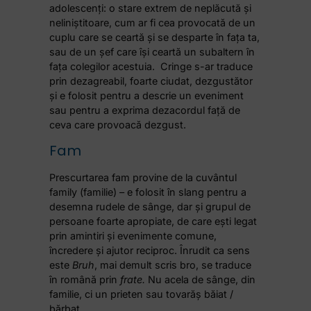
adolescenți: o stare extrem de neplăcută și
neliniștitoare, cum ar fi cea provocată de un
cuplu care se ceartă și se desparte în fața ta,
sau de un șef care își ceartă un subaltern în
fața colegilor acestuia. Cringe s-ar traduce
prin dezagreabil, foarte ciudat, dezgustător
și e folosit pentru a descrie un eveniment
sau pentru a exprima dezacordul față de
ceva care provoacă dezgust.
Fam
Prescurtarea fam provine de la cuvântul
family (familie) – e folosit în slang pentru a
desemna rudele de sânge, dar și grupul de
persoane foarte apropiate, de care ești legat
prin amintiri și evenimente comune,
încredere și ajutor reciproc. Înrudit ca sens
este
Bruh
, mai demult scris bro, se traduce
în română prin
frate.
Nu acela de sânge, din
familie, ci un prieten sau tovarăș băiat /
bărbat.