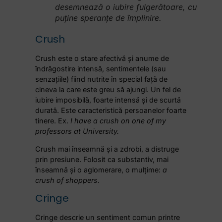
desemnează o iubire fulgerătoare, cu
puține speranțe de împlinire.
Crush
Crush este o stare afectivă și anume de
îndrăgostire intensă, sentimentele (sau
senzațiile) fiind nutrite în special față de
cineva la care este greu să ajungi. Un fel de
iubire imposibilă, foarte intensă și de scurtă
durată. Este caracteristică persoanelor foarte
tinere. Ex.
I have a crush on one of my
professors at University.
Crush mai înseamnă și a zdrobi, a distruge
prin presiune. Folosit ca substantiv, mai
înseamnă și o aglomerare, o mulțime:
a
crush of shoppers
.
Cringe
Cringe descrie un sentiment comun printre