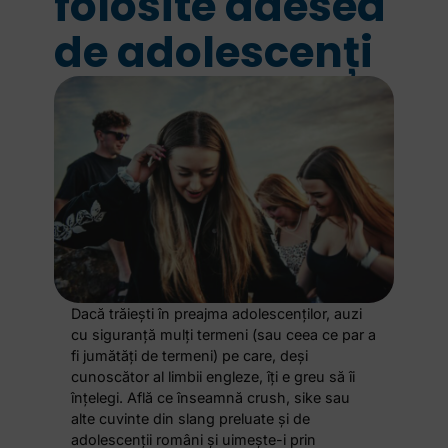
folosite adesea
de adolescenți
Dacă trăiești în preajma adolescenților, auzi
cu siguranță mulți termeni (sau ceea ce par a
fi jumătăți de termeni) pe care, deși
cunoscător al limbii engleze, îți e greu să îi
înțelegi. Află ce înseamnă crush, sike sau
alte cuvinte din slang preluate și de
adolescenții români și uimește-i prin