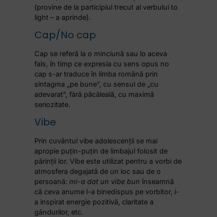
(provine de la participiul trecut al verbului to
light – a aprinde).
Cap/No cap
Cap se referă la o minciună sau lo aceva
fals, în timp ce expresia cu sens opus no
cap s-ar traduce în limba română prin
sintagma „pe bune”, cu sensul de „cu
adevarat”, fără păcăleală, cu maximă
seriozitate.
Vibe
Prin cuvântul vibe adolescenții se mai
apropie puțin-puțin de limbajul folosit de
părinții lor. Vibe este utilizat pentru a vorbi de
atmosfera degajată de un loc sau de o
persoană:
mi-a dat un vibe bun
înseamnă
că ceva anume l-a binedispus pe vorbitor, i-
a inspirat energie pozitivă, claritate a
gândurilor, etc.