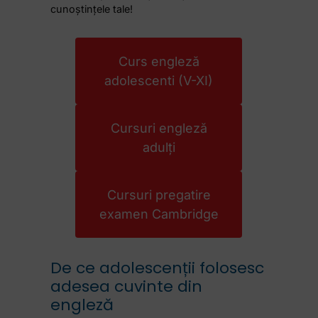
cunoștințele tale!
Curs engleză
adolescenti (V-XI)
Cursuri engleză
adulți
Cursuri pregatire
examen Cambridge
De ce adolescenții folosesc
adesea cuvinte din
engleză