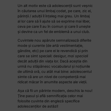
Un alt motiv este că adolescenții sunt veșnic
în căutarea unui limbaj codat, pe care, zic ei,
părinții / adulții îl înțeleg mai greu. Un limbaj
al lor care să îi ajute să se exprime mai liber,
ceva pe care îl au în comun și care îi unește
și devine ca un fel de emblemă a unui club.
Cuvintele nou apărute semnalizează diferite
mode și curente (de artă vestimentație,
gândire, etc) pe care ei le revendică și prin
care se simt speciali: desigur,
mai speciali
decât adulții din viața lor. Dacă aceștia din
urmă nu stăpânesc vocabularul și noțiunile
de ultimă oră, cu atât mai bine: adolescentul
simte că are un nivel de competență mai
ridicat măcar în anumite aspecte ale vieții.
Așa că fii un părinte modern, deschis la nou!
Ține pasul și află semnificația celor mai
folosite cuvinte din engleză specifice
adolescenților de astăzi!