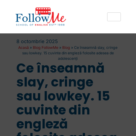
8 octombrie 2025
Acasă
»
Blog FollowMe
»
Blog
»
Ce înseamnă slay, cringe
sau lowkey. 15 cuvinte din engleză folosite adesea de
adolescenți
Ce înseamnă
slay, cringe
sau lowkey. 15
cuvinte din
engleză