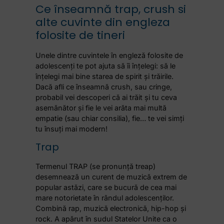
Ce înseamnă trap, crush si
alte cuvinte din engleza
folosite de tineri
Unele dintre cuvintele în engleză folosite de
adolescenți te pot ajuta să îi înțelegi: să le
înțelegi mai bine starea de spirit și trăirile.
Dacă afli ce înseamnă crush, sau cringe,
probabil vei descoperi că ai trăit și tu ceva
asemănător și fie le vei arăta mai multă
empatie (sau chiar consilia), fie… te vei simți
tu însuți mai modern!
Trap
Termenul TRAP (se pronunță treap)
desemnează un curent de muzică extrem de
popular astăzi, care se bucură de cea mai
mare notorietate în rândul adolescenților.
Combină rap, muzică electronică, hip-hop și
rock. A apărut în sudul Statelor Unite ca o