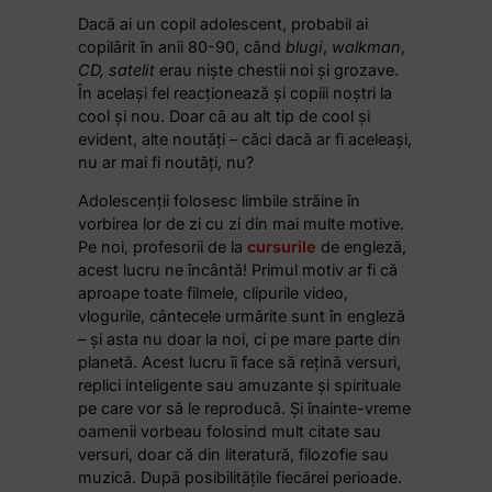
Dacă ai un copil adolescent, probabil ai
copilărit în anii 80-90, când
blugi
,
walkman
,
CD, satelit
erau niște chestii noi și grozave.
În același fel reacționează și copiii noștri la
cool și nou. Doar că au alt tip de cool și
evident, alte noutăți – căci dacă ar fi aceleași,
nu ar mai fi noutăți, nu?
Adolescenții folosesc limbile străine în
vorbirea lor de zi cu zi din mai multe motive.
Pe noi, profesorii de la
cursurile
de engleză,
acest lucru ne încântă! Primul motiv ar fi că
aproape toate filmele, clipurile video,
vlogurile, cântecele urmărite sunt în engleză
– și asta nu doar la noi, ci pe mare parte din
planetă. Acest lucru îi face să rețină versuri,
replici inteligente sau amuzante și spirituale
pe care vor să le reproducă. Și înainte-vreme
oamenii vorbeau folosind mult citate sau
versuri, doar că din literatură, filozofie sau
muzică. După posibilitățile fiecărei perioade.