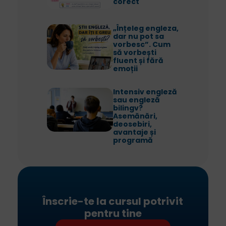
corect
„Înțeleg engleza,
dar nu pot sa
vorbesc”. Cum
să vorbești
fluent și fără
emoții
Intensiv engleză
sau engleză
bilingv?
Asemănări,
deosebiri,
avantaje și
programă
Înscrie-te la cursul potrivit
pentru tine