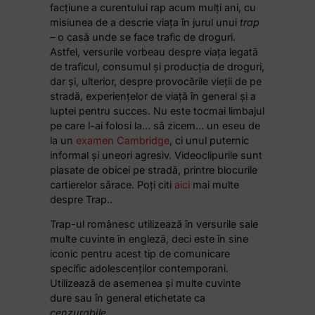
facțiune a curentului rap acum mulți ani,
cu
misiunea de a descrie viața în jurul unui
trap
– o casă unde se face trafic de droguri.
Astfel, versurile vorbeau despre viața legată
de traficul, consumul și producția de droguri,
dar și, ulterior, despre provocările vieții de pe
stradă, experiențelor de viață în general și a
luptei pentru succes. Nu este tocmai limbajul
pe care l-ai folosi la… să zicem… un eseu de
la un
examen Cambridge
, ci unul puternic
informal și uneori agresiv. Videoclipurile sunt
plasate de obicei pe stradă, printre blocurile
cartierelor sărace. Poți citi
aici
mai multe
despre Trap..
Trap-ul românesc utilizează în versurile sale
multe cuvinte în engleză, deci este în sine
iconic pentru acest tip de comunicare
specific adolescenților contemporani.
Utilizează de asemenea și multe cuvinte
dure sau în general etichetate ca
cenzurabile
.