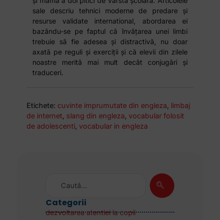
și mama a doi pitici de vârstă școlară. Articolele
sale descriu tehnici moderne de predare și
resurse validate international, abordarea ei
bazându-se pe faptul că învățarea unei limbi
trebuie să fie adesea și distractivă, nu doar
axată pe reguli și exerciții și că elevii din zilele
noastre merită mai mult decât conjugări și
traduceri.
Etichete:
cuvinte imprumutate din engleza
,
limbaj
de internet
,
slang din engleza
,
vocabular folosit
de adolescenti
,
vocabular in engleza
Categorii
dezvoltarea atentiei la copii