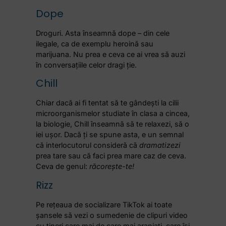
Dope
Droguri. Asta înseamnă dope – din cele
ilegale, ca de exemplu heroină sau
marijuana. Nu prea e ceva ce ai vrea să auzi
în conversațiile celor dragi ție.
Chill
Chiar dacă ai fi tentat să te gândești la cilii
microorganismelor studiate în clasa a cincea,
la biologie, Chill înseamnă să te relaxezi, să o
iei ușor. Dacă ți se spune asta, e un semnal
că interlocutorul consideră că
dramatizezi
prea tare sau că faci prea mare caz de ceva.
Ceva de genul:
răcorește-te!
Rizz
Pe rețeaua de socializare TikTok ai toate
șansele să vezi o sumedenie de clipuri video
cu tineri care mai de care mai aranjați, care își