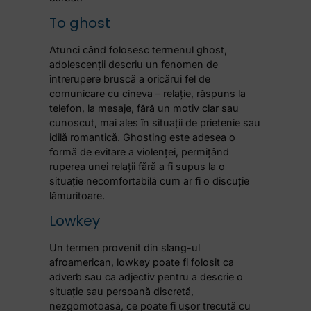
To ghost
Atunci când folosesc termenul ghost,
adolescenții descriu un fenomen de
întrerupere bruscă a oricărui fel de
comunicare cu cineva – relație, răspuns la
telefon, la mesaje, fără un motiv clar sau
cunoscut, mai ales în situații de prietenie sau
idilă romantică. Ghosting este adesea o
formă de evitare a violenței, permițând
ruperea unei relații fără a fi supus la o
situație necomfortabilă cum ar fi o discuție
lămuritoare.
Lowkey
Un termen provenit din slang-ul
afroamerican, lowkey poate fi folosit ca
adverb sau ca adjectiv pentru a descrie o
situație sau persoană discretă,
nezgomotoasă, ce poate fi ușor trecută cu