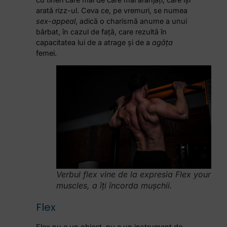
arată rizz-ul. Ceva ce, pe vremuri, se numea
sex-appeal
, adică o charismă anume a unui
bărbat, în cazul de față, care rezultă în
capacitatea lui de a atrage și de a
agăța
femei.
Verbul flex vine de la expresia Flex your
muscles, a îți încorda mușchii.
Flex
Flex nu e un obiect, nu e un instrument de