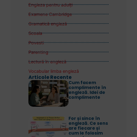
Engleza pentru adulţi
Examene Cambridge
Gramatică engleză
Scoala
Povesti
Parenting
Lectură în engleză
Vocabular limba engleză
Articole Recente
Cum facem
complimente în
engleză. Idei de
complimente
For și since în
engleză. Ce sens
are fiecare și
cum le folosim