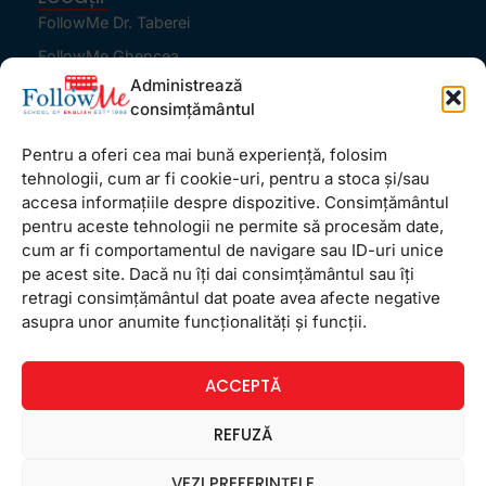
FollowMe Dr. Taberei
FollowMe Ghencea
Administrează
FollowMe Titan
consimțământul
FollowMe Vitan
Pentru a oferi cea mai bună experiență, folosim
Informații Utile
tehnologii, cum ar fi cookie-uri, pentru a stoca și/sau
Regulament FollowMe
accesa informațiile despre dispozitive. Consimțământul
Structură an școlar
pentru aceste tehnologii ne permite să procesăm date,
cum ar fi comportamentul de navigare sau ID-uri unice
Contact
pe acest site. Dacă nu îți dai consimțământul sau îți
Testimoniale
retragi consimțământul dat poate avea afecte negative
GDPR
asupra unor anumite funcționalități și funcții.
Politica de confidențialitate
ACCEPTĂ
Politica de Cookie
Termeni și condiții
REFUZĂ
VEZI PREFERINȚELE