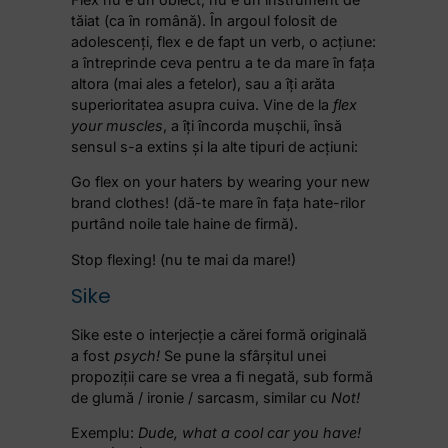
tăiat (ca în română). În argoul folosit de
adolescenți, flex e de fapt un verb, o acțiune:
a întreprinde ceva pentru a te da mare în fața
altora (mai ales a fetelor), sau a îți arăta
superioritatea asupra cuiva. Vine de la
flex
your muscles
, a îți încorda mușchii, însă
sensul s-a extins și la alte tipuri de acțiuni:
Go flex on your haters by wearing your new
brand clothes! (dă-te mare în fața hate-rilor
purtând noile tale haine de firmă).
Stop flexing! (nu te mai da mare!)
Sike
Sike este o interjecție a cărei formă originală
a fost
psych!
Se pune la sfârșitul unei
propoziții care se vrea a fi negată, sub formă
de glumă / ironie / sarcasm, similar cu
Not!
Exemplu:
Dude, what a cool car you have!