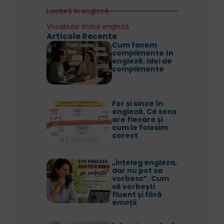
Lectură în engleză
Vocabular limba engleză
Articole Recente
Cum facem
complimente în
engleză. Idei de
complimente
For și since în
engleză. Ce sens
are fiecare și
cum le folosim
corect
„Înțeleg engleza,
dar nu pot sa
vorbesc”. Cum
să vorbești
fluent și fără
emoții