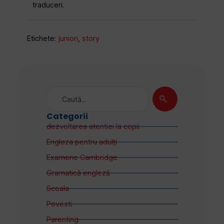
traduceri.
Etichete:
juniori
,
story
Categorii
dezvoltarea atentiei la copii
Engleza pentru adulţi
Examene Cambridge
Gramatică engleză
Scoala
Povesti
Parenting