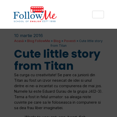
10 martie 2016
Acasă
»
Blog FollowMe
»
Blog
»
Povesti
»
Cute little story
from Titan
Cute little story
from Titan
Sa curga cu creativitate! Se pare ca juniorii din
Titan au fost un izvor nesecat de idei si unul
dintre ei ne-a incantat cu compunerea de mai jos.
Numele lui este Eduard Gurau de la grupa J4(2-3).
Tema a fost in felul urmator: sa aleaga niste
cuvinte pe care sa le foloseasca in compunere si
sa dea frau liber imaginatiei.