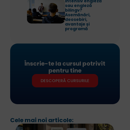
Intensiv engleză
sau engleză
bilingv?
Asemănări,
deosebiri,
avantaje și
programă
Înscrie-te la cursul potrivit
pentru tine
DESCOPERĂ CURSURILE
Cele mai noi articole: