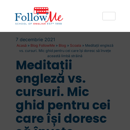
7 decembrie 2021
Acasă
»
Blog FollowMe
»
Blog
»
Scoala
»
Meditații engleză
vs. cursuri. Mic ghid pentru cei care își doresc să învețe
această limbă străină
Meditații
engleză vs.
cursuri. Mic
ghid pentru cei
care își doresc