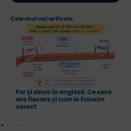
Cele mai noi articole:
For și since în engleză. Ce sens
are fiecare și cum le folosim
corect