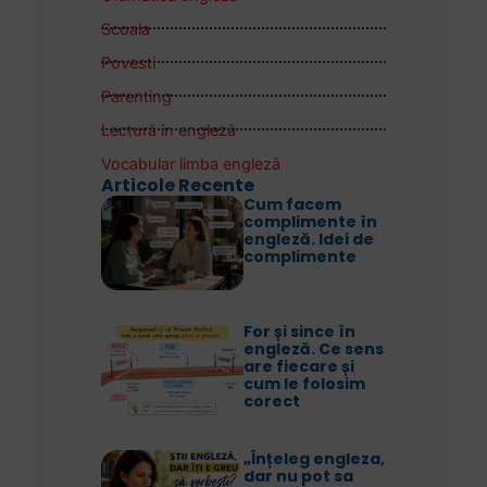
Scoala
Povesti
Parenting
Lectură în engleză
Vocabular limba engleză
Articole Recente
Cum facem
complimente în
engleză. Idei de
complimente
For și since în
engleză. Ce sens
are fiecare și
cum le folosim
corect
„Înțeleg engleza,
dar nu pot sa