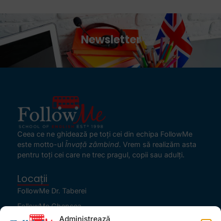
Newsletter
Ceea ce ne ghidează pe toţi cei din echipa FollowMe
este motto-ul
Învaţă zâmbind
. Vrem să realizăm asta
pentru toţi cei care ne trec pragul, copii sau adulţi.
Locații
FollowMe Dr. Taberei
FollowMe Ghencea
Administrează