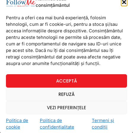
FollowMe Titan
consimțământul
FollowMe Vitan
Pentru a oferi cea mai bună experiență, folosim
Informații Utile
tehnologii, cum ar fi cookie-uri, pentru a stoca și/sau
Regulament FollowMe
accesa informațiile despre dispozitive. Consimțământul
Structură an școlar
pentru aceste tehnologii ne permite să procesăm date,
cum ar fi comportamentul de navigare sau ID-uri unice
Contact
pe acest site. Dacă nu îți dai consimțământul sau îți
Testimoniale
retragi consimțământul dat poate avea afecte negative
GDPR
asupra unor anumite funcționalități și funcții.
Politica de confidențialitate
ACCEPTĂ
Politica de Cookie
Termeni și condiții
REFUZĂ
VEZI PREFERINȚELE
© Copyright 2026 FollowMe: Cursuri engleză București. Site
Politica de
Politica de
Termeni și
realizat de
Emiral
.
cookie
confidențialitate
condiții