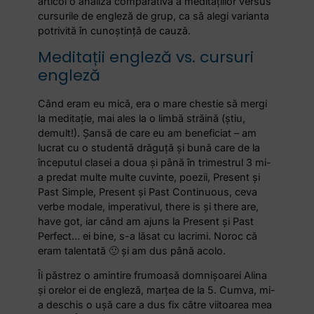
articol o analiză comparativă a meditațiilor versus
cursurile de engleză de grup, ca să alegi varianta
potrivită în cunoștință de cauză.
Meditații engleză vs. cursuri
engleză
Când eram eu mică, era o mare chestie să mergi
la meditație, mai ales la o limbă străină (știu,
demult!). Șansă de care eu am beneficiat – am
lucrat cu o studentă drăguță și bună care de la
începutul clasei a doua și până în trimestrul 3 mi-
a predat multe multe cuvinte, poezii, Present și
Past Simple, Present și Past Continuous, ceva
verbe modale, imperativul, there is și there are,
have got, iar când am ajuns la Present și Past
Perfect… ei bine, s-a lăsat cu lacrimi. Noroc că
eram talentată 🙂 și am dus până acolo.
Îi păstrez o amintire frumoasă domnișoarei Alina
și orelor ei de engleză, marțea de la 5. Cumva, mi-
a deschis o ușă care a dus fix către viitoarea mea