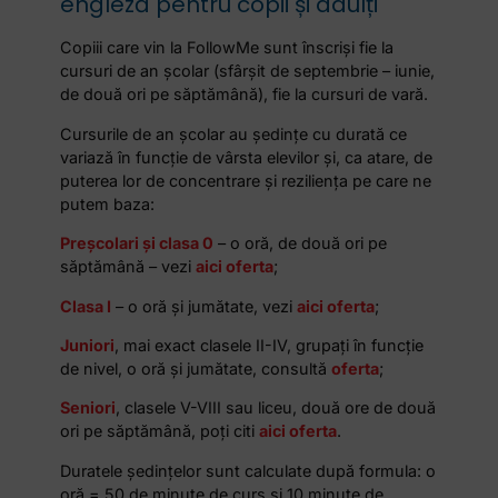
engleză pentru copii și adulți
Copiii care vin la FollowMe sunt înscriși fie la
cursuri de an școlar (sfârșit de septembrie – iunie,
de două ori pe săptămână), fie la cursuri de vară.
Cursurile de an școlar au ședințe cu durată ce
variază în funcție de vârsta elevilor și, ca atare, de
puterea lor de concentrare și reziliența pe care ne
putem baza:
Preșcolari și clasa 0
– o oră, de două ori pe
săptămână – vezi
aici oferta
;
Clasa I
– o oră și jumătate, vezi
aici oferta
;
Juniori
, mai exact clasele II-IV, grupați în funcție
de nivel, o oră și jumătate, consultă
oferta
;
Seniori
, clasele V-VIII sau liceu, două ore de două
ori pe săptămână, poți citi
aici oferta
.
Duratele ședințelor sunt calculate după formula: o
oră = 50 de minute de curs și 10 minute de