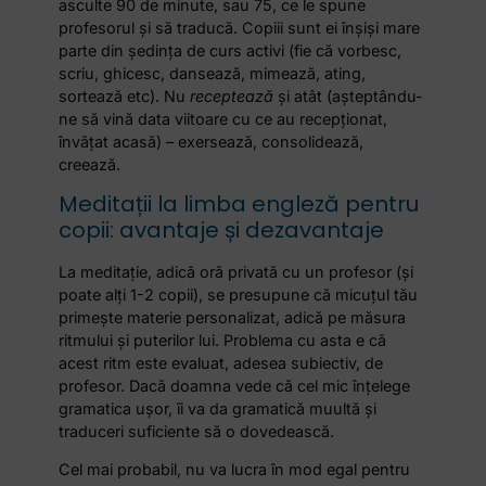
asculte 90 de minute, sau 75, ce le spune
profesorul și să traducă. Copiii sunt ei înșiși mare
parte din ședința de curs activi (fie că vorbesc,
scriu, ghicesc, dansează, mimează, ating,
sortează etc). Nu
receptează
și atât (așteptându-
ne să vină data viitoare cu ce au recepționat,
învățat acasă) – exersează, consolidează,
creează.
Meditații la limba engleză pentru
copii: avantaje și dezavantaje
La meditație, adică oră privată cu un profesor (și
poate alți 1-2 copii), se presupune că micuțul tău
primește materie personalizat, adică pe măsura
ritmului și puterilor lui. Problema cu asta e că
acest ritm este evaluat, adesea subiectiv, de
profesor. Dacă doamna vede că cel mic înțelege
gramatica ușor, îi va da gramatică muultă și
traduceri suficiente să o dovedească.
Cel mai probabil, nu va lucra în mod egal pentru