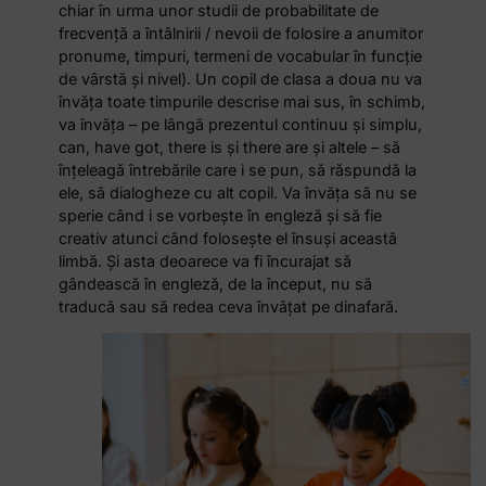
chiar în urma unor studii de probabilitate de
frecvență a întâlnirii / nevoii de folosire a anumitor
pronume, timpuri, termeni de vocabular în funcție
de vârstă și nivel). Un copil de clasa a doua nu va
învăța toate timpurile descrise mai sus, în schimb,
va învăța – pe lângă prezentul continuu și simplu,
can, have got, there is și there are și altele – să
înțeleagă întrebările care i se pun, să răspundă la
ele, să dialogheze cu alt copil. Va învăța să nu se
sperie când i se vorbește în engleză și să fie
creativ atunci când folosește el însuși această
limbă. Și asta deoarece va fi încurajat să
gândească în engleză, de la început, nu să
traducă sau să redea ceva învățat pe dinafară.