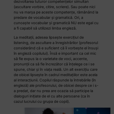
dezvoltarea tuturor competențelor simultan
(ascultare vorbire, citire, scriere). Sau poate nici
nu va marșa pe aceste competențe, rămânând la
predare de vocabular și gramatică. Ori, a
cunoaște vocabular și gramatică NU este egal cu
a fi capabil să utilizezi limba engleză.
La meditații, adesea lipsește exercițiul de
listening, de ascultare a înregistrărilor (profesorul
considerând că e suficient că îi vorbește el însuși
în engleză copilului). Însă e important ca cel mic
să fie expus la o varietate de voci, accente,
pronunții ca să fie încrezător că înțelege ce i se
spune, chiar și în viața reală. Un alt exercițiu care
de obicei lipsește în cadrul meditațiilor este acela
al interacțiunii. Copilul răspunde la întrebările (în
engleză) ale profesorului, de obicei despre ce i s-
a predat, dar nu prea are ocazia să participe la
dialoguri inițiate de el cu alte persoane (ca în
cazul lucrului cu grupa de copii).