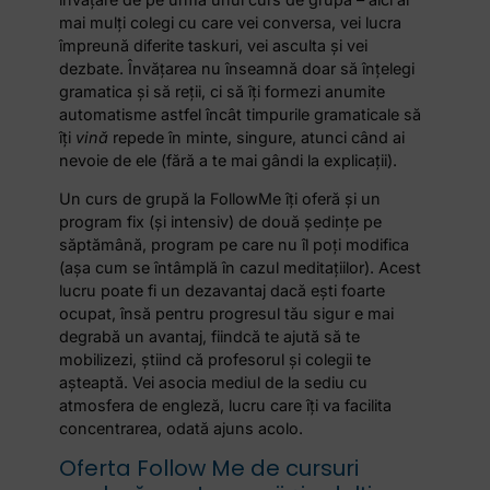
mai mulți colegi cu care vei conversa, vei lucra
împreună diferite taskuri, vei asculta și vei
dezbate. Învățarea nu înseamnă doar să înțelegi
gramatica și să reții, ci să îți formezi anumite
automatisme astfel încât timpurile gramaticale să
îți
vină
repede în minte, singure, atunci când ai
nevoie de ele (fără a te mai gândi la explicații).
Un curs de grupă la FollowMe îți oferă și un
program fix (și intensiv) de două ședințe pe
săptămână, program pe care nu îl poți modifica
(așa cum se întâmplă în cazul meditațiilor). Acest
lucru poate fi un dezavantaj dacă ești foarte
ocupat, însă pentru progresul tău sigur e mai
degrabă un avantaj, fiindcă te ajută să te
mobilizezi, știind că profesorul și colegii te
așteaptă. Vei asocia mediul de la sediu cu
atmosfera de engleză, lucru care îți va facilita
concentrarea, odată ajuns acolo.
Oferta Follow Me de cursuri