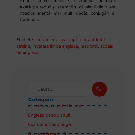
trebuie să fie adesea și distractivă, nu doar
axată pe reguli și exerciții și că elevii din zilele
noastre merită mai mult decât conjugări și
traduceri.
Etichete:
cursuri engleza copii
,
cursuri limbi
straine
,
invatare limba engleza
,
meditatii
,
scoala
de engleza
Categorii
dezvoltarea atentiei la copii
Engleza pentru adulţi
Examene Cambridge
Gramatică engleză