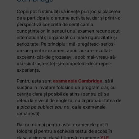
Copiii pot fi stimulați să învețe prin joc și plăcerea
de a participa la o anume activitate, dar și printr-o
perspectivă concretă de certificare a
cunoștințelor, în sensul unui examen recunoscut
internațional și organizat cu mare rigurozitate și
seriozitate. Pe principiul: mă-pregătesc-serios-
un-an-pentru-examen, apoi: iau-un-rezultat-
excelent-cât-de grozaaav!, apoi: mai-vreau-să-
mă-simt-așa-isteț-și-competent-deci-repet-
experiența.
Pentru asta sunt
examenele Cambridge
, să îi
susțină în învățare folosind un program clar, cu
cerințe clare și posibil de atins (pentru că se
referă la nivelul de engleză, nu la probabilitatea de
a
pica pe subiect sau nu
, ca la examenele
românești).
Dar nu numai pentru asta: examenele pot fi
folosite și pentru a echivala testul de acces în
clasa a cincea, clasă bilingvă (examene
YLE