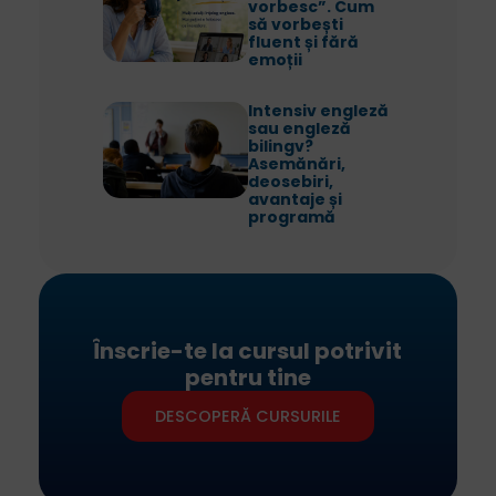
vorbesc”. Cum
să vorbești
fluent și fără
emoții
Intensiv engleză
sau engleză
bilingv?
Asemănări,
deosebiri,
avantaje și
programă
Înscrie-te la cursul potrivit
pentru tine
DESCOPERĂ CURSURILE