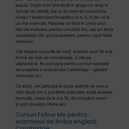
pauză. Copiii sunt distribuiți în grupe nu doar în
funcție de vârstă, dar și de nivel de cunoștințe,
nivelul 1 însemnând începători și 4, 5, 6 din ce în
ce mai avansați. Plasarea se face în urma unui
test de evaluare, pentru cursanții noi, sau pe baza
rezultatelor din anul precedent, pentru copiii fideli
centrului.
Cât despre cursurile de vară, acestea sunt fie sub
formă de club de conversație, 4 zile pe
săptămână, fie poți opta pentru cursuri speciale
de pregătire a examenului Cambridge – găsești
informații
aici
.
Ca adult, vei participa la două ședințe de
curs
a
câte două ore și jumătate (calculate după aceeași
formulă), seara de la ora 18, de luni până vineri –
și poți vizualiza oferta
aici
.
Cursuri Follow Me pentru
examenul de limba engleză
Cambridge