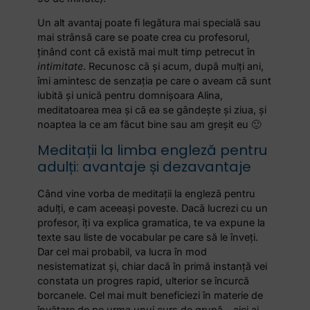
Un alt avantaj poate fi legătura mai specială sau
mai strânsă care se poate crea cu profesorul,
ținând cont că există mai mult timp petrecut în
intimitate
. Recunosc că și acum, după mulți ani,
îmi amintesc de senzația pe care o aveam că sunt
iubită și unică pentru domnișoara Alina,
meditatoarea mea și că ea se gândește și ziua, și
noaptea la ce am făcut bine sau am greșit eu 🙂
Meditații la limba engleză pentru
adulți: avantaje și dezavantaje
Când vine vorba de meditații la engleză pentru
adulți, e cam aceeași poveste. Dacă lucrezi cu un
profesor, îți va explica gramatica, te va expune la
texte sau liste de vocabular pe care să le înveți.
Dar cel mai probabil, va lucra în mod
nesistematizat și, chiar dacă în primă instanță vei
constata un progres rapid, ulterior se încurcă
borcanele. Cel mai mult beneficiezi în materie de
învățare de pe urma unui curs de grupă – aici ai