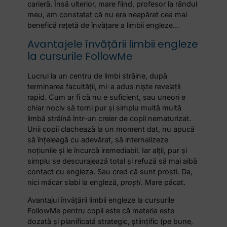
carieră. Însă ulterior, mare fiind, profesor la rândul
meu, am constatat că nu era neapărat cea mai
benefică rețetă de învățare a limbii engleze…
Avantajele învățării limbii engleze
la cursurile FollowMe
Lucrul la un centru de limbi străine, după
terminarea facultății, mi-a adus niște revelații
rapid. Cum ar fi că nu e suficient, sau uneori e
chiar nociv să torni pur și simplu multă multă
limbă străină într-un creier de copil nematurizat.
Unii copii clachează la un moment dat, nu apucă
să înțeleagă cu adevărat, să internalizeze
noțiunile și le încurcă iremediabil. Iar alții, pur și
simplu se descurajează total și refuză să mai aibă
contact cu engleza. Sau cred că sunt proști. Da,
nici măcar slabi la engleză,
proști
. Mare păcat.
Avantajul învățării limbii engleze la cursurile
FollowMe pentru copii este că materia este
dozată și planificată strategic, științific (pe bune,