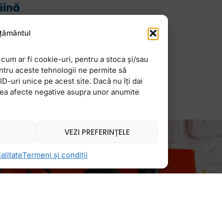
ăină
coală) sau curs
țământul
imp ce prima s-ar
cum ar fi cookie-uri, pentru a stoca și/sau
ntru aceste tehnologii ne permite să
-uri unice pe acest site. Dacă nu îți dai
vea afecte negative asupra unor anumite
VEZI PREFERINȚELE
alitate
Termeni și condiții
Newsletter