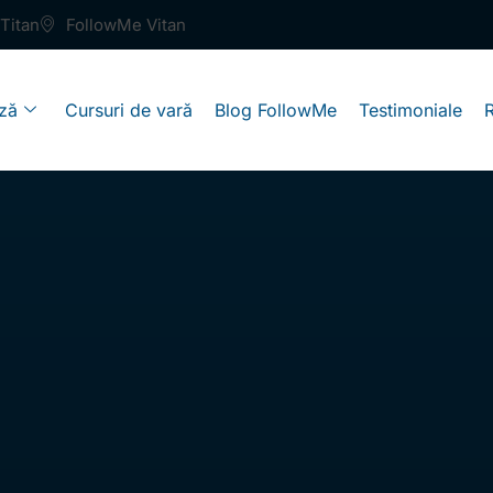
Titan
FollowMe Vitan
ză
Cursuri de vară
Blog FollowMe
Testimoniale