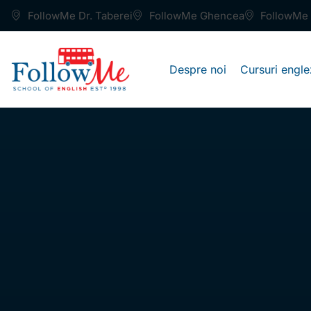
FollowMe Dr. Taberei
FollowMe Ghencea
FollowMe 
Despre noi
Cursuri engle