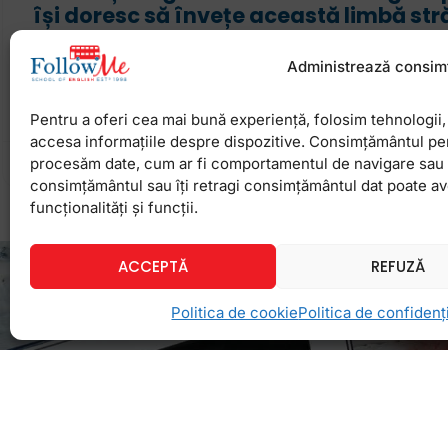
își doresc să învețe această limbă str
Meditație cu Doamna de engleză (eventual de la ș
Administrează consim
organizat de o școală dedicată, cu prestigiu? În t
putea să aibă un aport important asupra
Pentru a oferi cea mai bună experiență, folosim tehnologii, 
accesa informațiile despre dispozitive. Consimțământul pe
procesăm date, cum ar fi comportamentul de navigare sau ID
7 decembrie 2021
Niciun comentariu
consimțământul sau îți retragi consimțământul dat poate a
funcționalități și funcții.
ACCEPTĂ
REFUZĂ
Politica de cookie
Politica de confidenți