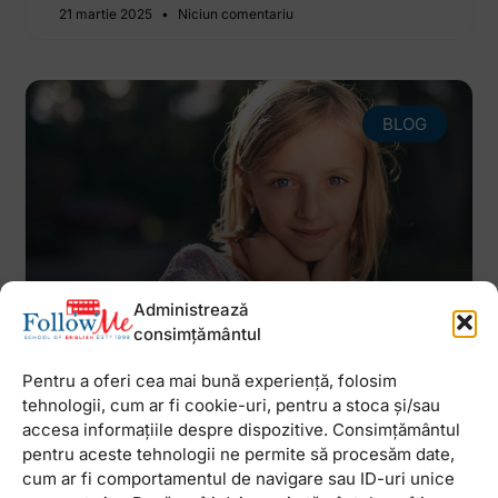
21 martie 2025
Niciun comentariu
BLOG
Administrează
consimțământul
Cursuri pentru copii. Top 10 idei
Pentru a oferi cea mai bună experiență, folosim
pentru dezvoltarea copilului
tehnologii, cum ar fi cookie-uri, pentru a stoca și/sau
tău
accesa informațiile despre dispozitive. Consimțământul
pentru aceste tehnologii ne permite să procesăm date,
Cum școala, deocamdată și din păcate în mare
parte și grădinița lucrează mult pe cunoștințe
cum ar fi comportamentul de navigare sau ID-uri unice