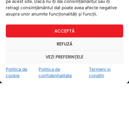
teoretice și lucru pe fișe, cărți și culegeri, e nevoie
pe acest site. Dacă nu îți dai consimțământul sau îți
să suplimentezi educația copilului tău
retragi consimțământul dat poate avea afecte negative
asupra unor anumite funcționalități și funcții.
7 iulie 2022
Niciun comentariu
ACCEPTĂ
REFUZĂ
VEZI PREFERINȚELE
Newsletter
Politica de
Politica de
Termeni și
cookie
confidențialitate
condiții
Ceea ce ne ghidează pe toţi cei din echipa FollowMe
este motto-ul
Învaţă zâmbind
. Vrem să realizăm asta
pentru toţi cei care ne trec pragul, copii sau adulţi.