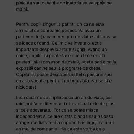
pisicuta sau catelul e obligatoriu sa se spele pe
maini.
Pentru copiii singuri la parinti, un caine este
animalul de companie perfect. Va avea un
partener de joaca mereu plin de viata si dispus sa
se joace oricand. Cel mic va invata o lectie
importante despre loialitate si grija. Avand un
caine, copilul isi poate face o multime de alti
prieteni (si ei posesori de catei), poate participa la
expozitii canine sau la programe de dresaj.
Copilul isi poate descoperi astfel o pasiune sau
chiar o vocatie pentru intreaga viata. Nu se stie
niciodata!
Inca dinainte sa implineasca un an de viata, cei
mici pot face diferenta dintre animalutele de plus
si cele adevarate. Tot ce se poate misca
independent si ce are o fata blanda sau haioasa
atrage imediat atentia copiilor. Prin ingrijirea unui
animal de companie – fie ca este vorba de o