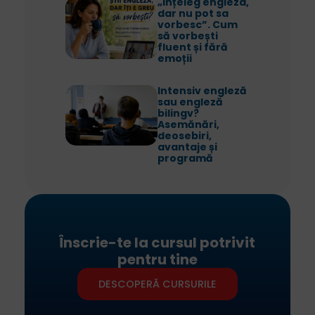
„Înțeleg engleza,
dar nu pot sa
vorbesc”. Cum
să vorbești
fluent și fără
emoții
Intensiv engleză
sau engleză
bilingv?
Asemănări,
deosebiri,
avantaje și
programă
Înscrie-te la cursul potrivit
pentru tine
DESCOPERĂ CURSURILE