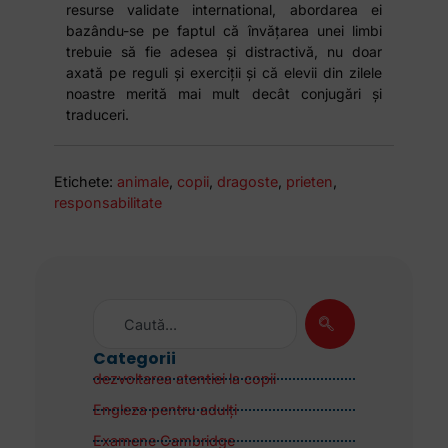
resurse validate international, abordarea ei
bazându-se pe faptul că învățarea unei limbi
trebuie să fie adesea și distractivă, nu doar
axată pe reguli și exerciții și că elevii din zilele
noastre merită mai mult decât conjugări și
traduceri.
Etichete:
animale
,
copii
,
dragoste
,
prieten
,
responsabilitate
Categorii
dezvoltarea atentiei la copii
Engleza pentru adulţi
Examene Cambridge