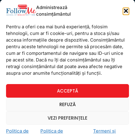
Administrează
FollowMe Titan
consimțământul
FollowMe Vitan
Pentru a oferi cea mai bună experiență, folosim
Informații Utile
tehnologii, cum ar fi cookie-uri, pentru a stoca și/sau
Regulament FollowMe
accesa informațiile despre dispozitive. Consimțământul
Structură an școlar
pentru aceste tehnologii ne permite să procesăm date,
cum ar fi comportamentul de navigare sau ID-uri unice
Contact
pe acest site. Dacă nu îți dai consimțământul sau îți
Testimoniale
retragi consimțământul dat poate avea afecte negative
GDPR
asupra unor anumite funcționalități și funcții.
Politica de confidențialitate
ACCEPTĂ
Politica de Cookie
Termeni și condiții
REFUZĂ
VEZI PREFERINȚELE
© Copyright 2026 FollowMe: Cursuri engleză București. Site
Politica de
Politica de
Termeni și
realizat de
Emiral
.