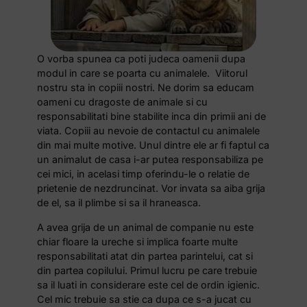
O vorba spunea ca poti judeca oamenii dupa
modul in care se poarta cu animalele. Viitorul
nostru sta in copiii nostri. Ne dorim sa educam
oameni cu dragoste de animale si cu
responsabilitati bine stabilite inca din primii ani de
viata. Copiii au nevoie de contactul cu animalele
din mai multe motive. Unul dintre ele ar fi faptul ca
un animalut de casa i-ar putea responsabiliza pe
cei mici, in acelasi timp oferindu-le o relatie de
prietenie de nezdruncinat. Vor invata sa aiba grija
de el, sa il plimbe si sa il hraneasca.
A avea grija de un animal de companie nu este
chiar floare la ureche si implica foarte multe
responsabilitati atat din partea parintelui, cat si
din partea copilului. Primul lucru pe care trebuie
sa il luati in considerare este cel de ordin igienic.
Cel mic trebuie sa stie ca dupa ce s-a jucat cu