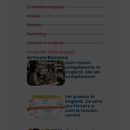
Gramatică engleză
Scoala
Povesti
Parenting
Lectură în engleză
Vocabular limba engleză
Articole Recente
Cum facem
complimente în
engleză. Idei de
complimente
For și since în
engleză. Ce sens
are fiecare și
cum le folosim
corect