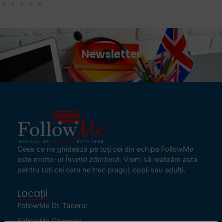
Newsletter
Ceea ce ne ghidează pe toţi cei din echipa FollowMe
este motto-ul
Învaţă zâmbind
. Vrem să realizăm asta
pentru toţi cei care ne trec pragul, copii sau adulţi.
Locații
FollowMe Dr. Taberei
FollowMe Ghencea