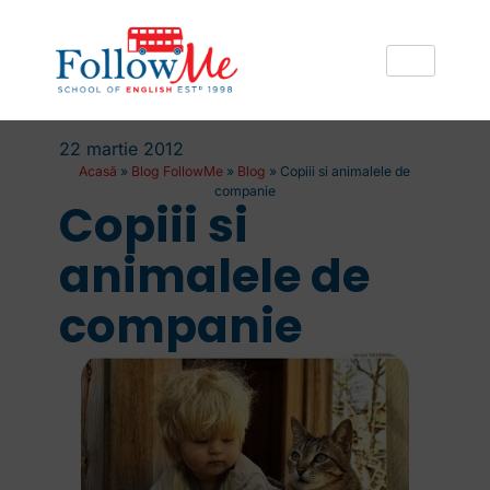
22 martie 2012
Acasă
»
Blog FollowMe
»
Blog
»
Copiii si animalele de
companie
Copiii si
animalele de
companie