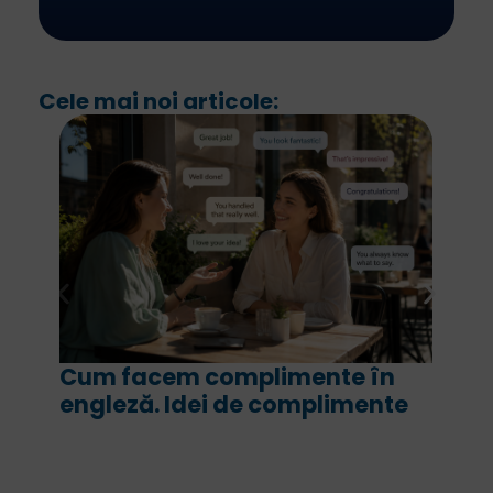
Cele mai noi articole:
n
For și since în engleză. Ce sens
te
are fiecare și cum le folosim
corect