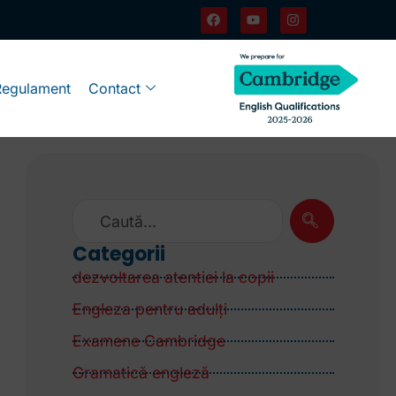
Regulament
Contact
Categorii
dezvoltarea atentiei la copii
Engleza pentru adulţi
Examene Cambridge
Gramatică engleză