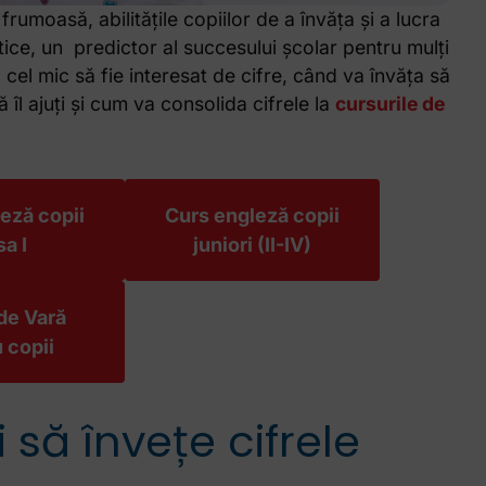
frumoasă, abilitățile copiilor de a învăța și a lucra
istice, un predictor al succesului școlar pentru mulți
a cel mic să fie interesat de cifre, când va învăța să
îl ajuți și cum va consolida cifrele la
cursurile de
eză copii
Curs engleză copii
sa I
juniori (II-IV)
de Vară
 copii
 să învețe cifrele