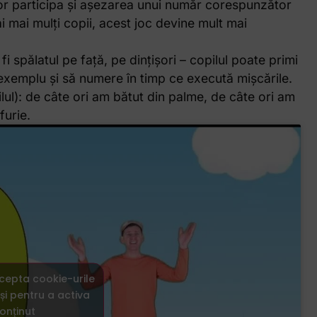
r participa și așezarea unui număr corespunzător
ai mai mulți copii, acest joc devine mult mai
fi spălatul pe față, pe dințișori – copilul poate primi
e exemplu și să numere în timp ce execută mișcările.
ul): de câte ori am bătut din palme, de câte ori am
furie.
ccepta cookie-urile
și pentru a activa
onținut