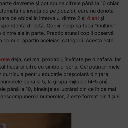
oarte devreme și pot spune cifrele până la 10 chiar
utomată (le învață
ca pe poezie
), care nu denotă
re de obicei în intervalul dintre 2 și
4 ani
și
espondență directă. Copiii încep să facă “mulțimi”
 dintre ele în parte. Practic atunci copiii observă
în comun, aparțin aceleiași categorii. Acesta este
rele
deja, cel mai probabil, învățate pe dinafară. Iar
l fiecărei cifre cu simbolul scris. Cel puțin primele
n curricula pentru educație preșcolară din țara
 numerele până la 5, la grupa mijlocie (4-5 ani)
e până la 10, bineînțeles lucrând din ce în ce mai
v descompunerea numerelor, 7 este format din 1 și 6,