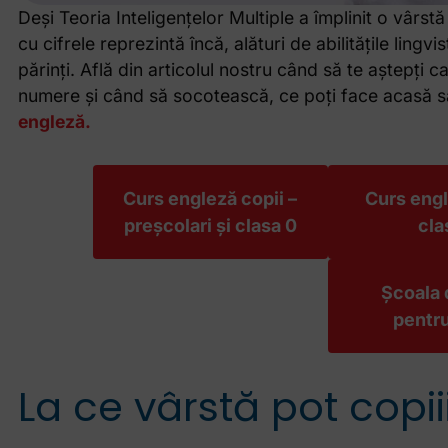
Deși Teoria Inteligențelor Multiple a împlinit o vârstă 
cu cifrele reprezintă încă, alături de abilitățile lingv
părinți. Află din articolul nostru când să te aștepți c
numere și când să socotească, ce poți face acasă să 
engleză.
Curs engleză copii –
Curs engl
preșcolari și clasa 0
cla
Școala 
pentru
La ce vârstă pot copiii