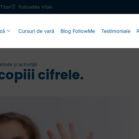
Titan
FollowMe Vitan
ză
Cursuri de vară
Blog FollowMe
Testimoniale
etode și activități
opiii cifrele.