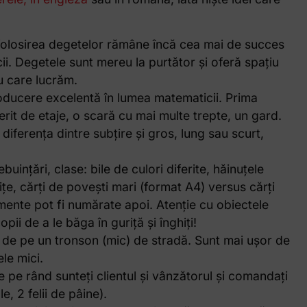
 folosirea degetelor rămâne încă cea mai de succes
i. Degetele sunt mereu la purtător și oferă spațiu
u care lucrăm.
roducere excelentă în lumea matematicii. Prima
erit de etaje, o scară cu mai multe trepte, un gard.
 diferența dintre subțire și gros, lung sau scurt,
uințări, clase: bile de culori diferite, hăinuțele
ițe, cărți de povești mari (format A4) versus cărți
emente pot fi numărate apoi. Atenție cu obiectele
ii de a le băga în guriță și înghiți!
 de pe un tronson (mic) de stradă. Sunt mai ușor de
le mici.
 pe rând sunteți clientul și vânzătorul și comandați
, 2 felii de pâine).