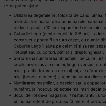
te-ar putea ajuta:
Utilizarea degețelelor: folosită de când lumea,
metodă, verificată, de a pune bazele matematici
de lucru până la 10, corespunzând sistemului c
Cuburile Lego (pentru copii de 2-5 ani) – o int
construcție poate fi un turn drept, cu număr dif
Cuburile Lego îi ajută pe cei mici și să realizeze
rotunjit sau cu colțuri, pătrat și dreptunghiular.
Sortarea și numărarea obiectelor pe culori, întreb
copilului versus ale mamei, linguri versus furcul
mici, practic formarea de mulțimi, ale căror el
mici (boabe, monede) și tendința unora dintre cop
Numărarea mașinilor, a caselor sau a copacilor
numărat, la început, obiectele mai mari decât ce
Jocul de rol de-a magazinul / restaurantul, unde
un număr diferit de produse (3 mere, 4 portocale