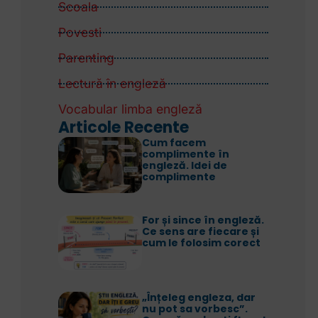
Scoala
Povesti
Parenting
Lectură în engleză
Vocabular limba engleză
Articole Recente
Cum facem
complimente în
engleză. Idei de
complimente
For și since în engleză.
Ce sens are fiecare și
cum le folosim corect
„Înțeleg engleza, dar
nu pot sa vorbesc”.