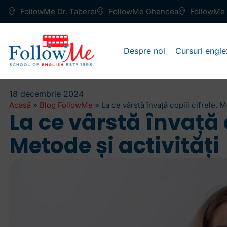
FollowMe Dr. Taberei
FollowMe Ghencea
FollowMe 
Despre noi
Cursuri engle
18 decembrie 2024
Acasă
»
Blog FollowMe
»
La ce vârstă învață copiii cifrele. M
La ce vârstă învață c
Metode și activități