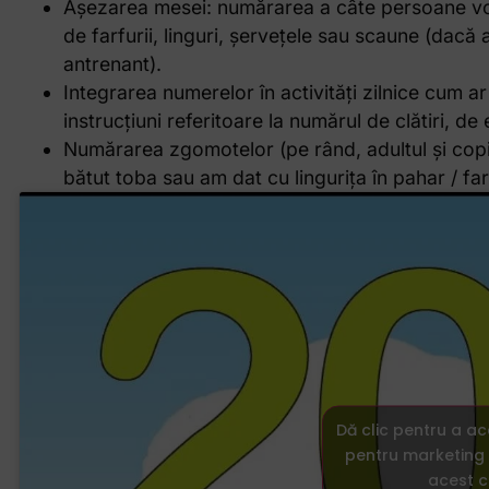
Așezarea mesei: numărarea a câte persoane vo
de farfurii, linguri, șervețele sau scaune (dacă 
antrenant).
Integrarea numerelor în activități zilnice cum ar 
instrucțiuni referitoare la numărul de clătiri, d
Numărarea zgomotelor (pe rând, adultul și copil
bătut toba sau am dat cu lingurița în pahar / far
Dă clic pentru a a
pentru marketing 
acest c