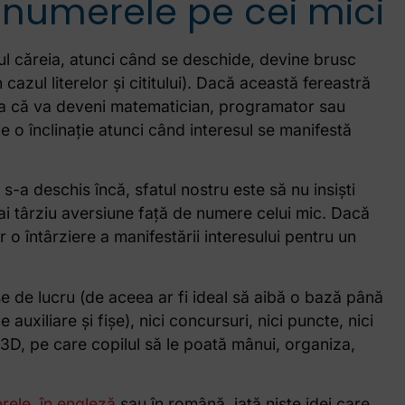
 numerele pe cei mici
pul căreia, atunci când se deschide, devine brusc
 cazul literelor și cititului). Dacă această fereastră
uzia că va deveni matematician, programator sau
 o înclinație atunci când interesul se manifestă
-a deschis încă, sfatul nostru este să nu insiști
ai târziu aversiune față de numere celui mic. Dacă
r o întârziere a manifestării interesului pentru un
șe de lucru (de aceea ar fi ideal să aibă o bază până
uxiliare și fișe), nici concursuri, nici puncte, nici
 3D, pe care copilul să le poată mânui, organiza,
rele, în engleză
sau în română, iată niște idei care