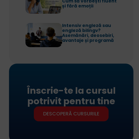
Cum să vorbești fluent
și fără emoții
Intensiv engleză sau
engleză bilingv?
Asemănări, deosebiri,
avantaje și programă
Înscrie-te la cursul
potrivit pentru tine
DESCOPERĂ CURSURILE