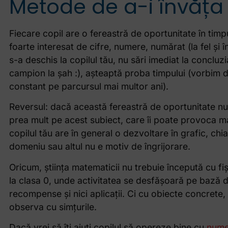
Metode de a-i învăța
Fiecare copil are o fereastră de oportunitate în tim
foarte interesat de cifre, numere, numărat (la fel și în
s-a deschis la copilul tău, nu sări imediat la concl
campion la șah :), așteaptă proba timpului (vorbim de
constant pe parcursul mai multor ani).
Reversul: dacă această fereastră de oportunitate nu s
prea mult pe acest subiect, care îi poate provoca m
copilul tău are în general o dezvoltare în grafic, chia
domeniu sau altul nu e motiv de îngrijorare.
Oricum, știința matematicii nu trebuie începută cu fi
la clasa 0, unde activitatea se desfășoară pe bază de a
recompense și nici aplicații. Ci cu obiecte concrete,
observa cu simțurile.
Dacă vrei să îți ajuți copilul să opereze bine cu
nume