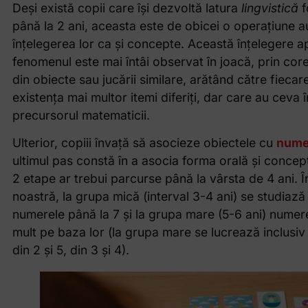
Deși există copii care își dezvoltă latura
lingvistică
f
până la 2 ani, aceasta este de obicei o operațiune a
înțelegerea lor ca și concepte. Această înțelegere apa
fenomenul este mai întâi observat în joacă, prin cor
din obiecte sau jucării similare, arătând către fiecare
existența mai multor itemi diferiți, dar care au ceva 
precursorul matematicii.
Ulterior, copiii învață să asocieze obiectele cu
nume
ultimul pas constă în a asocia forma orală și conceptu
2 etape ar trebui parcurse până la vârsta de 4 ani. Î
noastră, la grupa mică (interval 3-4 ani) se studiază
numerele până la 7 și la grupa mare (5-6 ani) numerel
mult pe baza lor (la grupa mare se lucrează inclusi
din 2 și 5, din 3 și 4).