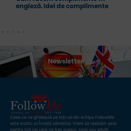
engleză. Idei de complimente
are 
cor
Newsletter
Ceea ce ne ghidează pe toţi cei din echipa FollowMe
este motto-ul
Învaţă zâmbind
. Vrem să realizăm asta
pentru toţi cei care ne trec pragul, copii sau adulţi.