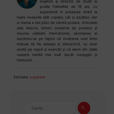
engleză și director de studii la
școlile FollowMe de 19 ani, cu
experiență în predarea limbii la
toate nivelurile atât copiilor, cât și adulților, dar
și mama a doi pitici de vârstă școlară. Articolele
sale descriu tehnici moderne de predare și
resurse validate international, abordarea ei
bazându-se pe faptul că învățarea unei limbi
trebuie să fie adesea și distractivă, nu doar
axată pe reguli și exerciții și că elevii din zilele
noastre merită mai mult decât conjugări și
traduceri.
Etichete:
suparare