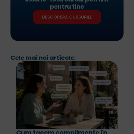
pentru tine
DESCOPERĂ CURSURILE
Cele mai noi articole:
Cum facem complimente în
For 