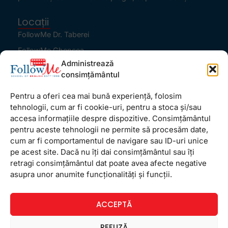
Locații
FollowMe Dr. Taberei
FollowMe Ghencea
Administrează
FollowMe Titan
consimțământul
FollowMe Vitan
Pentru a oferi cea mai bună experiență, folosim
Informații Utile
tehnologii, cum ar fi cookie-uri, pentru a stoca și/sau
Regulament FollowMe
accesa informațiile despre dispozitive. Consimțământul
Structură an școlar
pentru aceste tehnologii ne permite să procesăm date,
cum ar fi comportamentul de navigare sau ID-uri unice
Contact
pe acest site. Dacă nu îți dai consimțământul sau îți
Testimoniale
retragi consimțământul dat poate avea afecte negative
GDPR
asupra unor anumite funcționalități și funcții.
Politica de confidențialitate
ACCEPTĂ
Politica de Cookie
Termeni și condiții
REFUZĂ