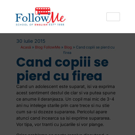
30 iulie 2015
Acasă
»
Blog FollowMe
»
Blog
»
Cand copiii se pierd cu
firea
Cand copiii se
pierd cu firea
Cand un adolescent este suparat, isi va exprima
acest sentiment destul de clar si va putea spune
ce anume il deranjeaza. Un copil mai mic de 3-4
ani nu intelege starile prin care trece si nu stie
cum sa-si dozeze supararea. Pericolul apare
atunci cand incearca sa isi exprime supararea.
Vor tipa, vor tranti cu jucariile si vor plange.