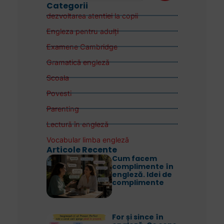
Categorii
dezvoltarea atentiei la copii
Engleza pentru adulţi
Examene Cambridge
Gramatică engleză
Scoala
Povesti
Parenting
Lectură în engleză
Vocabular limba engleză
Articole Recente
Cum facem
complimente în
engleză. Idei de
complimente
For și since în