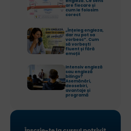
engleză. Ce sens
are fiecare și
cum le folosim
corect
„Înțeleg engleza,
dar nu pot sa
vorbesc”. Cum
să vorbești
fluent și fără
emoții
Intensiv engleză
sau engleză
bilingv?
Asemănări,
deosebiri,
avantaje și
programă
Înscrie-te la cursul potrivit