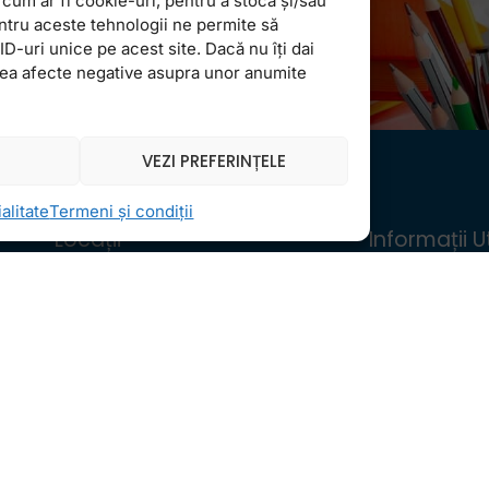
cum ar fi cookie-uri, pentru a stoca și/sau
ntru aceste tehnologii ne permite să
-uri unice pe acest site. Dacă nu îți dai
vea afecte negative asupra unor anumite
VEZI PREFERINȚELE
alitate
Termeni și condiții
Locații
Informații Ut
FollowMe Dr. Taberei
Regulament 
FollowMe Ghencea
Structură an 
FollowMe Titan
Contact
FollowMe Vitan
Testimoniale