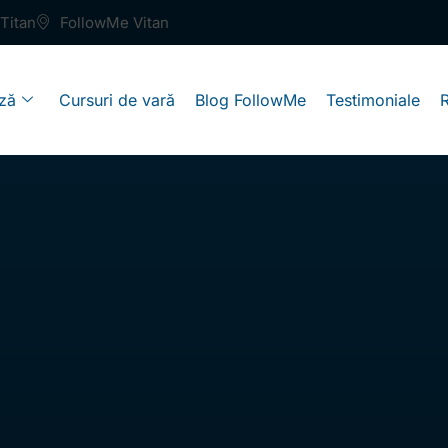
Titan
FollowMe Vitan
ză
Cursuri de vară
Blog FollowMe
Testimoniale