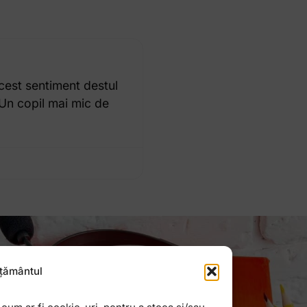
cest sentiment destul
 Un copil mai mic de
țământul
Newsletter