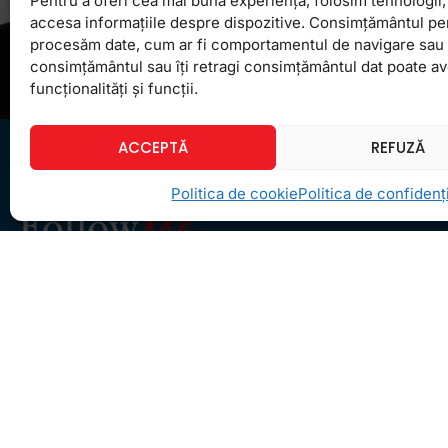
Pentru a oferi cea mai bună experiență, folosim tehnologii, 
accesa informațiile despre dispozitive. Consimțământul pe
procesăm date, cum ar fi comportamentul de navigare sau ID
consimțământul sau îți retragi consimțământul dat poate a
funcționalități și funcții.
ACCEPTĂ
REFUZĂ
Politica de cookie
Politica de confidenți
Ceea ce ne ghidează pe toţi cei din echipa
FollowMe este motto-ul
Învaţă zâmbind
. Vrem să
realizăm asta pentru toţi cei care ne trec pragul,
copii sau adulţi.