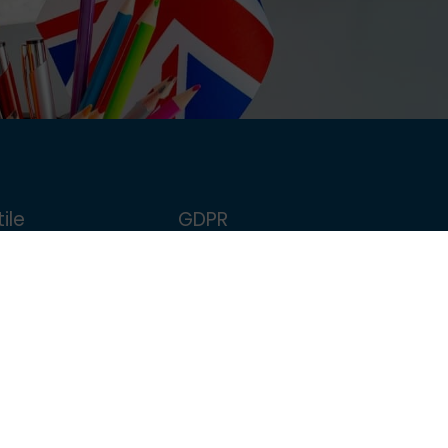
ile
GDPR
FollowMe
Politica de confidențialitate
școlar
Politica de Cookie
Termeni și condiții