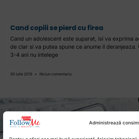
Cand copiii se pierd cu firea
Cand un adolescent este suparat, isi va exprima a
de clar si va putea spune ce anume il deranjeaza.
3-4 ani nu intelege
30 iulie 2015
Niciun comentariu
Administrează consim