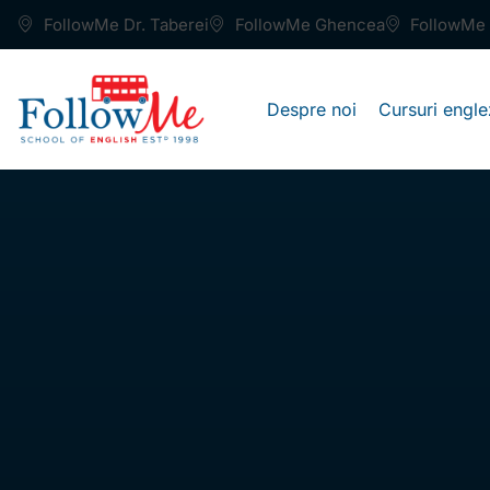
FollowMe Dr. Taberei
FollowMe Ghencea
FollowMe 
Despre noi
Cursuri engle