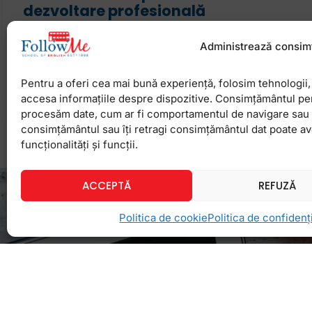
dezvoltare profesională
„Omul cât trăieşte învaţă.” În limbaj modern, asta
Administrează consim
„Continuous Professional Development”. Nu e un m
cei plictisiţi sau o invenţie care se aplică
Pentru a oferi cea mai bună experiență, folosim tehnologii, 
accesa informațiile despre dispozitive. Consimțământul pe
procesăm date, cum ar fi comportamentul de navigare sau ID
5 noiembrie 2020
Niciun comentariu
consimțământul sau îți retragi consimțământul dat poate a
funcționalități și funcții.
ACCEPTĂ
REFUZĂ
Politica de cookie
Politica de confidenți