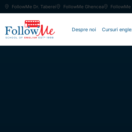
FollowMe Dr. Taberei
FollowMe Ghencea
FollowMe 
Despre noi
Cursuri engle