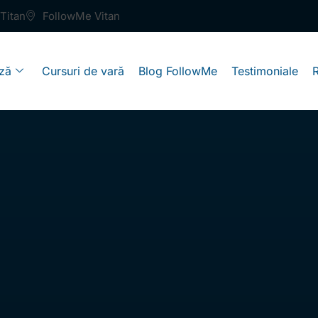
Titan
FollowMe Vitan
ză
Cursuri de vară
Blog FollowMe
Testimoniale