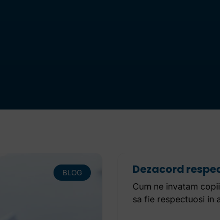
Dezacord respe
BLOG
Cum ne invatam copiii
sa fie respectuosi in 