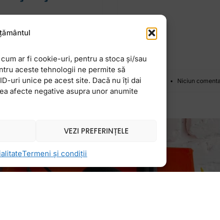
 se numeşte CPD –
țământul
oft, un truc pentru
cum ar fi cookie-uri, pentru a stoca și/sau
ntru aceste tehnologii ne permite să
-uri unice pe acest site. Dacă nu îți dai
26 mai 2016
Niciun comenta
vea afecte negative asupra unor anumite
VEZI PREFERINȚELE
alitate
Termeni și condiții
Newsletter