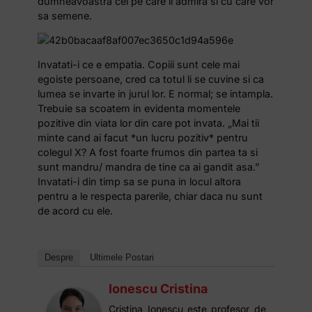
dumneavoastra cei pe care ii admira si cu care vor
sa semene.
Invatati-i ce e empatia. Copiii sunt cele mai
egoiste persoane, cred ca totul li se cuvine si ca
lumea se invarte in jurul lor. E normal; se intampla.
Trebuie sa scoatem in evidenta momentele
pozitive din viata lor din care pot invata. „Mai tii
minte cand ai facut *un lucru pozitiv* pentru
colegul X? A fost foarte frumos din partea ta si
sunt mandru/ mandra de tine ca ai gandit asa.”
Invatati-i din timp sa se puna in locul altora
pentru a le respecta parerile, chiar daca nu sunt
de acord cu ele.
Despre
Ultimele Postari
Ionescu Cristina
Cristina Ionescu este profesor de