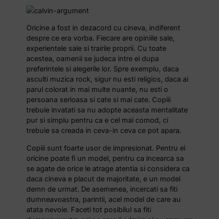
Oricine a fost in dezacord cu cineva, indiferent
despre ce era vorba. Fiecare are opiniile sale,
experientele sale si trairile proprii. Cu toate
acestea, oamenii se judeca intre ei dupa
preferintele si alegerile lor. Spre exemplu, daca
asculti muzica rock, sigur nu esti religios, daca ai
parul colorat in mai multe nuante, nu esti o
persoana serioasa si cate si mai cate. Copiii
trebuie invatati sa nu adopte aceasta mentalitate
pur si simplu pentru ca e cel mai comod, ci
trebuie sa creada in ceva-in ceva ce pot apara.
Copiii sunt foarte usor de impresionat. Pentru ei
oricine poate fi un model, pentru ca incearca sa
se agate de orice le atrage atentia si considera ca
daca cineva e placut de majoritate, e un model
demn de urmat. De asemenea, incercati sa fiti
dumneavoastra, parintii, acel model de care au
atata nevoie. Faceti tot posibilul sa fiti