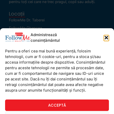
pentru toţi cei care ne trec pragul, copii sau adulţi.
Locații
FollowMe Dr. Taberei
FollowMe Ghencea
Administrează
FollowMe Titan
consimțământul
FollowMe Vitan
Pentru a oferi cea mai bună experiență, folosim
Informații Utile
tehnologii, cum ar fi cookie-uri, pentru a stoca și/sau
Regulament FollowMe
accesa informațiile despre dispozitive. Consimțământul
Structură an școlar
pentru aceste tehnologii ne permite să procesăm date,
cum ar fi comportamentul de navigare sau ID-uri unice
Contact
pe acest site. Dacă nu îți dai consimțământul sau îți
Testimoniale
retragi consimțământul dat poate avea afecte negative
GDPR
asupra unor anumite funcționalități și funcții.
Politica de confidențialitate
ACCEPTĂ
Politica de Cookie
Termeni și condiții