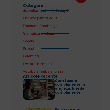
Categorii
dezvoltarea atentiei la copii
Engleza pentru adulţi
Examene Cambridge
Gramatică engleză
Scoala
Povesti
Parenting
Lectură în engleză
Vocabular limba engleză
Articole Recente
Cum facem
complimente în
engleză. Idei de
complimente
For și since în