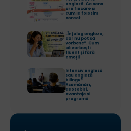
engleză. Ce sens
are fiecare și
cum le folosim
corect
„Înțeleg engleza,
dar nu pot sa
vorbesc”. Cum
să vorbești
fluent și fără
emoții
Intensiv engleză
sau engleză
bilingv?
Asemănări,
deosebiri,
avantaje și
programă