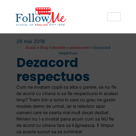
26 mai 2016
Acasă
»
Blog FollowMe
»
adolescenti
»
Dezacord
respectuos
Dezacord
respectuos
Cum ne invatam copiii sa aiba o parere, sa nu fie
de acord cu cineva si sa fie respectuosi in acelasi
timp? Traim intr-o lume in care cu greu ne gasim
modele demn de urmat, iar la televizor apar
oameni care se cearta mai mult decat dezbat.
Nimeni nu i-a invatat pana acum cum sa NU fie
de acord cu cineva fara sa il jigneasca. E timpul
ca aceste lucruri sa se schimbe!