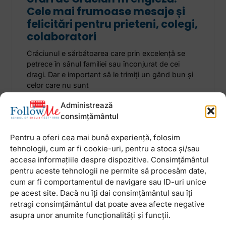
Cele mai frumoase mesaje și
felicitări pentru prieteni, colegi,
colaboratori
Crăciunul e sărbătoarea care prin excelență se
petrece în sânul familiei sau înconjurat de cei
dragi. Dar e important să le trimiți un gând bun și
celor care nu sunt
Administrează
28 noiembrie 2025
Niciun comentariu
consimțământul
Pentru a oferi cea mai bună experiență, folosim
tehnologii, cum ar fi cookie-uri, pentru a stoca și/sau
accesa informațiile despre dispozitive. Consimțământul
pentru aceste tehnologii ne permite să procesăm date,
Newsletter
cum ar fi comportamentul de navigare sau ID-uri unice
pe acest site. Dacă nu îți dai consimțământul sau îți
retragi consimțământul dat poate avea afecte negative
asupra unor anumite funcționalități și funcții.