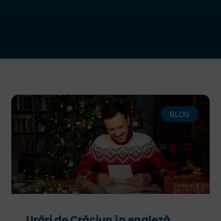
BLOG
Urări de Crăciun în engleză.