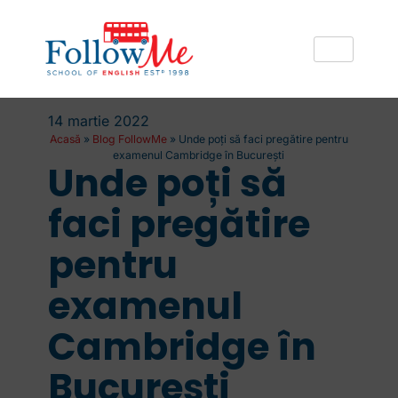
14 martie 2022
Acasă
»
Blog FollowMe
»
Unde poți să faci pregătire pentru
examenul Cambridge în București
Unde poți să
faci pregătire
pentru
examenul
Cambridge în
București