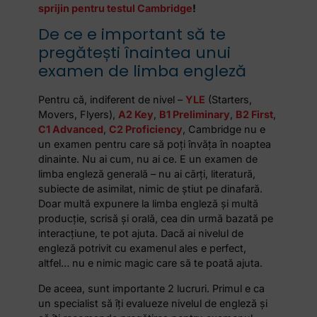
sprijin pentru testul Cambridge
!
De ce e important să te
pregătești înaintea unui
examen de limba engleză
Pentru că, indiferent de nivel –
YLE
(Starters,
Movers, Flyers),
A2 Key
,
B1 Preliminary
,
B2 First
,
C1 Advanced
,
C2 Proficiency
, Cambridge nu e
un examen pentru care să poți învăța în noaptea
dinainte. Nu ai cum, nu ai ce. E un examen de
limba engleză generală – nu ai cărți, literatură,
subiecte de asimilat, nimic de știut pe dinafară.
Doar multă expunere la limba engleză și multă
producție, scrisă și orală, cea din urmă bazată pe
interacțiune, te pot ajuta. Dacă ai nivelul de
engleză potrivit cu examenul ales e perfect,
altfel… nu e nimic magic care să te poată ajuta.
De aceea, sunt importante 2 lucruri. Primul e ca
un specialist să îți evalueze nivelul de engleză și