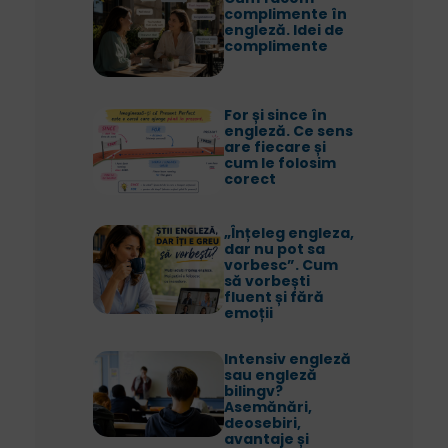
complimente în
engleză. Idei de
complimente
For și since în
engleză. Ce sens
are fiecare și
cum le folosim
corect
„Înțeleg engleza,
dar nu pot sa
vorbesc”. Cum
să vorbești
fluent și fără
emoții
Intensiv engleză
sau engleză
bilingv?
Asemănări,
deosebiri,
avantaje și