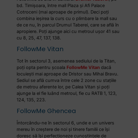
bd. Timișoara, între mall Plaza și Afi Palace
Cotroceni (mai aproape de primul). Deci poți
combina ieșirea la curs cu o plimbare la mall sau
de ce nu, în parcul Drumul Taberei, care se află în
apropiere. Poți ajunge aici cu metroul ușor 41 sau
cu 8,
25, 47, 137, 138.
FollowMe Vitan
Tot în sectorul 3, asemenea sediului de la Titan,
poți opta pentru școala
FollowMe Vitan
dacă
locuiești mai aproape de Dristor sau Mihai Bravu.
Sediul se află cumva între cele 2 zone cu stațiile
de metrou aferente lor, pe Calea Vitan și poți
ajunge la el fie luând metroul, fie cu RATB 1, 123,
124, 135, 223.
FollowMe Ghencea
Întorcându-ne în sectorul 6, unde e un univers
mereu în creștere de noi și tinere familii ce își
doresc să își perfecționeze cunoștințele de