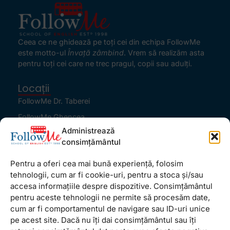
Ceea ce ne ghidează pe toţi cei din echipa FollowMe
este motto-ul
Învaţă zâmbind
. Vrem să realizăm asta
pentru toţi cei care ne trec pragul, copii sau adulţi.
Locații
FollowMe Dr. Taberei
FollowMe Ghencea
Administrează
FollowMe Titan
consimțământul
FollowMe Vitan
Pentru a oferi cea mai bună experiență, folosim
Informații Utile
tehnologii, cum ar fi cookie-uri, pentru a stoca și/sau
Regulament FollowMe
accesa informațiile despre dispozitive. Consimțământul
Structură an școlar
pentru aceste tehnologii ne permite să procesăm date,
cum ar fi comportamentul de navigare sau ID-uri unice
Contact
pe acest site. Dacă nu îți dai consimțământul sau îți
Testimoniale