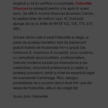
engleză și să își certifice cunoștințele,
FollowMe
Ghencea
te așteaptă pentru a te ajuta în acest
sens. Se află în incinta Ghencea Business Center,
la capătul liniei de metrou ușor 41, însă poți
ajunge aici și cu liniile de RATB 122, 126, 173, 221,
385.
Oricare dintre cele 4 sedii FollowMe ai alege, ai
parte de aceleași beneficii: test de plasament
gratuit înainte de încadrarea într-o grupă (de
minimum 6, maximum 9 cursanți), lucru susținut,
cu seriozitate (punctualitate, profesionalism,
metode moderne bazate pe interacțiune și pe
creativitate, atmosferă prietenoasă și caldă) și
aceleași proceduri, teste și nivel de expertiză legat
de examenele Cambridge. Plus, desigur,
posibilitatea de a susține testul dorit într-una din
sesiunile FollowMe, alături de colegii tăi!
Sursa foto: FollowMe