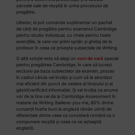
șansele sale de reușită în urma procesului de
pregătire.
Ulterior, ei pot comanda suplimentar un pachet
de cărți de pregătire pentru examenul Cambridge
pentru studiu individual, cu cheie pentru toate
exercițiile, la care vor primi sprijin și ghidaj de la
profesor în ceea ce privește subiectele de Writing.
O altă soluție este să alegi un
curs de vară
special
pentru pregătirea Cambridge, în care să lucrezi
exclusiv pe baza subiectelor de examen, proces
în cadrul căruia vei învăța și cum să le abordezi
mai eficient din punct de vedere al timpului și al
găsirii/verificării informației. Și vei învăța ce anume
vor de la tine cei de la Cambridge Assessment în
materie de Writing (believe-you-me, 80% dintre
cursanții foarte buni la engleză rămân uimiți de
diferențele dintre ceea ce consideră românii ca o
compunere reușită și ceea ce se așteaptă
englezii).