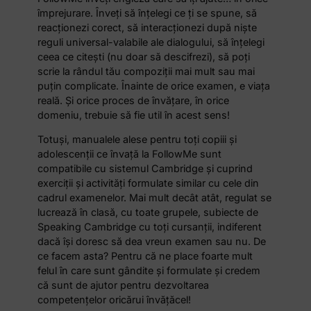
împrejurare. Înveți să înțelegi ce ți se spune, să
reacționezi corect, să interacționezi după niște
reguli universal-valabile ale dialogului, să înțelegi
ceea ce citești (nu doar să descifrezi), să poți
scrie la rândul tău compoziții mai mult sau mai
puțin complicate. Înainte de orice examen, e viața
reală. Și orice proces de învățare, în orice
domeniu, trebuie să fie util în acest sens!
Totuși, manualele alese pentru toți copiii și
adolescenții ce învață la FollowMe sunt
compatibile cu sistemul Cambridge și cuprind
exerciții și activități formulate similar cu cele din
cadrul examenelor. Mai mult decât atât, regulat se
lucrează în clasă, cu toate grupele, subiecte de
Speaking Cambridge cu toți cursanții, indiferent
dacă își doresc să dea vreun examen sau nu. De
ce facem asta? Pentru că ne place foarte mult
felul în care sunt gândite și formulate și credem
că sunt de ajutor pentru dezvoltarea
competențelor oricărui învățăcel!