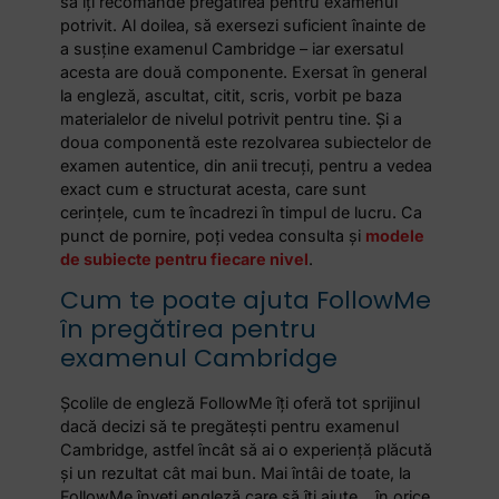
să îți recomande pregătirea pentru examenul
potrivit. Al doilea, să exersezi suficient înainte de
a susține examenul Cambridge – iar exersatul
acesta are două componente. Exersat în general
la engleză, ascultat, citit, scris, vorbit pe baza
materialelor de nivelul potrivit pentru tine. Și a
doua componentă este rezolvarea subiectelor de
examen autentice, din anii trecuți, pentru a vedea
exact cum e structurat acesta, care sunt
cerințele, cum te încadrezi în timpul de lucru. Ca
punct de pornire, poți vedea consulta și
modele
de subiecte pentru fiecare nivel
.
Cum te poate ajuta FollowMe
în pregătirea pentru
examenul Cambridge
Școlile de engleză FollowMe îți oferă tot sprijinul
dacă decizi să te pregătești pentru examenul
Cambridge, astfel încât să ai o experiență plăcută
și un rezultat cât mai bun. Mai întâi de toate, la
FollowMe înveți engleză care să îți ajute… în orice