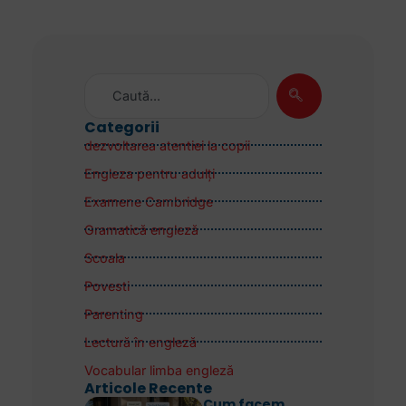
Categorii
dezvoltarea atentiei la copii
Engleza pentru adulţi
Examene Cambridge
Gramatică engleză
Scoala
Povesti
Parenting
Lectură în engleză
Vocabular limba engleză
Articole Recente
Cum facem