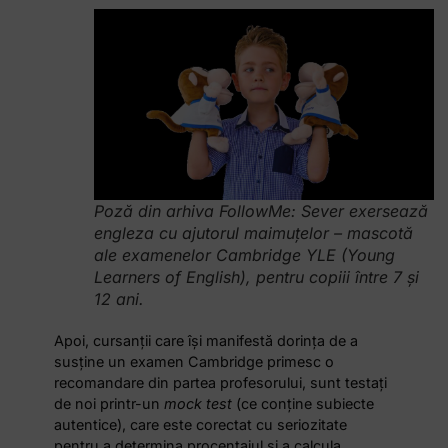
Poză din arhiva FollowMe: Sever exersează
engleza cu ajutorul maimuțelor – mascotă
ale examenelor Cambridge YLE (Young
Learners of English), pentru copiii între 7 și
12 ani.
Apoi, cursanții care își manifestă dorința de a
susține un examen Cambridge primesc o
recomandare din partea profesorului, sunt testați
de noi printr-un
mock test
(ce conține subiecte
autentice), care este corectat cu seriozitate
pentru a determina procentajul și a calcula