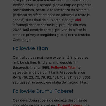
Verifică nivelul și acordă-ți ceva timp de pregătire
profesionistă, pentru a te familiariza cu sistemul
(e destul de diferit de ceea ce primești la teste la
școală) și cu tipul de subiecte! Găsești
aici
informații despre sesiunile și prețurile din vara
2022. Iată centrele care îți pot veni în ajutor în
ceea ce privește pregătirea și susținerea testelor
Cambridge:
FollowMe Titan
Centrul cu cea mai mare experiență în predarea
limbilor străine, fiind și primul deschis în
București, în anul 1998,
FollowMe Titan
te
așteaptă lângă parcul Titanii. Ai acces la el cu
RATB (19, 23, 70, 79, 92, 101, 102, 311, 330, 335)
sau găsești în apropiere stația de metrou Titan
.
FollowMe Drumul Taberei
Cea de-a doua școală de engleză deschisă de
FollowMe se află în cartierul
Drumul Taberei
, pe