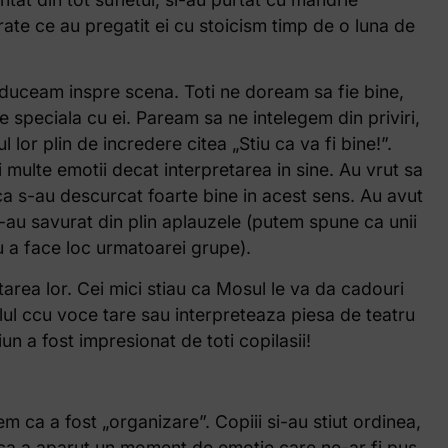
arate ce au pregatit ei cu stoicism timp de o luna de
onduceam inspre scena. Toti ne doream sa fie bine,
e speciala cu ei. Paream sa ne intelegem din priviri,
l lor plin de incredere citea „Stiu ca va fi bine!”.
 multe emotii decat interpretarea in sine. Au vrut sa
ca s-au descurcat foarte bine in acest sens. Au avut
si-au savurat din plin aplauzele (putem spune ca unii
u a face loc urmatoarei grupe).
tarea lor. Cei mici stiau ca Mosul le va da cadouri
ul ccu voce tare sau interpreteaza piesa de teatru
un a fost impresionat de toti copilasii!
 ca a fost „organizare”. Copiii si-au stiut ordinea,
daca a aparut un moment de emotie care ne-ar fi pus