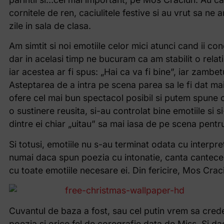
cornitele de ren, caciulitele festive si au vrut sa ne 
zile in sala de clasa.
Am simtit si noi emotiile celor mici atunci cand ii c
dar in acelasi timp ne bucuram ca am stabilit o relati
iar acestea ar fi spus: „Hai ca va fi bine”, iar zambetu
Asteptarea de a intra pe scena parea sa le fi dat mai
ofere cel mai bun spectacol posibil si putem spune 
o sustinere reusita, si-au controlat bine emotiile si 
dintre ei chiar „uitau” sa mai iasa de pe scena pentr
Si totusi, emotiile nu s-au terminat odata cu interpre
numai daca spun poezia cu intonatie, canta cantecel
cu toate emotiile necesare ei. Din fericire, Mos Craci
Cuvantul de baza a fost, sau cel putin vrem sa credem
poezia si orice fel de coregrafie data de Miss. Si 