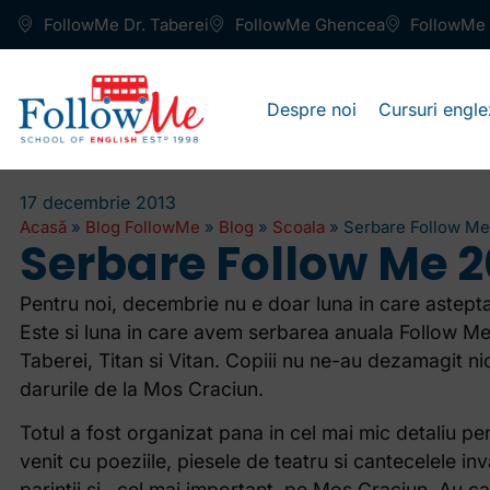
FollowMe Dr. Taberei
FollowMe Ghencea
FollowMe 
Despre noi
Cursuri engle
17 decembrie 2013
Acasă
»
Blog FollowMe
»
Blog
»
Scoala
»
Serbare Follow Me
Serbare Follow Me 2
Pentru noi, decembrie nu e doar luna in care astepta
Este si luna in care avem serbarea anuala Follow Me
Taberei, Titan si Vitan. Copiii nu ne-au dezamagit nic
darurile de la Mos Craciun.
Totul a fost organizat pana in cel mai mic detaliu pe
venit cu poeziile, piesele de teatru si cantecelele in
parintii si…cel mai important, pe Mos Craciun. Au can