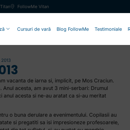
Titan
FollowMe Vitan
ză
Cursuri de vară
Blog FollowMe
Testimoniale
 2013
013
m vacanta de iarna si, implicit, pe Mos Craciun.
. Anul acesta, am avut 3 mini-serbari: Drumul
i anul acesta si ne-au aratat ca si-au meritat
ntru o buna derulare a evenimentului. Copilasii au
vatate si pregatiti sa isi impresioneze profesoarele,
tat din tot sufletul, si-au purtat cu mandrie