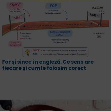
„Înțeleg engleza, dar nu pot sa
vorbesc”. Cum să vorbești fluent și
emoții