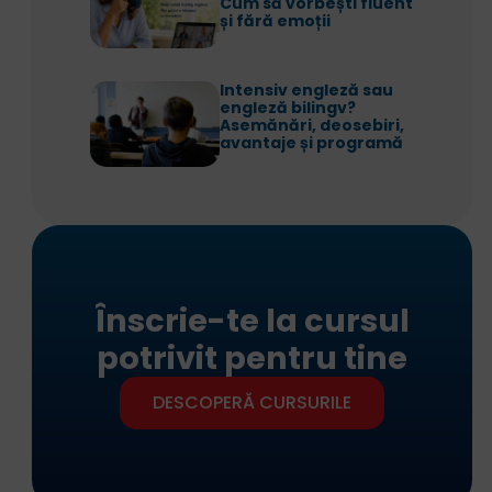
Cum să vorbești fluent
și fără emoții
Intensiv engleză sau
engleză bilingv?
Asemănări, deosebiri,
avantaje și programă
Înscrie-te la cursul
potrivit pentru tine
DESCOPERĂ CURSURILE