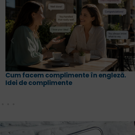
eză.
For și since în engleză. Ce sens are
fiecare și cum le folosim corect