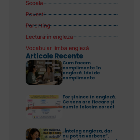
Scoala
Povesti
Parenting
Lectură în engleză
Vocabular limba engleză
Articole Recente
Cum facem
complimente în
engleză. Idei de
complimente
For și since în engleză.
Ce sens are fiecare și
cum le folosim corect
„Înțeleg engleza, dar
nu pot sa vorbesc”.