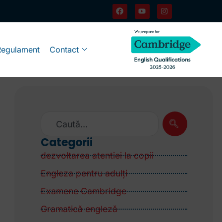
Regulament
Contact
Categorii
dezvoltarea atentiei la copii
Engleza pentru adulţi
Examene Cambridge
Gramatică engleză