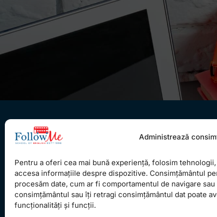
Administrează consim
Pentru a oferi cea mai bună experiență, folosim tehnologii, 
Ceea ce ne ghidează pe toţi cei din echipa
accesa informațiile despre dispozitive. Consimțământul pe
procesăm date, cum ar fi comportamentul de navigare sau ID
FollowMe este motto-ul
Învaţă zâmbind
. Vrem să
consimțământul sau îți retragi consimțământul dat poate a
realizăm asta pentru toţi cei care ne trec pragul,
funcționalități și funcții.
copii sau adulţi.