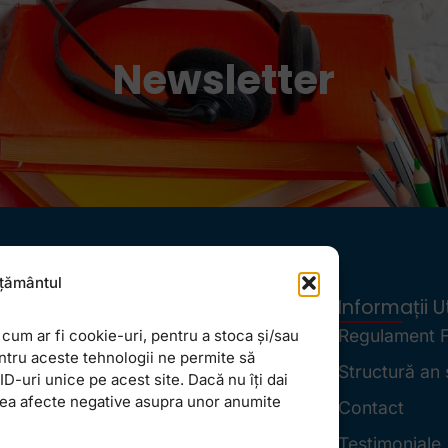
Newsletter
țământul
Locații
Informații Ut
FollowMe Dr. Taberei
Regulament 
cum ar fi cookie-uri, pentru a stoca și/sau
ntru aceste tehnologii ne permite să
FollowMe Ghencea
Structură an 
-uri unice pe acest site. Dacă nu îți dai
vea afecte negative asupra unor anumite
FollowMe Titan
Contact
FollowMe Vitan
Testimoniale