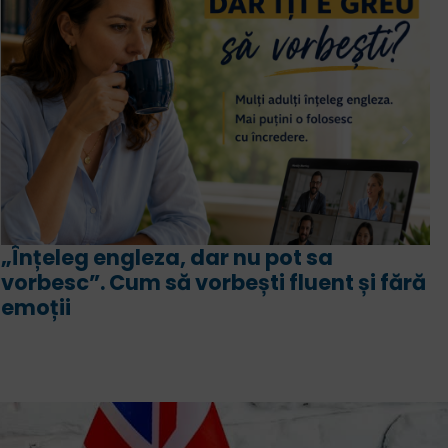
Intensiv engleză sau engleză biling
Asemănări, deosebiri, avantaje și
 fără
programă