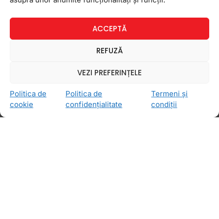
15 decembrie 2011
Niciun comentariu
ACCEPTĂ
REFUZĂ
BLOG
VEZI PREFERINȚELE
Politica de
Politica de
Termeni și
cookie
confidențialitate
condiții
Cronicile unei serbari reusite
(partea intai)
Brr…brr…brr… S-a tremurat! S-a tremurat din
cauza frigului de afara si din caua emotiilor celor