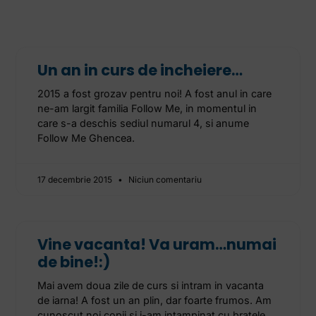
Un an in curs de incheiere…
2015 a fost grozav pentru noi! A fost anul in care
ne-am largit familia Follow Me, in momentul in
care s-a deschis sediul numarul 4, si anume
Follow Me Ghencea.
17 decembrie 2015
Niciun comentariu
Vine vacanta! Va uram…numai
de bine!:)
Mai avem doua zile de curs si intram in vacanta
de iarna! A fost un an plin, dar foarte frumos. Am
cunoscut noi copii si i-am intampinat cu bratele