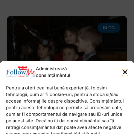
BLOG
Administrează
consimțământul
Pentru a oferi cea mai bună experiență, folosim
Cronicile unei serbari reusite
tehnologii, cum ar fi cookie-uri, pentru a stoca și/sau
(part 2)
accesa informațiile despre dispozitive. Consimțământul
pentru aceste tehnologii ne permite să procesăm date,
Dupa ce Mosul a oferit cadouri copiiilor din
cum ar fi comportamentul de navigare sau ID-uri unice
Drumul Taberei, a venit randul celor care studiaza
pe acest site. Dacă nu îți dai consimțământul sau îți
la sediun din Titan sa ne uimeasca cu talentele lor.
retragi consimțământul dat poate avea afecte negative
Pentru inceput, am aflat
asupra unor anumite funcționalități și funcții.