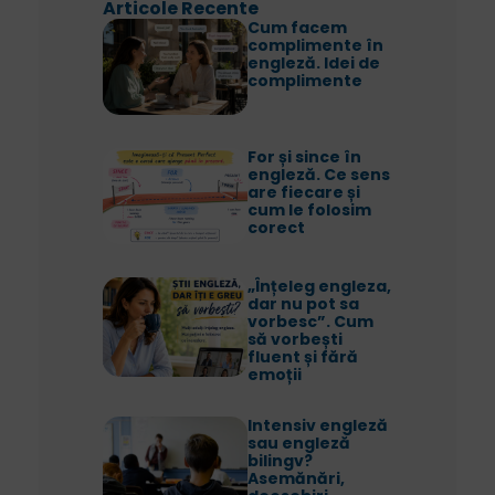
Articole Recente
Cum facem
complimente în
engleză. Idei de
complimente
For și since în
engleză. Ce sens
are fiecare și
cum le folosim
corect
„Înțeleg engleza,
dar nu pot sa
vorbesc”. Cum
să vorbești
fluent și fără
emoții
Intensiv engleză
sau engleză
bilingv?
Asemănări,