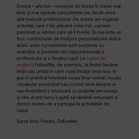
Emoția – afectul – reușește să fixeze în creier mai
bine și mai repede cunoștințele noi decât orice
altă metodă profesionistă. De aceea am sugerat
activități care îi fac plăcere celui mic, oameni
pasionați și iubitori care să îl învețe. Și mai este un
truc: conținuturile de învățare personalizate. Adică
acolo unde cunoștințele sunt susținute cu
exemple și povestiri din viața personală a
profesorului și a fiecărui copil. La
cursul de
engleză
FollowMe, de exemplu, la finalul fiecărei
lecții sau unități în care copiii învață ceva nou, ei
pun în practică folosirea noului timp verbal / noului
vocabular povestind sau scriind ceva despre ei
sau inventând o istorioară cu propriile personaje
și idei. Acest lucru îi ajută să rămână entuziaști și
dornici mereu de a participa la activitățile din
clasă.
Sursa foto: Pexels, FollowMe