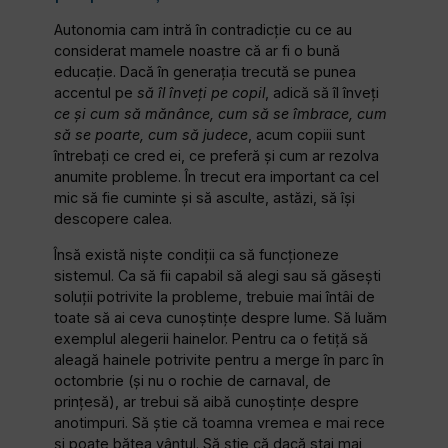
Autonomia cam intră în contradicție cu ce au
considerat mamele noastre că ar fi o bună
educație. Dacă în generația trecută se punea
accentul pe
să îl înveți pe copil
, adică să îl înveți
ce și cum să mănânce, cum să se îmbrace, cum
să se poarte, cum să judece
, acum copiii sunt
întrebați ce cred ei, ce preferă și cum ar rezolva
anumite probleme. În trecut era important ca cel
mic să fie cuminte și să asculte, astăzi, să își
descopere calea.
Însă există niște condiții ca să funcționeze
sistemul. Ca să fii capabil să alegi sau să găsești
soluții potrivite la probleme, trebuie mai întâi de
toate să ai ceva cunoștințe despre lume. Să luăm
exemplul alegerii hainelor. Pentru ca o fetiță să
aleagă hainele potrivite pentru a merge în parc în
octombrie (și nu o rochie de carnaval, de
prințesă), ar trebui să aibă cunoștințe despre
anotimpuri. Să știe că toamna vremea e mai rece
și poate bătea vântul. Să știe că dacă stai mai