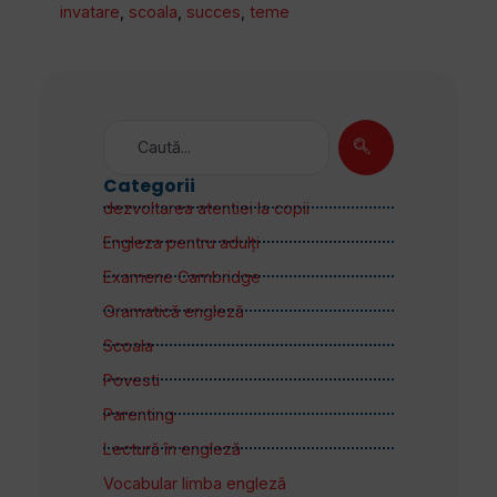
invatare
,
scoala
,
succes
,
teme
Categorii
dezvoltarea atentiei la copii
Engleza pentru adulţi
Examene Cambridge
Gramatică engleză
Scoala
Povesti
Parenting
Lectură în engleză
Vocabular limba engleză