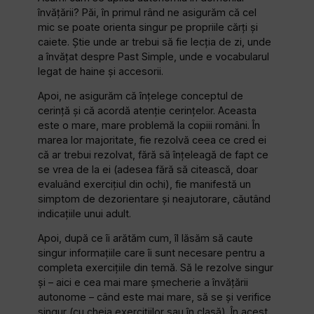
învățării? Păi, în primul rând ne asigurăm că cel
mic se poate orienta singur pe propriile cărți și
caiete. Știe unde ar trebui să fie lecția de zi, unde
a învățat despre Past Simple, unde e vocabularul
legat de haine și accesorii.
Apoi, ne asigurăm că înțelege conceptul de
cerință și că acordă atenție cerințelor. Aceasta
este o mare, mare problemă la copiii români. În
marea lor majoritate, fie rezolvă ceea ce cred ei
că ar trebui rezolvat, fără să înțeleagă de fapt ce
se vrea de la ei (adesea fără să citească, doar
evaluând exercițiul din ochi), fie manifestă un
simptom de dezorientare și neajutorare, căutând
indicațiile unui adult.
Apoi, după ce îi arătăm cum, îl lăsăm să caute
singur informațiile care îi sunt necesare pentru a
completa exercițiile din temă. Să le rezolve singur
și – aici e cea mai mare șmecherie a învățării
autonome – când este mai mare, să se și verifice
singur (cu cheia exercițiilor sau în clasă). În acest