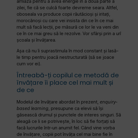
amiază pentru a avea energie în a doua parte a
zilei, fie că se culcă foarte devreme seara. Altfel,
oboseala va produce copii răutăcioși și iritați,
morocănoși cu care vei insista din ce în ce mai
mult să facă lecții, pe măsură ce lor le va veni din
ce în ce mai greu să le rezolve. Vor sfârși prin a urî
școala și învățarea.
Așa că nu îi suprastimula în mod constant și lasă-
le timp pentru joacă nestructurată (să se joace
cum vor ei).
Întreabă-ți copilul ce metodă de
învățare îi place cel mai mult și
de ce
Modelul de învățare abordat în prezent,
enquiry-
based learning
, presupune ca elevii să își
găsească drumul și punctele de interes singuri. Să
aleagă ce li se potrivește, în loc să fie forțați să
facă lucrurile într-un anumit fel. Când vine vorba
de învățare, copiii pot învăța cel mai bine fie în