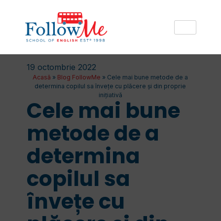
19 octombrie 2022
Acasă
»
Blog FollowMe
»
Cele mai bune metode de a
determina copilul sa învețe cu plăcere și din proprie
inițiativă
Cele mai bune
metode de a
determina
copilul sa
învețe cu