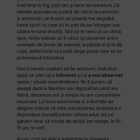
mult timp în frig, poți răci și face temperatură. Că
hainele speciale se poartă de obicei la petreceri
și aniversări, iar în parc se poartă mai degrabă
haine sport cu care să te poți da pe tobogan sau
cădea în noroi liniștită, fără să te temi că se strică.
Apoi, fetița trebuie să fi văzut (și observat activ)
exemple de ținute de toamnă, la părinții ei și la alți
copii, astfel încât să poată alege piese care să se
potrivească întrucâtva.
Deci îi cerem copilului să fie autonom, însă doar
după ce știm că e
informat
și că
a mai observat
spețe / situații asemănătoare. Nu îl punem să
aleagă dacă ia Nurofen sau Algocalmin când are
febră, deoarece pur și simplu nu are cunoștințele
necesare. La baza autonomiei și a libertății de
alegere trebuie să stea cunoașterea. Aceasta e o
deprindere crucială pentru viitorul adult (să ne
gândim doar că micuții de astăzi vor merge, în 10-
15 ani, la vot!).
Acum: cum se aplică autonomia în domeniul