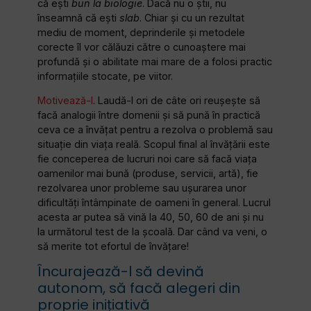
că ești
bun la biologie
. Dacă nu o știi, nu
înseamnă că ești
slab
. Chiar și cu un rezultat
mediu de moment, deprinderile și metodele
corecte îl vor călăuzi către o cunoaștere mai
profundă și o abilitate mai mare de a folosi practic
informațiile stocate, pe viitor.
Motivează-l
. Laudă-l ori de câte ori reușește să
facă analogii între domenii și să pună în practică
ceva ce a învățat pentru a rezolva o problemă sau
situație din viața reală. Scopul final al învățării este
fie conceperea de lucruri noi care să facă viața
oamenilor mai bună (produse, servicii, artă), fie
rezolvarea unor probleme sau ușurarea unor
dificultăți întâmpinate de oameni în general. Lucrul
acesta ar putea să vină la 40, 50, 60 de ani și nu
la următorul test de la școală. Dar când va veni, o
să merite tot efortul de învățare!
Încurajează-l să devină
autonom, să facă alegeri din
proprie inițiativă