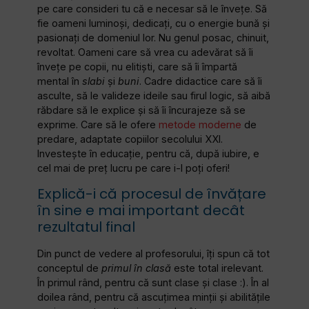
pe care consideri tu că e necesar să le învețe. Să
fie oameni luminoși, dedicați, cu o energie bună și
pasionați de domeniul lor. Nu genul posac, chinuit,
revoltat. Oameni care să vrea cu adevărat să îi
învețe pe copii, nu elitiști, care să îi împartă
mental în
slabi
și
buni
. Cadre didactice care să îi
asculte, să le valideze ideile sau firul logic, să aibă
răbdare să le explice și să îi încurajeze să se
exprime. Care să le ofere
metode moderne
de
predare, adaptate copiilor secolului XXI.
Investește în educație, pentru că, după iubire, e
cel mai de preț lucru pe care i-l poți oferi!
Explică-i că procesul de învățare
în sine e mai important decât
rezultatul final
Din punct de vedere al profesorului, îți spun că tot
conceptul de
primul în clasă
este total irelevant.
În primul rând, pentru că sunt clase și clase :). În al
doilea rând, pentru că ascuțimea minții și abilitățile