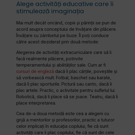
Alege activități educative care îi
stimulează imaginația
Mai mult decât oricând, copiii și părinții se pun de
acord asupra conceptului de învățare din plăcere.
Învățare cu zâmbetul pe buze. Îl poți conduce
către acest deziderat prin două metode:
Alegerea de activități extracurriculare care să îi
facă realmente plăcere, potrivite
temperamentului și abilităților sale. Cum ar fi
cursuri de engleză
dacă îi plac cărțile, poveștile și
să vorbească mult. Fotbal, baschet sau karate,
dacă îi plac sporturile. Pictură sau canto, dacă îi
plac artele. Practic, o activitate pentru sufletul lui.
Robotică, dacă îi place să se joace. Teatru, dacă îi
place interpretarea.
Cea de-a doua metodă este cea a alegerii cu
grijă a mentorilor și profesorilor, practic a tuturor
celor implicați în educația copilului, fie că sunt
activități care îi plac copilului, fie că sunt din cele