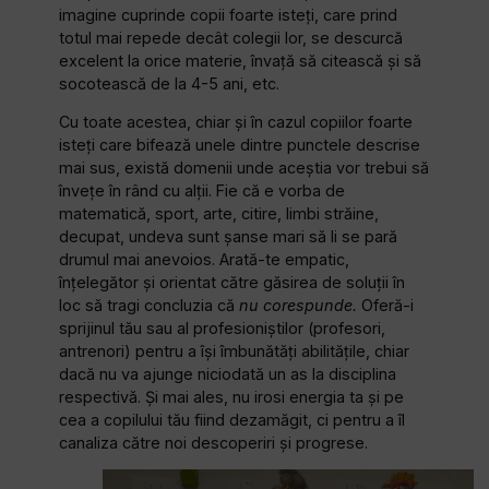
imagine cuprinde copii foarte isteți, care prind
totul mai repede decât colegii lor, se descurcă
excelent la orice materie, învață să citească și să
socotească de la 4-5 ani, etc.
Cu toate acestea, chiar și în cazul copiilor foarte
isteți care bifează unele dintre punctele descrise
mai sus, există domenii unde aceștia vor trebui să
învețe în rând cu alții. Fie că e vorba de
matematică, sport, arte, citire, limbi străine,
decupat, undeva sunt șanse mari să li se pară
drumul mai anevoios. Arată-te empatic,
înțelegător și orientat către găsirea de soluții în
loc să tragi concluzia că
nu corespunde.
Oferă-i
sprijinul tău sau al profesioniștilor (profesori,
antrenori) pentru a își îmbunătăți abilitățile, chiar
dacă nu va ajunge niciodată un as la disciplina
respectivă. Și mai ales, nu irosi energia ta și pe
cea a copilului tău fiind dezamăgit, ci pentru a îl
canaliza către noi descoperiri și progrese.