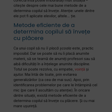
corectă însă poate îmbunătăți mult situația –
citește despre cele mai bune metode de a
determina copilul să învețe. Atenție: unele dintre
ele pot fi aplicate elevilor, altele… ție.
Metode eficiente de a
determina copilul să învețe
cu plăcere
Ca unui copil să
nu îi placă școala
este, practic
imposibil. Dar se poate să nu îi placă anumite
materii, să se teamă de anumiți profesori sau să
aibă dificultăți în a înțelege anumite discipline.
Totul se poate rezolva, cu empatie,
voință
și
ajutor. Mai întâi de toate, prin evitarea
generalizărilor (ca cea de mai sus). Apoi, prin
identificarea problemelor pe care le întâmpină cel
mic (pe care îl ascultăm cu atenție). În oricare
dintre situații, există metode eficiente de a
determina copilul să învețe cu plăcere. Și cu mai
mare ușurință.