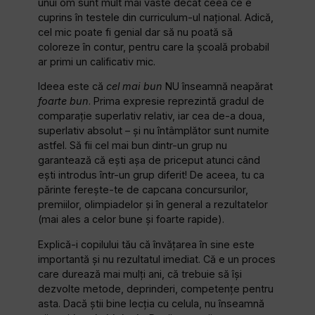
unui om sunt mult mai vaste decât ceea ce e
cuprins în testele din curriculum-ul național. Adică,
cel mic poate fi genial dar să nu poată să
coloreze în contur, pentru care la școală probabil
ar primi un calificativ mic.
Ideea este că
cel mai bun
NU înseamnă neapărat
foarte bun
. Prima expresie reprezintă gradul de
comparație superlativ relativ, iar cea de-a doua,
superlativ absolut – și nu întâmplător sunt numite
astfel. Să fii cel mai bun dintr-un grup nu
garantează că ești așa de priceput atunci când
ești introdus într-un grup diferit! De aceea, tu ca
părinte ferește-te de capcana concursurilor,
premiilor, olimpiadelor și în general a rezultatelor
(mai ales a celor bune și foarte rapide).
Explică-i copilului tău că învățarea în sine este
importantă și nu rezultatul imediat. Că e un proces
care durează mai mulți ani, că trebuie să își
dezvolte metode, deprinderi, competențe pentru
asta. Dacă știi bine lecția cu celula, nu înseamnă