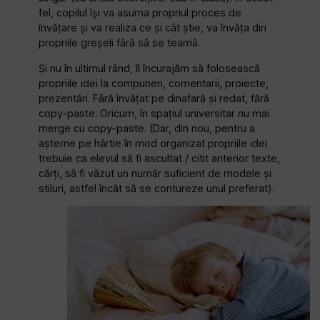
fel, copilul își va asuma propriul proces de
învățare și va realiza ce și cât știe, va învăța din
propriile greșeli fără să se teamă.
Și nu în ultimul rând, îl încurajăm să folosească
propriile idei la compuneri, comentarii, proiecte,
prezentări. Fără învățat pe dinafară și redat, fără
copy-paste. Oricum, în spațiul universitar nu mai
merge cu copy-paste. (Dar, din nou, pentru a
așterne pe hârtie în mod organizat propriile idei
trebuie ca elevul să fi ascultat / citit anterior texte,
cărți, să fi văzut un număr suficient de modele și
stiluri, astfel încât să se contureze unul preferat).