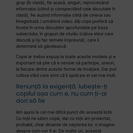
grup (în clasă), fie acasă, singuri, reprocesând
informația (citind și conspectând cele discutate în
clasă), fie auzind informația citită de cineva sau
înregistrată / urmărind video. Alți copii preferă să
învețe în urma discuțiilor aprofundate pe baza
subiectului, în grupuri de studiu (câțiva elevi care
discută și își fac temele împreună), care îi
determină să gândească.
Copiii ar trebui expuși la toate aceste modele și e
important să știe că e nevoie să participe, uneori,
la fiecare dintre aceste forme de învățare. Dar pot
cultiva stilul care simt că îi ajută pe ei cel mai mult.
Renunță la exigență. Iubește-ți
copilul așa cum e, nu cum ți-ai
dori să fie
Am ajuns la cel mai dificil punct din această listă.
Cu toții ne iubim copiii, dar cu toții am proiectat,
probabil, chiar dinainte de nașterea lor, o imagine
despre cum vor fi ei. De multe ori, această