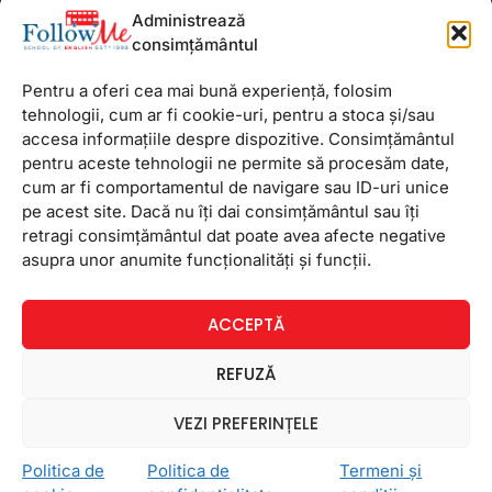
Administrează
FollowMe Titan
consimțământul
FollowMe Vitan
Pentru a oferi cea mai bună experiență, folosim
Informații Utile
tehnologii, cum ar fi cookie-uri, pentru a stoca și/sau
Regulament FollowMe
accesa informațiile despre dispozitive. Consimțământul
Structură an școlar
pentru aceste tehnologii ne permite să procesăm date,
cum ar fi comportamentul de navigare sau ID-uri unice
Contact
pe acest site. Dacă nu îți dai consimțământul sau îți
Testimoniale
retragi consimțământul dat poate avea afecte negative
GDPR
asupra unor anumite funcționalități și funcții.
Politica de confidențialitate
ACCEPTĂ
Politica de Cookie
Termeni și condiții
REFUZĂ
VEZI PREFERINȚELE
© Copyright 2026 FollowMe: Cursuri engleză București. Site
Politica de
Politica de
Termeni și
realizat de
Emiral
.