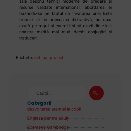
sale descriu tehnici moderne de predare și
resurse validate international, abordarea ei
bazându-se pe faptul că învățarea unei limbi
trebuie să fie adesea și distractivă, nu doar
axată pe reguli și exerciții și că elevii din zilele
noastre merită mai mult decât conjugări și
traduceri.
Etichete:
echipa
,
proiect
Categorii
dezvoltarea atentiei la copii
Engleza pentru adulţi
Examene Cambridge