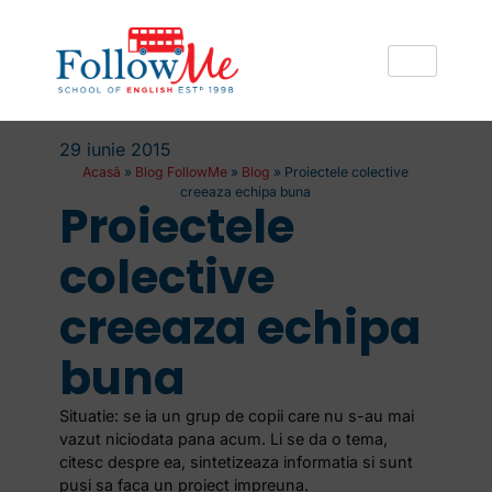
29 iunie 2015
Acasă
»
Blog FollowMe
»
Blog
»
Proiectele colective
creeaza echipa buna
Proiectele
colective
creeaza echipa
buna
Situatie: se ia un grup de copii care nu s-au mai
vazut niciodata pana acum. Li se da o tema,
citesc despre ea, sintetizeaza informatia si sunt
pusi sa faca un proiect impreuna.