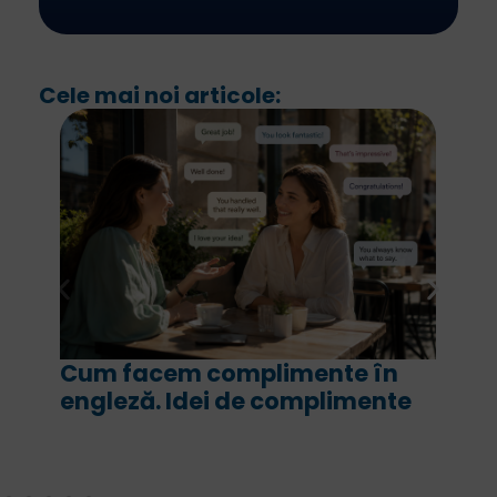
Cele mai noi articole:
Cum facem complimente în
F
engleză. Idei de complimente
a
c