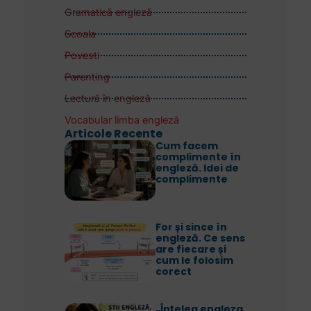
Gramatică engleză
Scoala
Povesti
Parenting
Lectură în engleză
Vocabular limba engleză
Articole Recente
Cum facem
complimente în
engleză. Idei de
complimente
For și since în
engleză. Ce sens
are fiecare și
cum le folosim
corect
„Înțeleg engleza,