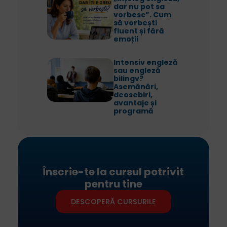
dar nu pot sa
vorbesc”. Cum
să vorbești
fluent și fără
emoții
Intensiv engleză
sau engleză
bilingv?
Asemănări,
deosebiri,
avantaje și
programă
Înscrie-te la cursul potrivit
pentru tine
DESCOPERĂ CURSURILE