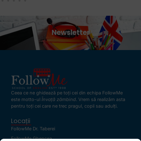
Newsletter
Ceea ce ne ghidează pe toţi cei din echipa FollowMe
este motto-ul
Învaţă zâmbind
. Vrem să realizăm asta
pentru toţi cei care ne trec pragul, copii sau adulţi.
Locații
FollowMe Dr. Taberei
FollowMe Ghencea