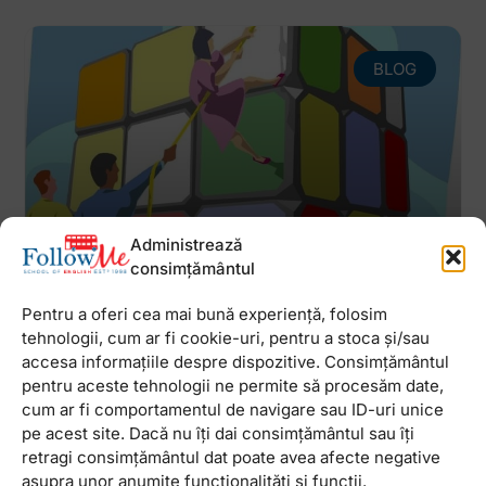
BLOG
Administrează
consimțământul
Sa cooperam!
Pentru a oferi cea mai bună experiență, folosim
Ce este cooperarea? Cooperarea este atunci cand
tehnologii, cum ar fi cookie-uri, pentru a stoca și/sau
doi sau mai multi oameni lucreaza impreuna
accesa informațiile despre dispozitive. Consimțământul
pentru a lua din dificultatea sarcinii. Pentru ca
pentru aceste tehnologii ne permite să procesăm date,
actul cooperarii sa se produca, fiecare persoana
cum ar fi comportamentul de navigare sau ID-uri unice
trebuie
pe acest site. Dacă nu îți dai consimțământul sau îți
retragi consimțământul dat poate avea afecte negative
asupra unor anumite funcționalități și funcții.