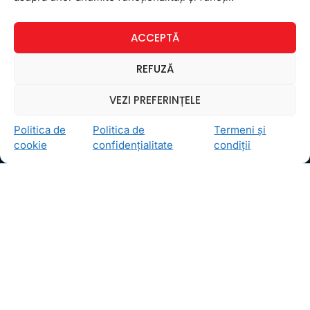
17 ianuarie 2013
Niciun comentariu
ACCEPTĂ
REFUZĂ
Newsletter
VEZI PREFERINȚELE
Politica de
Politica de
Termeni și
cookie
confidențialitate
condiții
Ceea ce ne ghidează pe toţi cei din echipa FollowMe
este motto-ul
Învaţă zâmbind
. Vrem să realizăm asta
pentru toţi cei care ne trec pragul, copii sau adulţi.
Locații
FollowMe Dr. Taberei