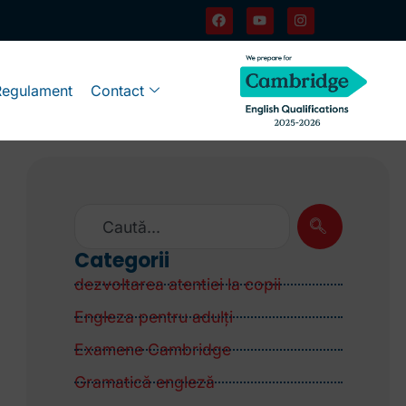
Regulament
Contact
Categorii
dezvoltarea atentiei la copii
Engleza pentru adulţi
Examene Cambridge
Gramatică engleză