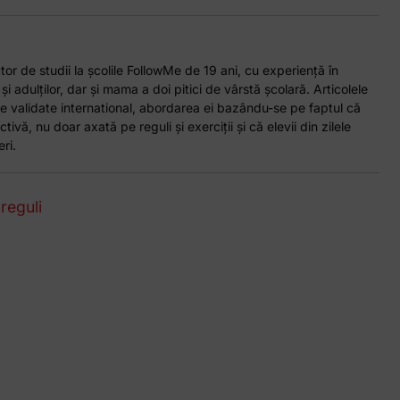
or de studii la școlile FollowMe de 19 ani, cu experiență în
 și adulților, dar și mama a doi pitici de vârstă școlară. Articolele
e validate international, abordarea ei bazându-se pe faptul că
tivă, nu doar axată pe reguli și exerciții și că elevii din zilele
ri.
,
reguli