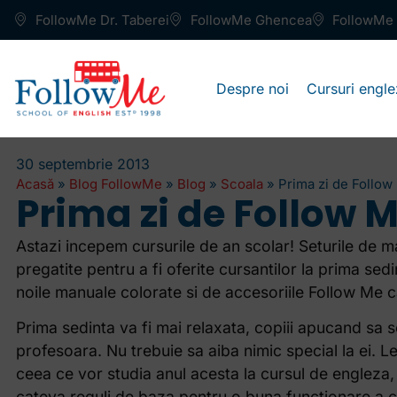
FollowMe Dr. Taberei
FollowMe Ghencea
FollowMe 
Despre noi
Cursuri engle
30 septembrie 2013
Acasă
»
Blog FollowMe
»
Blog
»
Scoala
»
Prima zi de Follow
Prima zi de Follow 
Astazi incepem cursurile de an scolar! Seturile de ma
pregatite pentru a fi oferite cursantilor la prima sed
noile manuale colorate si de accesoriile Follow Me 
Prima sedinta va fi mai relaxata, copiii apucand sa s
profesoara. Nu trebuie sa aiba nimic special la ei. L
ceea ce vor studia anul acesta la cursul de engleza, 
cateva reguli de baza pentru o buna functionare a cur