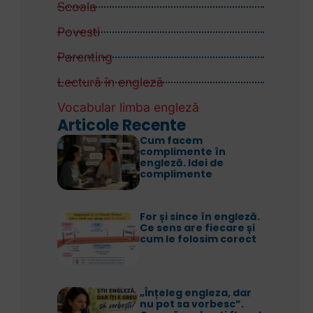
Scoala
Povesti
Parenting
Lectură în engleză
Vocabular limba engleză
Articole Recente
Cum facem
complimente în
engleză. Idei de
complimente
For și since în engleză.
Ce sens are fiecare și
cum le folosim corect
„Înțeleg engleza, dar
nu pot sa vorbesc”.