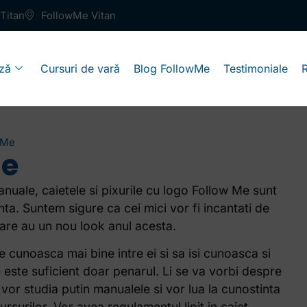
Titan
FollowMe Vitan
ză
Cursuri de vară
Blog FollowMe
Testimoniale
 Me
Me
nuale, caietele si pixurile cu logo Follow Me sunt
inta. Suntem sigure ca cei mici vor fi incantati de
care au un nou look anul acesta.
e cunoasca mai bine intre ei si sa isi cunoasca si
e este suficient doar penarul. Li se va vorbi despre
vor studia putin manualele si vor lua la cunostinta
surilor. Vor avea regulamentul lipit in caiet,