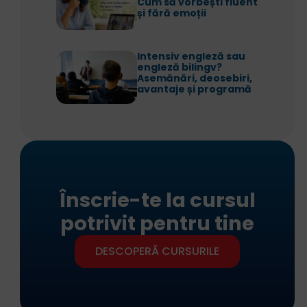
Cum să vorbești fluent
și fără emoții
Intensiv engleză sau
engleză bilingv?
Asemănări, deosebiri,
avantaje și programă
Înscrie-te la cursul
potrivit pentru tine
DESCOPERĂ CURSURILE