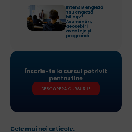
Intensiv engleză
sau engleză
bilingv?
Asemănări,
deosebiri,
avantaje și
programă
Înscrie-te la cursul potrivit
pentru tine
DESCOPERĂ CURSURILE
Cele mai noi articole: