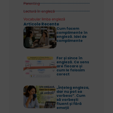
Parenting
Lectură în engleză
Vocabular limba engleză
Articole Recente
Cum facem
complimente în
engleză. Idei de
complimente
For și since în
engleză. Ce sens
are fiecare și
cum le folosim
corect
„Înțeleg engleza,
dar nu pot sa
vorbesc”. Cum
să vorbești
fluent și fără
emoții