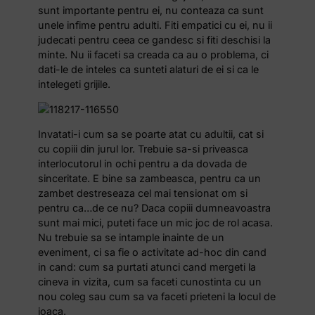
sunt importante pentru ei, nu conteaza ca sunt
unele infime pentru adulti. Fiti empatici cu ei, nu ii
judecati pentru ceea ce gandesc si fiti deschisi la
minte. Nu ii faceti sa creada ca au o problema, ci
dati-le de inteles ca sunteti alaturi de ei si ca le
intelegeti grijile.
Invatati-i cum sa se poarte atat cu adultii, cat si
cu copiii din jurul lor. Trebuie sa-si priveasca
interlocutorul in ochi pentru a da dovada de
sinceritate. E bine sa zambeasca, pentru ca un
zambet destreseaza cel mai tensionat om si
pentru ca…de ce nu? Daca copiii dumneavoastra
sunt mai mici, puteti face un mic joc de rol acasa.
Nu trebuie sa se intample inainte de un
eveniment, ci sa fie o activitate ad-hoc din cand
in cand: cum sa purtati atunci cand mergeti la
cineva in vizita, cum sa faceti cunostinta cu un
nou coleg sau cum sa va faceti prieteni la locul de
joaca.