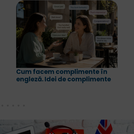
Cum facem complimente în
For și
engleză. Idei de complimente
are fi
corec