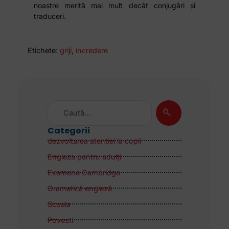
noastre merită mai mult decât conjugări și
traduceri.
Etichete:
griji
,
incredere
Categorii
dezvoltarea atentiei la copii
Engleza pentru adulţi
Examene Cambridge
Gramatică engleză
Scoala
Povesti