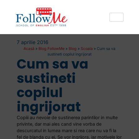
7 aprilie 2016
Acasă
»
Blog FollowMe
»
Blog
»
Scoala
»
Cum sa va
sustineti copilul ingrijorat
Cum sa va
sustineti
copilul
ingrijorat
Copiii au nevoie de sustinerea parintilor in multe
privinte, dar mai ales cand vine vorba de
descurcatul in lumea mare si rea care nu va fi la
fel de blanda cu ei. Se vor ingrijora, iar motivele lor