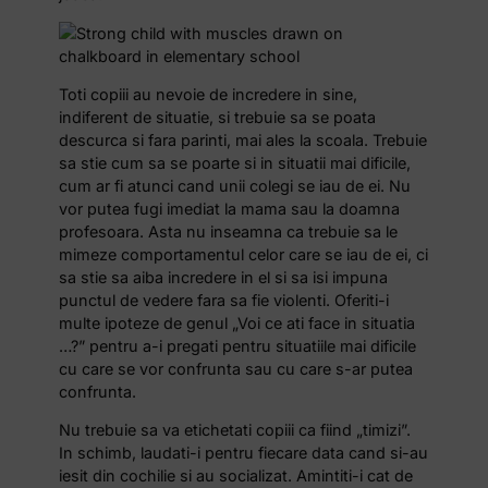
Toti copiii au nevoie de incredere in sine,
indiferent de situatie, si trebuie sa se poata
descurca si fara parinti, mai ales la scoala. Trebuie
sa stie cum sa se poarte si in situatii mai dificile,
cum ar fi atunci cand unii colegi se iau de ei. Nu
vor putea fugi imediat la mama sau la doamna
profesoara. Asta nu inseamna ca trebuie sa le
mimeze comportamentul celor care se iau de ei, ci
sa stie sa aiba incredere in el si sa isi impuna
punctul de vedere fara sa fie violenti. Oferiti-i
multe ipoteze de genul „Voi ce ati face in situatia
…?” pentru a-i pregati pentru situatiile mai dificile
cu care se vor confrunta sau cu care s-ar putea
confrunta.
Nu trebuie sa va etichetati copiii ca fiind „timizi”.
In schimb, laudati-i pentru fiecare data cand si-au
iesit din cochilie si au socializat. Amintiti-i cat de