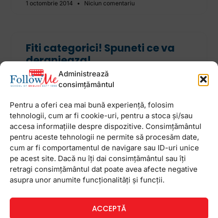
1 octombrie 2014
Niciun comentariu
Fiti categorici! Spuneti ce va
deranjeaza!
Administrează
A fi categoric inseamna a le spune celor din jur ce
consimțământul
ganditi si ce simtiti. Va faceti clare intentiile,
sentimentele si dorintele si vreti ca cei din jurul
Pentru a oferi cea mai bună experiență, folosim
vostru sa
tehnologii, cum ar fi cookie-uri, pentru a stoca și/sau
accesa informațiile despre dispozitive. Consimțământul
6 ianuarie 2014
Niciun comentariu
pentru aceste tehnologii ne permite să procesăm date,
cum ar fi comportamentul de navigare sau ID-uri unice
pe acest site. Dacă nu îți dai consimțământul sau îți
retragi consimțământul dat poate avea afecte negative
Consilierea psihologica in scoli
asupra unor anumite funcționalități și funcții.
In trecut, oamenii considerau consilierea
psihologica sau psihiatrica ca fiind pentru
ACCEPTĂ
persoane „nebune” sau cu probleme grave de