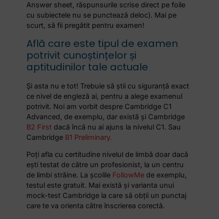
Answer sheet, răspunsurile scrise direct pe foile
cu subiectele nu se punctează deloc). Mai pe
scurt, să fii pregătit pentru examen!
Află care este tipul de examen
potrivit cunoștințelor și
aptitudinilor tale actuale
Și asta nu e tot! Trebuie să știi cu siguranță exact
ce nivel de engleză ai, pentru a alege examenul
potrivit. Noi am vorbit despre Cambridge C1
Advanced, de exemplu, dar există și Cambridge
B2 First
dacă încă nu ai ajuns la nivelul C1. Sau
Cambridge
B1 Preliminary.
Poți afla cu certitudine nivelul de limbă doar dacă
ești testat de către un profesionist, la un centru
de limbi străine. La școlile
FollowMe
de exemplu,
testul este gratuit. Mai există și varianta unui
mock-test Cambridge la care să obții un punctaj
care te va orienta către înscrierea corectă.