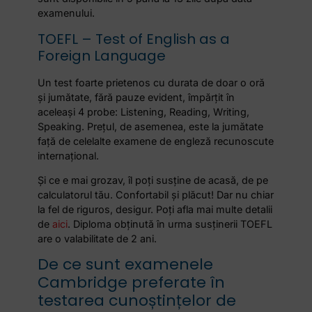
examenului.
TOEFL – Test of English as a
Foreign Language
Un test foarte prietenos cu durata de doar o oră
și jumătate, fără pauze evident, împărțit în
aceleași 4 probe: Listening, Reading, Writing,
Speaking. Prețul, de asemenea, este la jumătate
față de celelalte examene de engleză recunoscute
internațional.
Și ce e mai grozav, îl poți susține de acasă, de pe
calculatorul tău. Confortabil și plăcut! Dar nu chiar
la fel de riguros, desigur. Poți afla mai multe detalii
de
aici
. Diploma obținută în urma susținerii TOEFL
are o valabilitate de 2 ani.
De ce sunt examenele
Cambridge preferate în
testarea cunoștințelor de