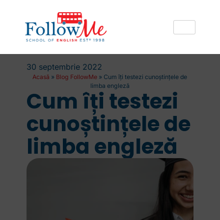
30 septembrie 2022
Acasă
»
Blog FollowMe
»
Cum îți testezi cunoștințele de
limba engleză
Cum îți testezi
cunoștințele de
limba engleză