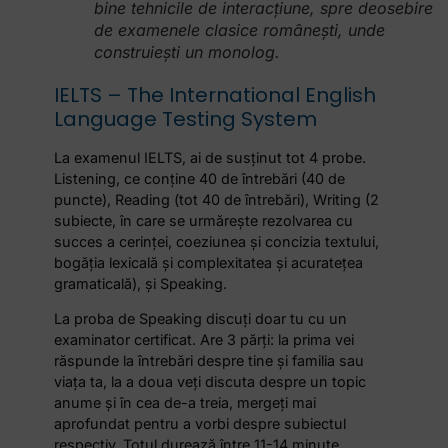
bine tehnicile de interacțiune, spre deosebire
de examenele clasice românești, unde
construiești un monolog.
IELTS – The International English
Language Testing System
La examenul IELTS, ai de susținut tot 4 probe.
Listening, ce conține 40 de întrebări (40 de
puncte), Reading (tot 40 de întrebări), Writing (2
subiecte, în care se urmărește rezolvarea cu
succes a cerinței, coeziunea și concizia textului,
bogăția lexicală și complexitatea și acuratețea
gramaticală), și Speaking.
La proba de Speaking discuți doar tu cu un
examinator certificat. Are 3 părți: la prima vei
răspunde la întrebări despre tine și familia sau
viața ta, la a doua veți discuta despre un topic
anume și în cea de-a treia, mergeți mai
aprofundat
pentru a vorbi despre subiectul
respectiv. Totul durează între 11-14 minute.