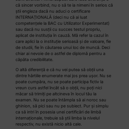
că sincer vorbind, nu o să te ia nimeni în serios că
știi engleza dacă nu aduci o certificare
INTERNAȚIONALĂ (deci nu că ai luat
competențele la BAC cu Utilizator Experimentat)
sau dacă nu susții cu succes testul propriu,
aplicat de instituția în cauză. Mă refer la cazul în
care aplici la o instituție serioasă și de valoare, fie
de studii, fie în căutarea unui loc de muncă. Deci
chiar ai nevoie de o astfel de diplomă pentru a
căpăta credibilitate.
O altă diferență e că nu vei putea să obții una
dintre hârtiile enumerate mai jos prea ușor. Nu se
poate cumpăra, nu se poate participa fictiv la
vreun curs astfel încât să o obții, nu poți nici
măcar să trimiți pe altcineva în locul tău la
examen. Nu se poate întâmpla să ai noroc sau
ghinion, să pici sau nu pe subiect. Pur și simplu
ca să intri în posesia unei certificări de limbă
internaționale, trebuie să știi limba la nivelul
respectiv, nu există nicio altă cale.