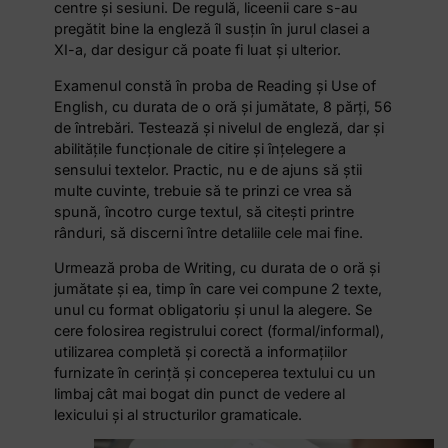
centre și sesiuni. De regulă, liceenii care s-au
pregătit bine la engleză îl susțin în jurul clasei a
XI-a, dar desigur că poate fi luat și ulterior.
Examenul constă în proba de Reading și Use of
English, cu durata de o oră și jumătate, 8 părți, 56
de întrebări. Testează și nivelul de engleză, dar și
abilitățile funcționale de citire și înțelegere a
sensului textelor. Practic, nu e de ajuns să știi
multe cuvinte, trebuie să te prinzi ce vrea să
spună, încotro curge textul, să citești printre
rânduri, să discerni între detaliile cele mai fine.
Urmează proba de Writing, cu durata de o oră și
jumătate și ea, timp în care vei compune 2 texte,
unul
cu format obligatoriu și
unul
la alegere. Se
cere folosirea registrului corect (formal/informal),
utilizarea completă și corectă a informațiilor
furnizate în cerință și conceperea textului cu un
limbaj cât mai bogat din punct de vedere al
lexicului și al structurilor gramaticale.