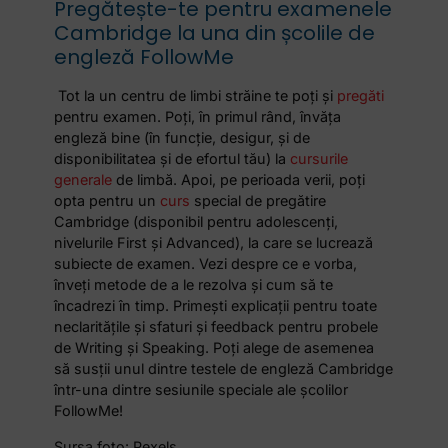
Pregătește-te pentru examenele
Cambridge la una din școlile de
engleză FollowMe
Tot la un centru de limbi străine te poți și
pregăti
pentru examen. Poți, în primul rând, învăța
engleză bine (în funcție, desigur, și de
disponibilitatea și de efortul tău) la
cursurile
generale
de limbă. Apoi, pe perioada verii, poți
opta pentru un
curs
special de pregătire
Cambridge (disponibil pentru adolescenți,
nivelurile First și Advanced), la care se lucrează
subiecte de examen. Vezi despre ce e vorba,
înveți metode de a le rezolva și cum să te
încadrezi în timp. Primești explicații pentru toate
neclaritățile și sfaturi și feedback pentru probele
de Writing și Speaking. Poți alege de asemenea
să susții unul dintre testele de engleză Cambridge
într-una dintre sesiunile speciale
ale
școlilor
FollowMe!
Sursa foto: Pexels