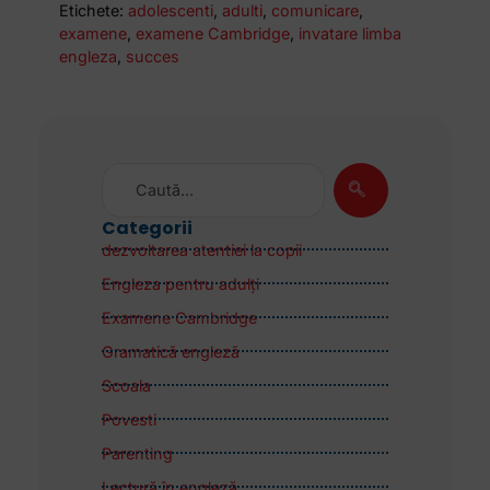
Etichete:
adolescenti
,
adulti
,
comunicare
,
examene
,
examene Cambridge
,
invatare limba
engleza
,
succes
Categorii
dezvoltarea atentiei la copii
Engleza pentru adulţi
Examene Cambridge
Gramatică engleză
Scoala
Povesti
Parenting
Lectură în engleză