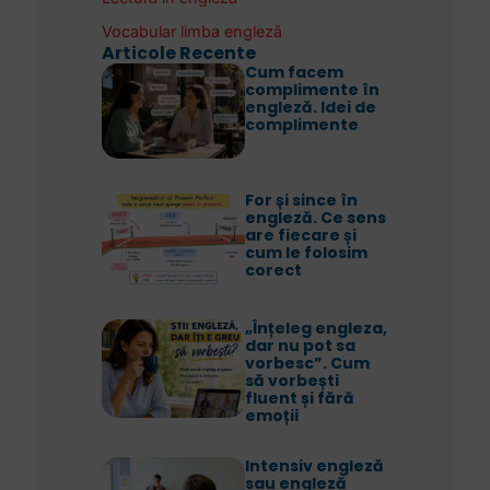
Vocabular limba engleză
Articole Recente
Cum facem
complimente în
engleză. Idei de
complimente
For și since în
engleză. Ce sens
are fiecare și
cum le folosim
corect
„Înțeleg engleza,
dar nu pot sa
vorbesc”. Cum
să vorbești
fluent și fără
emoții
Intensiv engleză
sau engleză