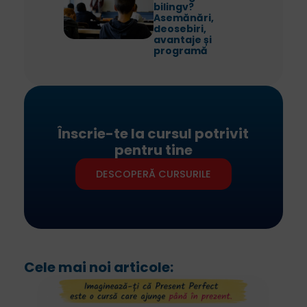
bilingv?
Asemănări,
deosebiri,
avantaje și
programă
Înscrie-te la cursul potrivit
pentru tine
DESCOPERĂ CURSURILE
Cele mai noi articole: