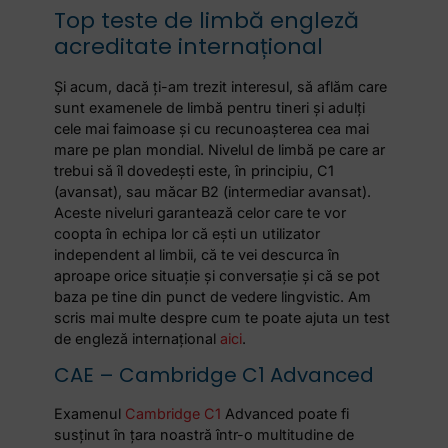
Top teste de limbă engleză
acreditate internațional
Și acum, dacă ți-am trezit interesul, să aflăm care
sunt examenele de limbă pentru tineri și adulți
cele mai faimoase și cu recunoașterea cea mai
mare pe plan mondial. Nivelul de limbă pe care ar
trebui să îl dovedești este, în principiu, C1
(avansat), sau măcar B2 (intermediar avansat).
Aceste niveluri garantează celor care te vor
coopta în echipa lor că ești un utilizator
independent al limbii, că te vei descurca în
aproape orice situație și conversație și că se pot
baza pe tine din punct de vedere lingvistic. Am
scris mai multe despre cum te poate ajuta un test
de engleză internațional
aici
.
CAE – Cambridge C1 Advanced
Examenul
Cambridge C1
Advanced poate fi
susținut în țara noastră într-o multitudine de