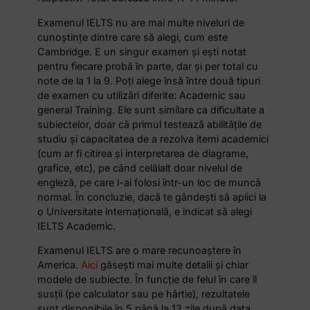
Examenul IELTS nu are mai multe niveluri de
cunoștințe dintre care să alegi, cum este
Cambridge. E un singur examen și ești notat
pentru fiecare probă în parte, dar și per total cu
note de la 1 la 9. Poți alege însă între două tipuri
de examen cu utilizări diferite: Academic sau
general Training. Ele sunt similare ca dificultate a
subiectelor, doar că primul testează abilitățile de
studiu și capacitatea de a rezolva itemi academici
(cum ar fi citirea și interpretarea de diagrame,
grafice, etc), pe când celălalt doar nivelul de
engleză, pe care l-ai folosi într-un loc de muncă
normal. În concluzie, dacă te gândești să aplici la
o Universitate internațională, e indicat să alegi
IELTS Academic.
Examenul IELTS are o mare recunoaștere în
America.
Aici
găsești mai multe detalii și chiar
modele de subiecte. În funcție de felul în care îl
susții (pe calculator sau pe hârtie), rezultatele
sunt disponibile în 5 până la 13 zile după data