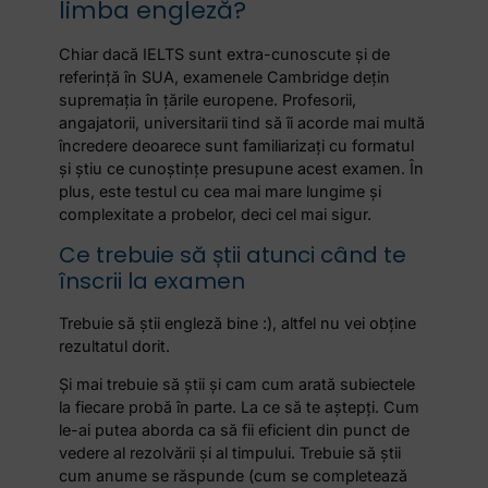
limba engleză?
Chiar dacă IELTS sunt extra-cunoscute și de
referință în SUA, examenele Cambridge dețin
supremația în țările europene. Profesorii,
angajatorii, universitarii tind să îi acorde mai multă
încredere deoarece sunt familiarizați cu formatul
și știu ce cunoștințe presupune acest examen. În
plus, este testul cu cea mai mare lungime și
complexitate a probelor, deci cel mai sigur.
Ce trebuie să știi atunci când te
înscrii la examen
Trebuie să știi engleză bine :), altfel nu vei obține
rezultatul dorit.
Și mai trebuie să știi și cam cum arată subiectele
la fiecare probă în parte. La ce să te aștepți. Cum
le-ai putea aborda ca să fii eficient din punct de
vedere al rezolvării și al timpului. Trebuie să știi
cum anume se răspunde (cum se completează