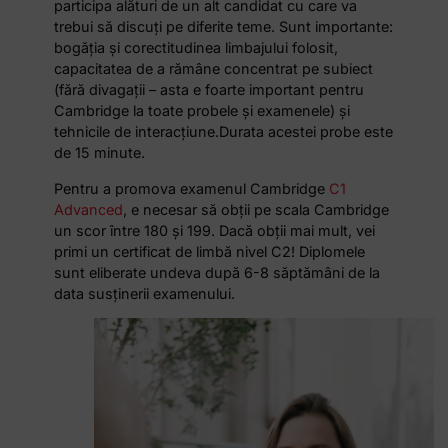
participa alături de un alt candidat cu care va
trebui să discuți pe diferite teme. Sunt importante:
bogăția și corectitudinea limbajului folosit,
capacitatea de a rămâne concentrat pe subiect
(fără divagații – asta e foarte important pentru
Cambridge la toate probele și examenele) și
tehnicile de interacțiune.Durata acestei probe este
de 15 minute.
Pentru a promova examenul Cambridge
C1
Advanced
, e necesar să obții pe scala Cambridge
un scor între 180 și 199. Dacă obții mai mult, vei
primi un certificat de limbă nivel C2! Diplomele
sunt eliberate undeva după 6-8 săptămâni de la
data susținerii examenului.