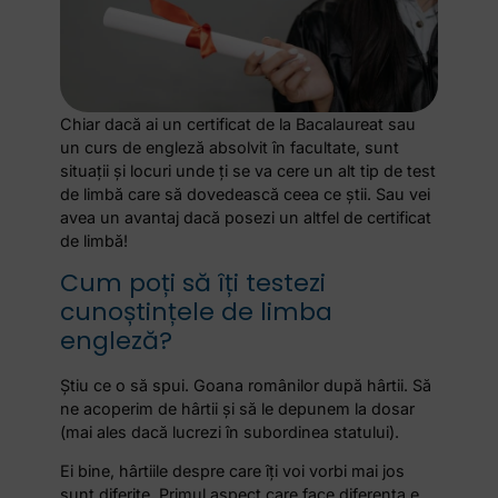
Chiar dacă ai un certificat de la Bacalaureat sau
un curs de engleză absolvit în facultate, sunt
situații și locuri unde ți se va cere un alt tip de test
de limbă care să dovedească ceea ce știi. Sau vei
avea un avantaj dacă posezi un altfel de certificat
de limbă!
Cum poți să îți testezi
cunoștințele de limba
engleză?
Știu ce o să spui. Goana românilor după hârtii. Să
ne acoperim de hârtii și să le depunem la dosar
(mai ales dacă lucrezi în subordinea statului).
Ei bine, hârtiile despre care îți voi vorbi mai jos
sunt diferite. Primul aspect care face diferența e