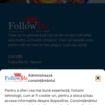
Ceea ce ne ghidează pe toţi cei din echipa FollowMe
este motto-ul
Învaţă zâmbind
. Vrem să realizăm asta
pentru toţi cei care ne trec pragul, copii sau adulţi.
Locații
FollowMe Dr. Taberei
FollowMe Ghencea
Administrează
FollowMe Titan
consimțământul
FollowMe Vitan
Pentru a oferi cea mai bună experiență, folosim
Informații Utile
tehnologii, cum ar fi cookie-uri, pentru a stoca și/sau
Regulament FollowMe
accesa informațiile despre dispozitive. Consimțământul
Structură an școlar