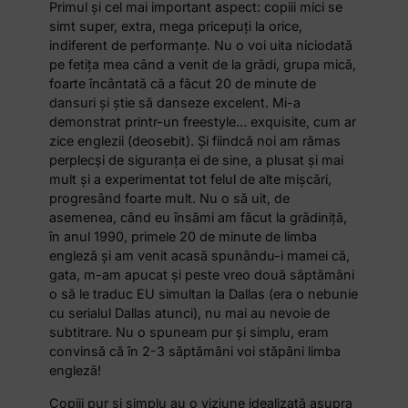
Primul şi cel mai important aspect: copiii mici se
simt super, extra, mega pricepuţi la orice,
indiferent de performanţe. Nu o voi uita niciodată
pe fetiţa mea când a venit de la grădi, grupa mică,
foarte încântată că a făcut 20 de minute de
dansuri şi ştie să danseze excelent. Mi-a
demonstrat printr-un freestyle… exquisite, cum ar
zice englezii (deosebit). Şi fiindcă noi am rămas
perplecşi de siguranţa ei de sine, a plusat şi mai
mult şi a experimentat tot felul de alte mişcări,
progresând foarte mult. Nu o să uit, de
asemenea, când eu însămi am făcut la grădiniţă,
în anul 1990, primele 20 de minute de limba
engleză şi am venit acasă spunându-i mamei că,
gata, m-am apucat şi peste vreo două săptămâni
o să le traduc EU simultan la Dallas (era o nebunie
cu serialul Dallas atunci), nu mai au nevoie de
subtitrare. Nu o spuneam pur şi simplu, eram
convinsă că în 2-3 săptămâni voi stăpâni limba
engleză!
Copiii pur şi simplu au o viziune idealizată asupra