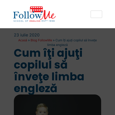
23 iulie 2020
Acasă
»
Blog FollowMe
»
Cum îţi ajuţi copilul să înveţe
limba engleză
Cum îţi ajuţi
copilul să
înveţe limba
engleză