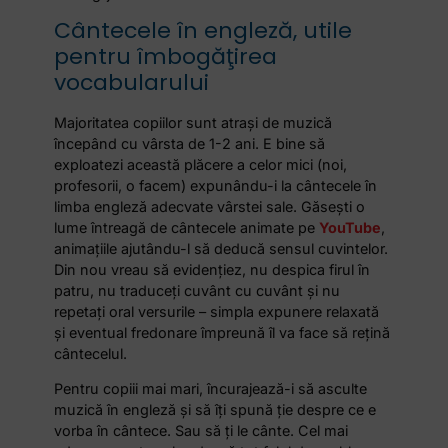
Cântecele în engleză, utile
pentru îmbogăţirea
vocabularului
Majoritatea copiilor sunt atraşi de muzică
începând cu vârsta de 1-2 ani. E bine să
exploatezi această plăcere a celor mici (noi,
profesorii, o facem) expunându-i la cântecele în
limba engleză adecvate vârstei sale. Găseşti o
lume întreagă de cântecele animate pe
YouTube
,
animaţiile ajutându-l să deducă sensul cuvintelor.
Din nou vreau să evidenţiez, nu despica firul în
patru, nu traduceţi cuvânt cu cuvânt şi nu
repetaţi oral versurile – simpla expunere relaxată
şi eventual fredonare împreună îl va face să reţină
cântecelul.
Pentru copiii mai mari, încurajează-i să asculte
muzică în engleză şi să îţi spună ţie despre ce e
vorba în cântece. Sau să ţi le cânte. Cel mai