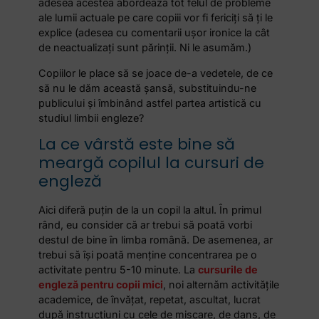
adesea acestea abordează tot felul de probleme
ale lumii actuale pe care copiii vor fi fericiţi să ţi le
explice (adesea cu comentarii uşor ironice la cât
de neactualizaţi sunt părinţii. Ni le asumăm.)
Copiilor le place să se joace de-a vedetele, de ce
să nu le dăm această şansă, substituindu-ne
publicului şi îmbinând astfel partea artistică cu
studiul limbii engleze?
La ce vârstă este bine să
meargă copilul la cursuri de
engleză
Aici diferă puţin de la un copil la altul. În primul
rând, eu consider că ar trebui să poată vorbi
destul de bine în limba română. De asemenea, ar
trebui să îşi poată menţine concentrarea pe o
activitate pentru 5-10 minute. La
cursurile de
engleză pentru copii mici
, noi alternăm activităţile
academice, de învăţat, repetat, ascultat, lucrat
după instrucţiuni cu cele de mişcare, de dans, de