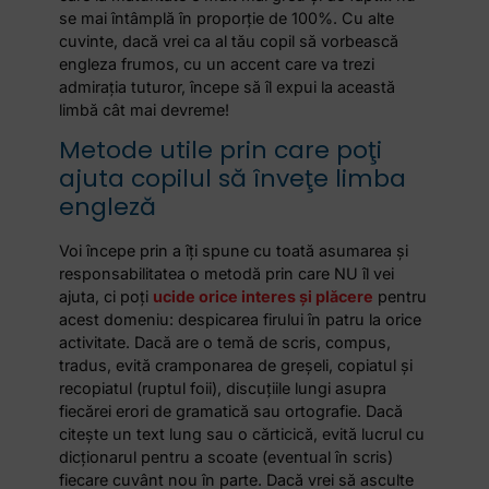
se mai întâmplă în proporţie de 100%. Cu alte
cuvinte, dacă vrei ca al tău copil să vorbească
engleza frumos, cu un accent care va trezi
admiraţia tuturor, începe să îl expui la această
limbă cât mai devreme!
Metode utile prin care poţi
ajuta copilul să înveţe limba
engleză
Voi începe prin a îţi spune cu toată asumarea şi
responsabilitatea o metodă prin care NU îl vei
ajuta, ci poţi
ucide orice interes şi plăcere
pentru
acest domeniu: despicarea firului în patru la orice
activitate. Dacă are o temă de scris, compus,
tradus, evită cramponarea de greşeli, copiatul şi
recopiatul (ruptul foii), discuţiile lungi asupra
fiecărei erori de gramatică sau ortografie. Dacă
citeşte un text lung sau o cărticică, evită lucrul cu
dicţionarul pentru a scoate (eventual în scris)
fiecare cuvânt nou în parte. Dacă vrei să asculte