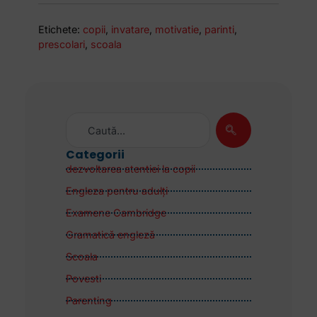
Etichete:
copii
,
invatare
,
motivatie
,
parinti
,
prescolari
,
scoala
Categorii
dezvoltarea atentiei la copii
Engleza pentru adulţi
Examene Cambridge
Gramatică engleză
Scoala
Povesti
Parenting