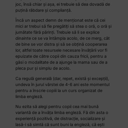
joc, însă chiar şi aşa, ei trebuie să dea dovadă de
puţină răbdare şi complianţă.
Încă un aspect demn de menţionat este că cei
mici ar trebui să fie pregătiţi să stea o oră, o oră şi
jumătate fără părinţi. Trebuie să li se explice
dinainte ce se va întâmpla acolo, de ce merg, cât
de bine se vor distra şi să se obţină cooperarea
lor, altfel toate resursele necesare învăţării vor fi
epuizate de către copii din cauza fricii, pentru a
găsi o modalitate de a ajunge la mama sau de a
pleca pur şi simplu de acolo.
Ca regulă generală (dar, repet, există şi excepţii),
undeva în jurul vârstei de 4-6 ani este momentul
pentru a înscrie copiii la un curs organizat de
limba engleză.
Nu ezita să alegi pentru copii cea mai bună
variantă de a învăţa limba engleză. Fă din asta o
experienţă pozitivă, de distracţie, socializare şi
lasă-i să simtă că sunt buni la engleză, că eşti