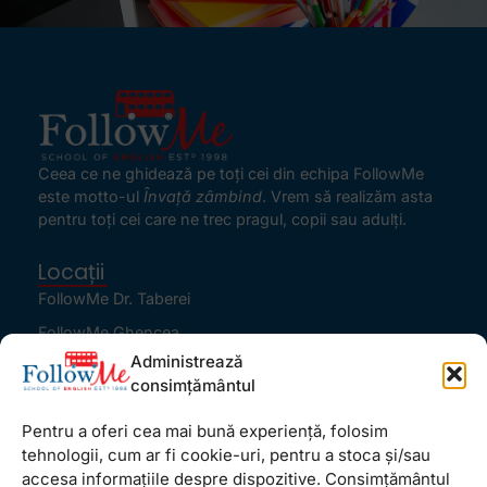
Ceea ce ne ghidează pe toţi cei din echipa FollowMe
este motto-ul
Învaţă zâmbind
. Vrem să realizăm asta
pentru toţi cei care ne trec pragul, copii sau adulţi.
Locații
FollowMe Dr. Taberei
FollowMe Ghencea
Administrează
FollowMe Titan
consimțământul
FollowMe Vitan
Pentru a oferi cea mai bună experiență, folosim
Informații Utile
tehnologii, cum ar fi cookie-uri, pentru a stoca și/sau
Regulament FollowMe
accesa informațiile despre dispozitive. Consimțământul