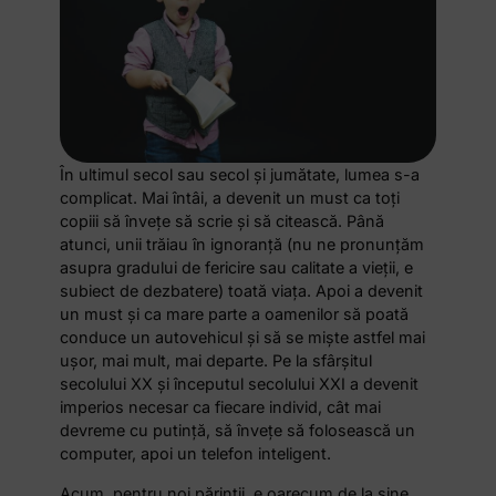
În ultimul secol sau secol şi jumătate, lumea s-a
complicat. Mai întâi, a devenit un must ca toţi
copiii să înveţe să scrie şi să citească. Până
atunci, unii trăiau în ignoranţă (nu ne pronunţăm
asupra gradului de fericire sau calitate a vieţii, e
subiect de dezbatere) toată viaţa. Apoi a devenit
un must şi ca mare parte a oamenilor să poată
conduce un autovehicul şi să se mişte astfel mai
uşor, mai mult, mai departe. Pe la sfârşitul
secolului XX şi începutul secolului XXI a devenit
imperios necesar ca fiecare individ, cât mai
devreme cu putinţă, să înveţe să folosească un
computer, apoi un telefon inteligent.
Acum, pentru noi părinţii, e oarecum de la sine