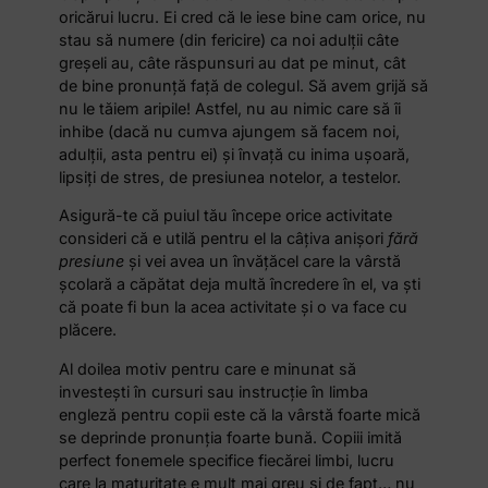
oricărui lucru. Ei cred că le iese bine cam orice, nu
stau să numere (din fericire) ca noi adulţii câte
greşeli au, câte răspunsuri au dat pe minut, cât
de bine pronunţă faţă de colegul. Să avem grijă să
nu le tăiem aripile! Astfel, nu au nimic care să îi
inhibe (dacă nu cumva ajungem să facem noi,
adulţii, asta pentru ei) şi învaţă cu inima uşoară,
lipsiţi de stres, de presiunea notelor, a testelor.
Asigură-te că puiul tău începe orice activitate
consideri că e utilă pentru el la câţiva anişori
fără
presiune
şi vei avea un învăţăcel care la vârstă
şcolară a căpătat deja multă încredere în el, va şti
că poate fi bun la acea activitate şi o va face cu
plăcere.
Al doilea motiv pentru care e minunat să
investeşti în cursuri sau instrucţie în limba
engleză pentru copii este că la vârstă foarte mică
se deprinde pronunţia foarte bună. Copiii imită
perfect fonemele specifice fiecărei limbi, lucru
care la maturitate e mult mai greu şi de fapt… nu