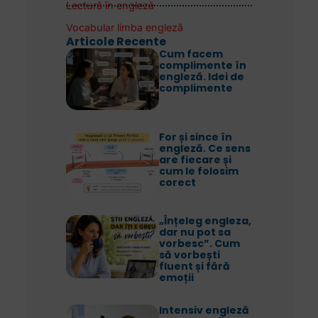
Lectură în engleză
Vocabular limba engleză
Articole Recente
Cum facem
complimente în
engleză. Idei de
complimente
For și since în
engleză. Ce sens
are fiecare și
cum le folosim
corect
„Înțeleg engleza,
dar nu pot sa
vorbesc”. Cum
să vorbești
fluent și fără
emoții
Intensiv engleză