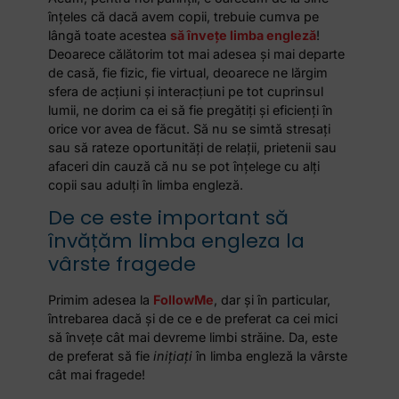
înţeles că dacă avem copii, trebuie cumva pe
lângă toate acestea
să înveţe limba engleză
!
Deoarece călătorim tot mai adesea şi mai departe
de casă, fie fizic, fie virtual, deoarece ne lărgim
sfera de acţiuni şi interacţiuni pe tot cuprinsul
lumii, ne dorim ca ei să fie pregătiţi şi eficienţi în
orice vor avea de făcut. Să nu se simtă stresaţi
sau să rateze oportunităţi de relaţii, prietenii sau
afaceri din cauză că nu se pot înţelege cu alţi
copii sau adulţi în limba engleză.
De ce este important să
învățăm limba engleza la
vârste fragede
Primim adesea la
FollowMe
, dar şi în particular,
întrebarea dacă şi de ce e de preferat ca cei mici
să înveţe cât mai devreme limbi străine. Da, este
de preferat să fie
iniţiaţi
în limba engleză la vârste
cât mai fragede!