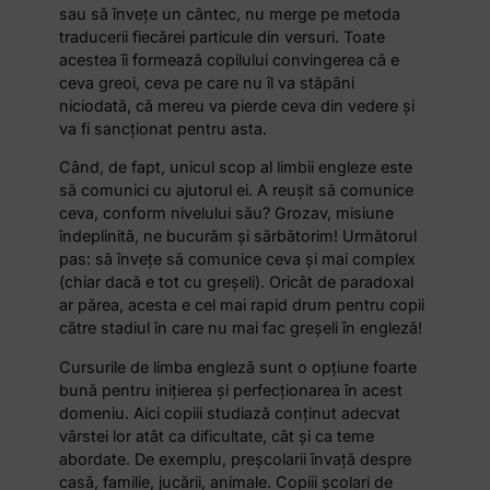
sau să înveţe un cântec, nu merge pe metoda
traducerii fiecărei particule din versuri. Toate
acestea îi formează copilului convingerea că e
ceva greoi, ceva pe care nu îl va stăpâni
niciodată, că mereu va pierde ceva din vedere şi
va fi sancţionat pentru asta.
Când, de fapt, unicul scop al limbii engleze este
să comunici cu ajutorul ei. A reuşit să comunice
ceva, conform nivelului său? Grozav, misiune
îndeplinită, ne bucurăm şi sărbătorim! Următorul
pas: să înveţe să comunice ceva şi mai complex
(chiar dacă e tot cu greşeli). Oricât de paradoxal
ar părea, acesta e cel mai rapid drum pentru copii
către stadiul în care nu mai fac greşeli în engleză!
Cursurile de limba engleză sunt o opţiune foarte
bună pentru iniţierea şi perfecţionarea în acest
domeniu. Aici copiii studiază conţinut adecvat
vârstei lor atât ca dificultate, cât şi ca teme
abordate. De exemplu, preşcolarii învaţă despre
casă, familie, jucării, animale. Copiii şcolari de