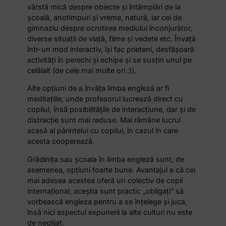
vârstă mică despre obiecte şi întâmplări de la
şcoală, anotimpuri şi vreme, natură, iar cei de
gimnaziu despre ocrotirea mediului înconjurător,
diverse situaţii de viaţă, filme şi vedete etc. Învaţă
într-un mod interactiv, îşi fac prieteni, desfăşoară
activităţi în perechi şi echipe şi se susţin unul pe
celălalt (de cele mai multe ori :)).
Alte opţiuni de a învăţa limba engleză ar fi
meditaţiile, unde profesorul lucrează direct cu
copilul, însă posibilităţile de interacţiune, dar şi de
distracţie sunt mai reduse. Mai rămâne lucrul
acasă al părintelui cu copilul, în cazul în care
acesta cooperează.
Grădiniţa sau şcoala în limba engleză sunt, de
asemenea, opţiuni foarte bune. Avantajul e că cel
mai adesea acestea oferă un colectiv de copii
internaţional, aceştia sunt practic „obligaţi” să
vorbească engleza pentru a se înţelege şi juca,
însă nici aspectul expunerii la alte culturi nu este
de neglijat.