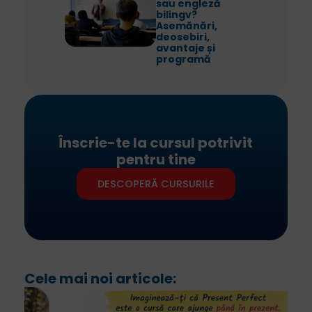
sau engleză
bilingv?
Asemănări,
deosebiri,
avantaje și
programă
Înscrie-te la cursul potrivit
pentru tine
DESCOPERĂ CURSURILE
Cele mai noi articole: