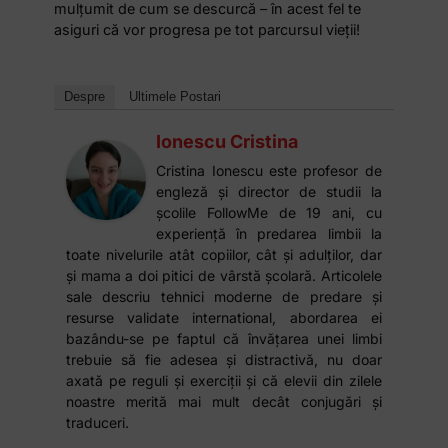
mulţumit de cum se descurcă – în acest fel te
asiguri că vor progresa pe tot parcursul vieţii!
Despre
Ultimele Postari
Ionescu Cristina
Cristina Ionescu este profesor de
engleză și director de studii la
școlile FollowMe de 19 ani, cu
experiență în predarea limbii la
toate nivelurile atât copiilor, cât și adulților, dar
și mama a doi pitici de vârstă școlară. Articolele
sale descriu tehnici moderne de predare și
resurse validate international, abordarea ei
bazându-se pe faptul că învățarea unei limbi
trebuie să fie adesea și distractivă, nu doar
axată pe reguli și exerciții și că elevii din zilele
noastre merită mai mult decât conjugări și
traduceri.