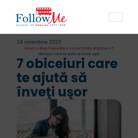
24 noiembrie 2020
Acasă
»
Blog FollowMe
»
cursuri limba engleza
»
7
obiceiuri care te ajută să înveţi uşor
7 obiceiuri care
te ajută să
înveţi uşor