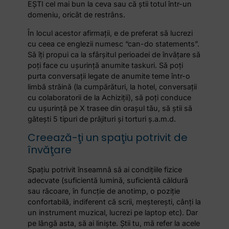
EŞTI cel mai bun la ceva sau că ştii totul într-un
domeniu, oricât de restrâns.
În locul acestor afirmaţii, e de preferat să lucrezi
cu ceea ce englezii numesc “can-do statements”.
Să îţi propui ca la sfârşitul perioadei de învăţare să
poţi face cu uşurinţă anumite taskuri. Să poţi
purta conversaţii legate de anumite teme într-o
limbă străină (la cumpărături, la hotel, conversaţii
cu colaboratorii de la Achiziţii), să poţi conduce
cu uşurinţă pe X trasee din oraşul tău, să ştii să
găteşti 5 tipuri de prăjituri şi torturi ş.a.m.d.
Creează-ţi un spaţiu potrivit de
învăţare
Spaţiu potrivit înseamnă să ai condiţiile fizice
adecvate (suficientă lumină, suficientă căldură
sau răcoare, în funcţie de anotimp, o poziţie
confortabilă, indiferent că scrii, meştereşti, cânţi la
un instrument muzical, lucrezi pe laptop etc). Dar
pe lângă asta, să ai linişte. Ştii tu, mă refer la acele