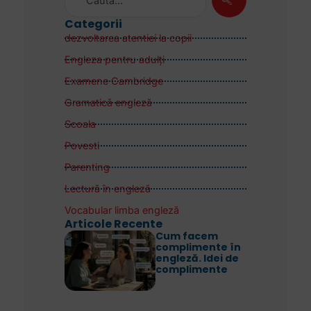
Categorii
dezvoltarea atentiei la copii
Engleza pentru adulţi
Examene Cambridge
Gramatică engleză
Scoala
Povesti
Parenting
Lectură în engleză
Vocabular limba engleză
Articole Recente
Cum facem
complimente în
engleză. Idei de
complimente