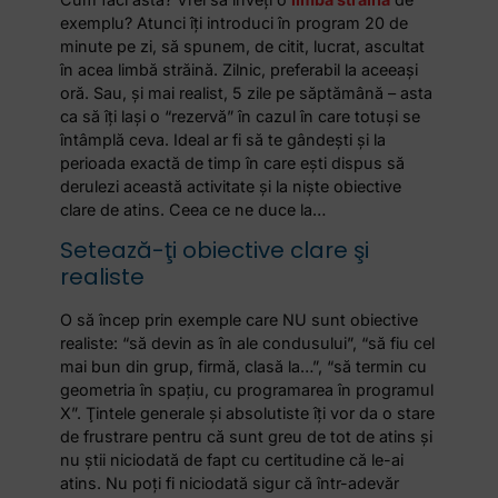
exemplu? Atunci îţi introduci în program 20 de
minute pe zi, să spunem, de citit, lucrat, ascultat
în acea limbă străină. Zilnic, preferabil la aceeaşi
oră. Sau, şi mai realist, 5 zile pe săptămână – asta
ca să îţi laşi o “rezervă” în cazul în care totuşi se
întâmplă ceva. Ideal ar fi să te gândeşti şi la
perioada exactă de timp în care eşti dispus să
derulezi această activitate şi la nişte obiective
clare de atins. Ceea ce ne duce la…
Setează-ţi obiective clare şi
realiste
O să încep prin exemple care NU sunt obiective
realiste: “să devin as în ale condusului”, “să fiu cel
mai bun din grup, firmă, clasă la…”, “să termin cu
geometria în spaţiu, cu programarea în programul
X”. Ţintele generale şi absolutiste îţi vor da o stare
de frustrare pentru că sunt greu de tot de atins şi
nu ştii niciodată de fapt cu certitudine că le-ai
atins. Nu poţi fi niciodată sigur că într-adevăr