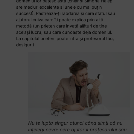
domeniul lor păţesc asta (chiar şi Simona Halep
are meciuri excelente şi unele cu mai puţin
succes!). Păstrează-ți răbdarea şi cere sfatul sau
ajutorul cuiva care îţi poate explica prin altă
metodă (un prieten care învaţă alături de tine
acelaşi lucru, sau care cunoaşte deja domeniul.
La capitolul prieteni poate intra şi profesorul tău,
desigur!)
Nu te lupta singur atunci când simţi că nu
înţelegi ceva: cere ajutorul profesorului sau