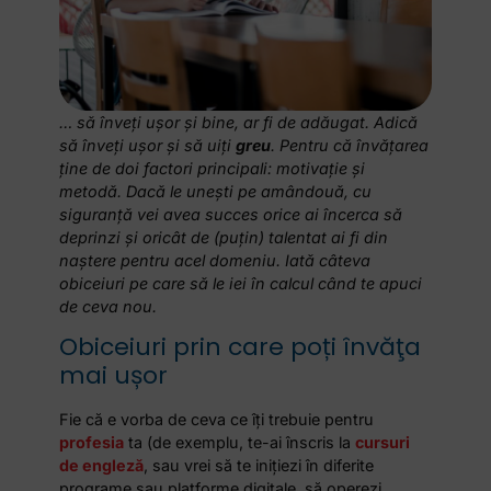
… să înveţi uşor şi bine, ar fi de adăugat. Adică
să înveţi uşor şi să uiţi
greu
. Pentru că învăţarea
ţine de doi factori principali: motivaţie şi
metodă. Dacă le uneşti pe amândouă, cu
siguranţă vei avea succes orice ai încerca să
deprinzi şi oricât de (puţin) talentat ai fi din
naştere pentru acel domeniu. Iată câteva
obiceiuri pe care să le iei în calcul când te apuci
de ceva nou.
Obiceiuri prin care poți învăţa
mai ușor
Fie că e vorba de ceva ce îţi trebuie pentru
profesia
ta (de exemplu, te-ai înscris la
cursuri
de engleză
, sau vrei să te iniţiezi în diferite
programe sau platforme digitale, să operezi