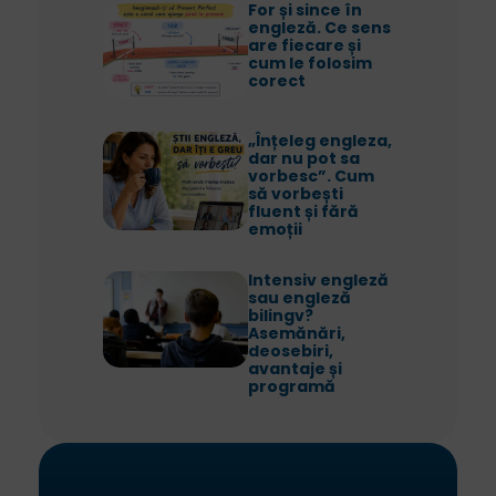
For și since în
engleză. Ce sens
are fiecare și
cum le folosim
corect
„Înțeleg engleza,
dar nu pot sa
vorbesc”. Cum
să vorbești
fluent și fără
emoții
Intensiv engleză
sau engleză
bilingv?
Asemănări,
deosebiri,
avantaje și
programă