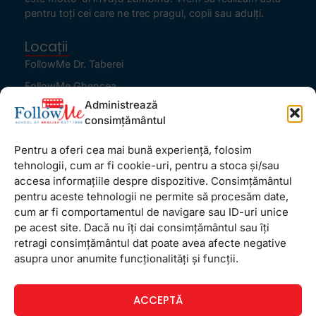
pentru toţi cei care ne trec pragul, copii sau adulţi.
Locații
FollowMe Dr. Taberei
FollowMe Ghencea
Administrează
FollowMe Titan
consimțământul
FollowMe Vitan
Pentru a oferi cea mai bună experiență, folosim
Informații Utile
tehnologii, cum ar fi cookie-uri, pentru a stoca și/sau
Regulament FollowMe
accesa informațiile despre dispozitive. Consimțământul
Structură an școlar
pentru aceste tehnologii ne permite să procesăm date,
cum ar fi comportamentul de navigare sau ID-uri unice
Contact
pe acest site. Dacă nu îți dai consimțământul sau îți
Testimoniale
retragi consimțământul dat poate avea afecte negative
GDPR
asupra unor anumite funcționalități și funcții.
Politica de confidențialitate
ACCEPTĂ
Politica de Cookie