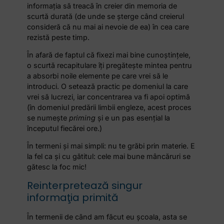
informaţia să treacă în creier din memoria de
scurtă durată (de unde se şterge când creierul
consideră că nu mai ai nevoie de ea) în cea care
rezistă peste timp.
În afară de faptul că fixezi mai bine cunoştinţele,
o scurtă recapitulare îţi pregăteşte mintea pentru
a absorbi noile elemente pe care vrei să le
introduci. O setează practic pe domeniul la care
vrei să lucrezi, iar concentrarea va fi apoi optimă
(în domeniul predării limbii engleze, acest proces
se numeşte
priming
şi e un pas esenţial la
începutul fiecărei ore.)
În termeni şi mai simpli: nu te grăbi prin materie. E
la fel ca şi cu gătitul: cele mai bune mâncăruri se
gătesc la foc mic!
Reinterpretează singur
informaţia primită
În termenii de când am făcut eu şcoala, asta se