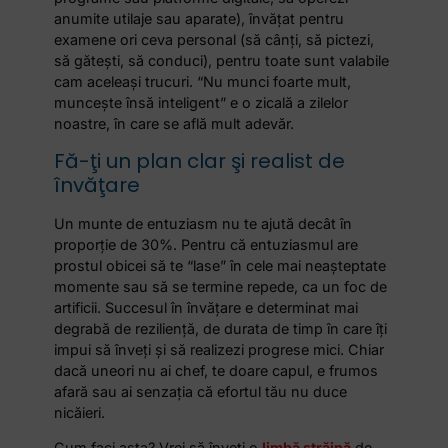
anumite utilaje sau aparate), învăţat pentru
examene ori ceva personal (să cânţi, să pictezi,
să găteşti, să conduci), pentru toate sunt valabile
cam aceleaşi trucuri. “Nu munci foarte mult,
munceşte însă inteligent” e o zicală a zilelor
noastre, în care se află mult adevăr.
Fă-ţi un plan clar şi realist de
învăţare
Un munte de entuziasm nu te ajută decât în
proporţie de 30%. Pentru că entuziasmul are
prostul obicei să te “lase” în cele mai neaşteptate
momente sau să se termine repede, ca un foc de
artificii. Succesul în învăţare e determinat mai
degrabă de rezilienţă, de durata de timp în care îţi
impui să înveţi şi să realizezi progrese mici. Chiar
dacă uneori nu ai chef, te doare capul, e frumos
afară sau ai senzaţia că efortul tău nu duce
nicăieri.
Cum faci asta? Vrei să înveți o
limbă străină
de