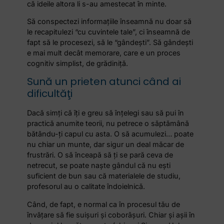
că ideile altora li s-au amestecat în minte.
Să conspectezi informaţiile înseamnă nu doar să
le recapitulezi “cu cuvintele tale”, ci înseamnă de
fapt să le procesezi, să le “gândeşti”. Să gândeşti
e mai mult decât memorare, care e un proces
cognitiv simplist, de grădiniţă.
Sună un prieten atunci când ai
dificultăţi
Dacă simţi că îţi e greu să înţelegi sau să pui în
practică anumite teorii, nu petrece o săptămână
bătându-ţi capul cu asta. O să acumulezi… poate
nu chiar un munte, dar sigur un deal măcar de
frustrări. O să înceapă să ţi se pară ceva de
netrecut, se poate naşte gândul că nu eşti
suficient de bun sau că materialele de studiu,
profesorul au o calitate îndoielnică.
Când, de fapt, e normal ca în procesul tău de
învăţare să fie suişuri şi coborâşuri. Chiar şi aşii în