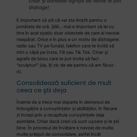
chiar şi banalele agrafe de hârtie te pot
distrage!
E important să ştii că vei sta liniştit pentru o
jumătate de oră. Şiiiii… mai e important să iei cu
tine în acel spaţiu doar obiectele de care ai nevoie
neapărat. Orice e în plus e un motiv de distragere:
radio sau TV pe fundal, telefon care te invită să
intri o clipă pe Insta, FB sau Tik Tok. Chiar şi
agrafe de birou care te pot invita să faci
“sculpturi” (da, îţi zic de ele pentru că am făcut-
o).
Consolidează suficient de mult
ceea ce ştii deja
Înainte de a trece mai departe în demersul de
îmbogăţire a cunoştinţelor şi abilităţilor, în fiecare
zi începi prin a recapitula cunoștințele deja
asimilate. Chiar dacă crezi că sunt uşoare şi le ştii
bine. În procesul de învăţare e nevoie de multe,
multe prilejuri de consolidare, astfel încât