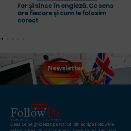
For și since în engleză. Ce sens
are fiecare și cum le folosim
corect
Newsletter
Ceea ce ne ghidează pe toţi cei din echipa FollowMe
este motto-ul
Învaţă zâmbind
. Vrem să realizăm asta