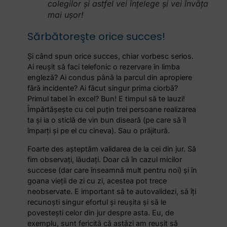
colegilor şi astfel vei înţelege şi vei învăţa
mai uşor!
Sărbătoreşte orice succes!
Şi când spun orice succes, chiar vorbesc serios.
Ai reuşit să faci telefonic o rezervare în limba
engleză? Ai condus până la parcul din apropiere
fără incidente? Ai făcut singur prima ciorbă?
Primul tabel în excel? Bun! E timpul să te lauzi!
Împărtăşeşte cu cel puţin trei persoane realizarea
ta şi ia o sticlă de vin bun diseară (pe care să îl
împarţi şi pe el cu cineva). Sau o prăjitură.
Foarte des aşteptăm validarea de la cei din jur. Să
fim observaţi, lăudaţi. Doar că în cazul micilor
succese (dar care înseamnă mult pentru noi) şi în
goana vieţii de zi cu zi, acestea pot trece
neobservate. E important să te autovalidezi, să îţi
recunoşti singur efortul şi reuşita şi să le
povesteşti celor din jur despre asta. Eu, de
exemplu, sunt fericită că astăzi am reuşit să