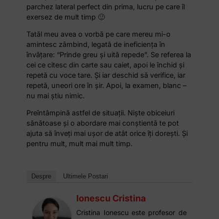
parchez lateral perfect din prima, lucru pe care îl
exersez de mult timp 🙂
Tatăl meu avea o vorbă pe care mereu mi-o
amintesc zâmbind, legată de ineficiența în
învăţare: “Prinde greu şi uită repede”. Se referea la
cei ce citesc din carte sau caiet, apoi le închid şi
repetă cu voce tare. Şi iar deschid să verifice, iar
repetă, uneori ore în şir. Apoi, la examen, blanc –
nu mai știu nimic.
Preîntâmpină astfel de situaţii. Nişte obiceiuri
sănătoase şi o abordare mai conştientă te pot
ajuta să înveţi mai uşor de atât orice îţi doreşti. Şi
pentru mult, mult mai mult timp.
Despre
Ultimele Postari
Ionescu Cristina
Cristina Ionescu este profesor de