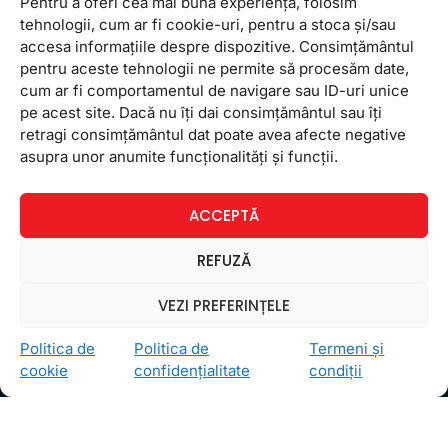
Pentru a oferi cea mai bună experiență, folosim
tehnologii, cum ar fi cookie-uri, pentru a stoca și/sau
accesa informațiile despre dispozitive. Consimțământul
pentru aceste tehnologii ne permite să procesăm date,
cum ar fi comportamentul de navigare sau ID-uri unice
pe acest site. Dacă nu îți dai consimțământul sau îți
retragi consimțământul dat poate avea afecte negative
Ceea ce ne ghidează pe toţi cei din echipa FollowMe
asupra unor anumite funcționalități și funcții.
este motto-ul
Învaţă zâmbind
. Vrem să realizăm asta
pentru toţi cei care ne trec pragul, copii sau adulţi.
ACCEPTĂ
Locații
REFUZĂ
FollowMe Dr. Taberei
FollowMe Ghencea
VEZI PREFERINȚELE
FollowMe Titan
Politica de
Politica de
Termeni și
FollowMe Vitan
cookie
confidențialitate
condiții
Informații Utile
Regulament FollowMe
Structură an școlar