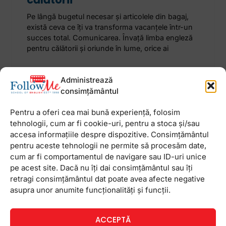
Pe lângă bugetul necesar și articolele din bagaj,
există ceva ce îți va transforma vacanțele într-un
succes total. Comunicarea. Învață limba engleză
pentru călătorii și oriunde în lume, orice ai
19 ianuarie 2021
Niciun comentariu
Administrează
consimțământul
Pentru a oferi cea mai bună experiență, folosim
tehnologii, cum ar fi cookie-uri, pentru a stoca și/sau
accesa informațiile despre dispozitive. Consimțământul
Newsletter
pentru aceste tehnologii ne permite să procesăm date,
cum ar fi comportamentul de navigare sau ID-uri unice
pe acest site. Dacă nu îți dai consimțământul sau îți
retragi consimțământul dat poate avea afecte negative
asupra unor anumite funcționalități și funcții.
ACCEPTĂ