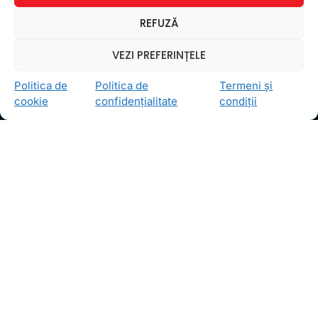
Ceea ce ne ghidează pe toţi cei din echipa FollowMe
REFUZĂ
este motto-ul
Învaţă zâmbind
. Vrem să realizăm asta
pentru toţi cei care ne trec pragul, copii sau adulţi.
VEZI PREFERINȚELE
Locații
Politica de
Politica de
Termeni și
FollowMe Dr. Taberei
cookie
confidențialitate
condiții
FollowMe Ghencea
FollowMe Titan
FollowMe Vitan
Informații Utile
Regulament FollowMe
Structură an școlar
Contact
Testimoniale
GDPR
Politica de confidențialitate