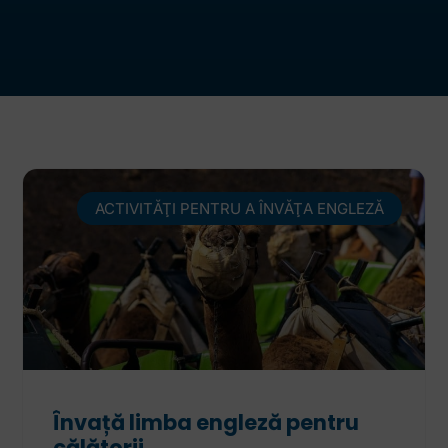
ACTIVITĂŢI PENTRU A ÎNVĂŢA ENGLEZĂ
Învață limba engleză pentru
călătorii