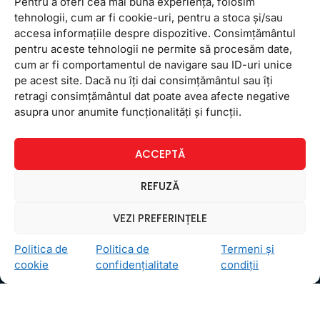
Pentru a oferi cea mai bună experiență, folosim
tehnologii, cum ar fi cookie-uri, pentru a stoca și/sau
accesa informațiile despre dispozitive. Consimțământul
pentru aceste tehnologii ne permite să procesăm date,
cum ar fi comportamentul de navigare sau ID-uri unice
pe acest site. Dacă nu îți dai consimțământul sau îți
retragi consimțământul dat poate avea afecte negative
Ceea ce ne ghidează pe toţi cei din echipa FollowMe
asupra unor anumite funcționalități și funcții.
este motto-ul
Învaţă zâmbind
. Vrem să realizăm asta
pentru toţi cei care ne trec pragul, copii sau adulţi.
ACCEPTĂ
Locații
REFUZĂ
FollowMe Dr. Taberei
FollowMe Ghencea
VEZI PREFERINȚELE
FollowMe Titan
Politica de
Politica de
Termeni și
FollowMe Vitan
cookie
confidențialitate
condiții
Informații Utile
Regulament FollowMe
Structură an școlar