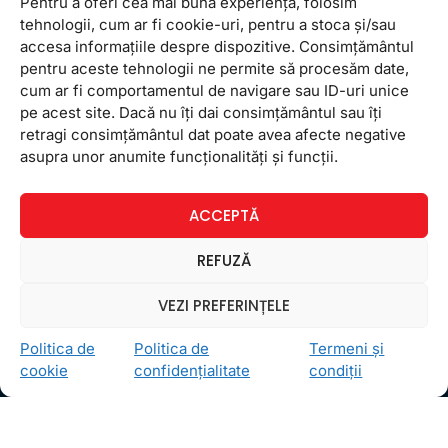
Pentru a oferi cea mai bună experiență, folosim
tehnologii, cum ar fi cookie-uri, pentru a stoca și/sau
accesa informațiile despre dispozitive. Consimțământul
pentru aceste tehnologii ne permite să procesăm date,
cum ar fi comportamentul de navigare sau ID-uri unice
pe acest site. Dacă nu îți dai consimțământul sau îți
retragi consimțământul dat poate avea afecte negative
Ceea ce ne ghidează pe toţi cei din echipa FollowMe
asupra unor anumite funcționalități și funcții.
este motto-ul
Învaţă zâmbind
. Vrem să realizăm asta
pentru toţi cei care ne trec pragul, copii sau adulţi.
ACCEPTĂ
Locații
REFUZĂ
FollowMe Dr. Taberei
FollowMe Ghencea
VEZI PREFERINȚELE
FollowMe Titan
Politica de
Politica de
Termeni și
FollowMe Vitan
cookie
confidențialitate
condiții
Informații Utile
Regulament FollowMe
Structură an școlar