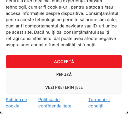
Pentru a oferi cea mai bună experiență, folosim
tehnologii, cum ar fi cookie-uri, pentru a stoca și/sau
accesa informațiile despre dispozitive. Consimțământul
pentru aceste tehnologii ne permite să procesăm date,
cum ar fi comportamentul de navigare sau ID-uri unice
pe acest site. Dacă nu îți dai consimțământul sau îți
retragi consimțământul dat poate avea afecte negative
Ceea ce ne ghidează pe toţi cei din echipa FollowMe
asupra unor anumite funcționalități și funcții.
este motto-ul
Învaţă zâmbind
. Vrem să realizăm asta
pentru toţi cei care ne trec pragul, copii sau adulţi.
ACCEPTĂ
Locații
REFUZĂ
FollowMe Dr. Taberei
FollowMe Ghencea
VEZI PREFERINȚELE
FollowMe Titan
Politica de
Politica de
Termeni și
FollowMe Vitan
cookie
confidențialitate
condiții
Informații Utile
Regulament FollowMe
Structură an școlar