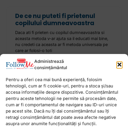
De ce nu puteti fi prietenul
copilului dumneavoastra
Daca ati fi prieten cu copilul dumneavoastra si
aceasta metoda v-ar ajuta sa il educati mai bine,
nu credeti ca aceasta ar fi metoda universala pe
care ar folosi-o toti
Administrează
consimțământul
19 noiembrie 2014
Niciun comentariu
Pentru a oferi cea mai bună experiență, folosim
tehnologii, cum ar fi cookie-uri, pentru a stoca și/sau
accesa informațiile despre dispozitive. Consimțământul
pentru aceste tehnologii ne permite să procesăm date,
Newsletter
cum ar fi comportamentul de navigare sau ID-uri unice
pe acest site. Dacă nu îți dai consimțământul sau îți
retragi consimțământul dat poate avea afecte negative
asupra unor anumite funcționalități și funcții.