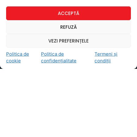
ACCEPTĂ
REFUZĂ
Ceea ce ne ghidează pe toţi cei din echipa FollowMe
este motto-ul
Învaţă zâmbind
. Vrem să realizăm asta
VEZI PREFERINȚELE
pentru toţi cei care ne trec pragul, copii sau adulţi.
Politica de
Politica de
Termeni și
Locații
cookie
confidențialitate
condiții
FollowMe Dr. Taberei
FollowMe Ghencea
FollowMe Titan
FollowMe Vitan
Informații Utile
Regulament FollowMe
Structură an școlar
Contact