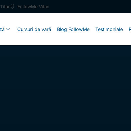
Titan
FollowMe Vitan
ză
Cursuri de vară
Blog FollowMe
Testimoniale