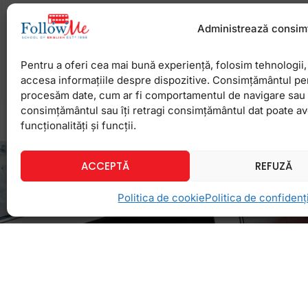
“Plictiseala” sau “lipsa de chef” sunt unele dintr
“status”-uri de pe Yahoo! Messenger, Facebook sa
Administrează consim
pentru oamenii din lista voastra de contacte e un s
Pentru a oferi cea mai bună experiență, folosim tehnologii, 
accesa informațiile despre dispozitive. Consimțământul pe
26 martie 2012
Niciun comentariu
procesăm date, cum ar fi comportamentul de navigare sau ID
consimțământul sau îți retragi consimțământul dat poate a
funcționalități și funcții.
ACCEPTĂ
REFUZĂ
Politica de cookie
Politica de confidenți