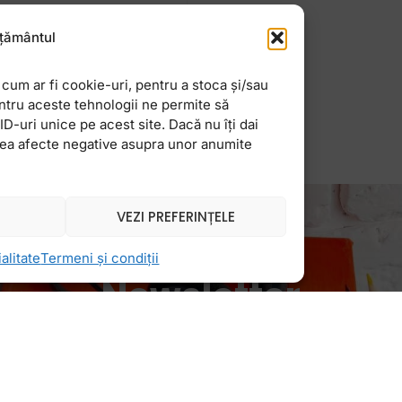
e cele mai comume
u Twitter. Probabil
țământul
trigat
cum ar fi cookie-uri, pentru a stoca și/sau
ntru aceste tehnologii ne permite să
-uri unice pe acest site. Dacă nu îți dai
vea afecte negative asupra unor anumite
VEZI PREFERINȚELE
alitate
Termeni și condiții
Newsletter