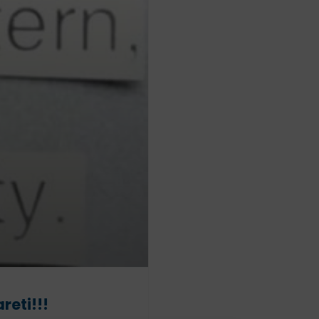
areti!!!