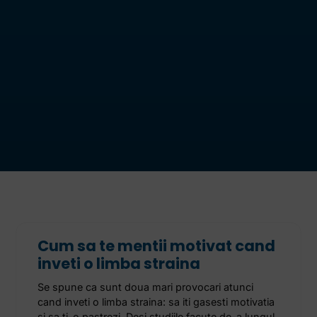
Cum sa te mentii motivat cand
inveti o limba straina
Se spune ca sunt doua mari provocari atunci
cand inveti o limba straina: sa iti gasesti motivatia
si sa ti-o pastrezi. Desi studiile facute de-a lungul