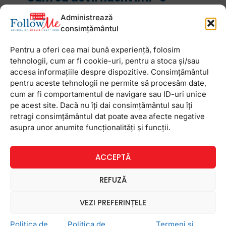
limba straina
Administrează
Secretul fluentei intr-o limba straina este ca nu
consimțământul
exista niciun secret. Nu exista scurtaturi magice,
dar nici simplul studiu dupa manualul din clasa
Pentru a oferi cea mai bună experiență, folosim
saptamana de saptamana nu va va oferi
tehnologii, cum ar fi cookie-uri, pentru a stoca și/sau
accesa informațiile despre dispozitive. Consimțământul
pentru aceste tehnologii ne permite să procesăm date,
21 octombrie 2013
Niciun comentariu
cum ar fi comportamentul de navigare sau ID-uri unice
pe acest site. Dacă nu îți dai consimțământul sau îți
retragi consimțământul dat poate avea afecte negative
asupra unor anumite funcționalități și funcții.
Newsletter
ACCEPTĂ
REFUZĂ
VEZI PREFERINȚELE
Politica de
Politica de
Termeni și