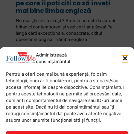
pe care îi poți citi ca să înveți
mai bine limba engleză
Nu mai știi ce să citești? Aruncă un ochi la autorii
britanici contemporani și vezi ce ți-ar plăcea! Pe
lângă cărți excepționale, consacrate, cititul
operelor în original în limba engleză
Administrează
4 octombrie 2023
Niciun comentariu
consimțământul
Pentru a oferi cea mai bună experiență, folosim
tehnologii, cum ar fi cookie-uri, pentru a stoca și/sau
accesa informațiile despre dispozitive. Consimțământul
Newsletter
pentru aceste tehnologii ne permite să procesăm date,
cum ar fi comportamentul de navigare sau ID-uri unice
pe acest site. Dacă nu îți dai consimțământul sau îți
retragi consimțământul dat poate avea afecte negative
asupra unor anumite funcționalități și funcții.