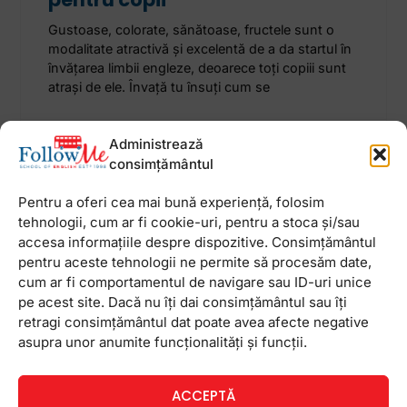
Gustoase, colorate, sănătoase, fructele sunt o
modalitate atractivă și excelentă de a da startul în
învățarea limbii engleze, deoarece toți copiii sunt
atrași de ele. Învață tu însuți cum se
16 decembrie 2021
Niciun comentariu
Administrează
consimțământul
Pentru a oferi cea mai bună experiență, folosim
tehnologii, cum ar fi cookie-uri, pentru a stoca și/sau
accesa informațiile despre dispozitive. Consimțământul
Newsletter
pentru aceste tehnologii ne permite să procesăm date,
cum ar fi comportamentul de navigare sau ID-uri unice
pe acest site. Dacă nu îți dai consimțământul sau îți
retragi consimțământul dat poate avea afecte negative
asupra unor anumite funcționalități și funcții.
ACCEPTĂ