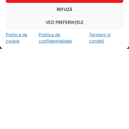
Ceea ce ne ghidează pe toţi cei din echipa FollowMe
REFUZĂ
este motto-ul
Învaţă zâmbind
. Vrem să realizăm asta
pentru toţi cei care ne trec pragul, copii sau adulţi.
VEZI PREFERINȚELE
Locații
Politica de
Politica de
Termeni și
FollowMe Dr. Taberei
cookie
confidențialitate
condiții
FollowMe Ghencea
FollowMe Titan
FollowMe Vitan
Informații Utile
Regulament FollowMe
Structură an școlar
Contact
Testimoniale
GDPR
Politica de confidențialitate