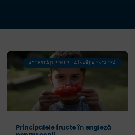
ACTIVITĂŢI PENTRU A ÎNVĂŢA ENGLEZĂ
Principalele fructe în engleză
pentru copii